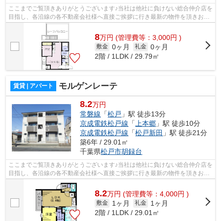
ここまでご覧頂きありがとうございます♪当社は他社に負けない総合仲介店を
目指し、各沿線の各不動産会社様へ直接ご挨拶に行き最新の物件を頂きお客
様へ提供しております！最新の情報は...
8
万
円
(管理費等：3,000円 )
0ヶ月
0ヶ月
敷金
礼金
2階 / 1LDK / 29.79㎡
モルゲンレーテ
賃貸 | アパート
8.2
万円
常磐線
「
松戸
」駅 徒歩13分
京成電鉄松戸線
「
上本郷
」駅 徒歩10分
京成電鉄松戸線
「
松戸新田
」駅 徒歩21分
築6年 / 29.01㎡
千葉県
松戸市
胡録台
ここまでご覧頂きありがとうございます♪当社は他社に負けない総合仲介店を
目指し、各沿線の各不動産会社様へ直接ご挨拶に行き最新の物件を頂きお客
様へ提供しております！最新の情報は...
8.2
万
円
(管理費等：4,000円 )
1ヶ月
1ヶ月
敷金
礼金
2階 / 1LDK / 29.01㎡