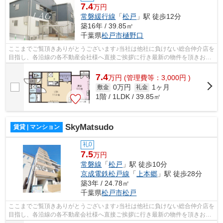
7.4
万円
常磐緩行線
「
松戸
」駅 徒歩12分
築16年 / 39.85㎡
千葉県
松戸市
樋野口
ここまでご覧頂きありがとうございます♪当社は他社に負けない総合仲介店を
目指し、各沿線の各不動産会社様へ直接ご挨拶に行き最新の物件を頂きお客
様へ提供しております！最新の情報は...
7.4
万
円
(管理費等：3,000円 )
0万円
1ヶ月
敷金
礼金
1階 / 1LDK / 39.85㎡
SkyMatsudo
賃貸 | マンション
礼0
7.5
万円
常磐線
「
松戸
」駅 徒歩10分
京成電鉄松戸線
「
上本郷
」駅 徒歩28分
築3年 / 24.78㎡
千葉県
松戸市
松戸
ここまでご覧頂きありがとうございます♪当社は他社に負けない総合仲介店を
目指し、各沿線の各不動産会社様へ直接ご挨拶に行き最新の物件を頂きお客
様へ提供しております！最新の情報は...