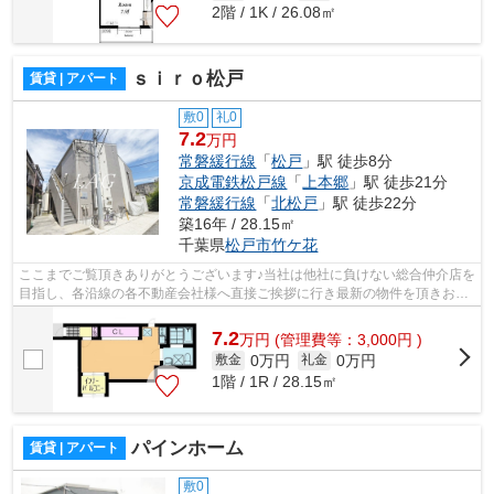
2階 / 1K / 26.08㎡
ｓｉｒｏ松戸
賃貸 | アパート
敷0
礼0
7.2
万円
常磐緩行線
「
松戸
」駅 徒歩8分
京成電鉄松戸線
「
上本郷
」駅 徒歩21分
常磐緩行線
「
北松戸
」駅 徒歩22分
築16年 / 28.15㎡
千葉県
松戸市
竹ケ花
ここまでご覧頂きありがとうございます♪当社は他社に負けない総合仲介店を
目指し、各沿線の各不動産会社様へ直接ご挨拶に行き最新の物件を頂きお客
様へ提供しております！最新の情報は...
7.2
万
円
(管理費等：3,000円 )
0万円
0万円
敷金
礼金
1階 / 1R / 28.15㎡
パインホーム
賃貸 | アパート
敷0