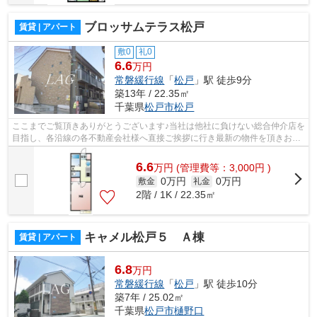
ブロッサムテラス松戸
賃貸 | アパート
敷0
礼0
6.6
万円
常磐緩行線
「
松戸
」駅 徒歩9分
築13年 / 22.35㎡
千葉県
松戸市
松戸
ここまでご覧頂きありがとうございます♪当社は他社に負けない総合仲介店を
目指し、各沿線の各不動産会社様へ直接ご挨拶に行き最新の物件を頂きお客
様へ提供しております！最新の情報は...
6.6
万
円
(管理費等：3,000円 )
0万円
0万円
敷金
礼金
2階 / 1K / 22.35㎡
キャメル松戸５ Ａ棟
賃貸 | アパート
6.8
万円
常磐緩行線
「
松戸
」駅 徒歩10分
築7年 / 25.02㎡
千葉県
松戸市
樋野口