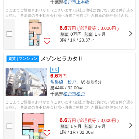
千葉県
松戸市
上本郷
ここまでご覧頂きありがとうございます♪当社は他社に負けない総合仲介店を
目指し、各沿線の各不動産会社様へ直接ご挨拶に行き最新の物件を頂きお客
様へ提供しております！最新の情報は...
6.6
万
円
(管理費等：3,000円 )
0万円
1ヶ月
敷金
礼金
3階 / 1K / 23.37㎡
メゾンヒラカタⅡ
賃貸 | マンション
礼0
6.6
万円
常磐線
「
松戸
」駅 徒歩9分
築44年 / 32.00㎡
千葉県
松戸市
松戸
ここまでご覧頂きありがとうございます♪当社は他社に負けない総合仲介店を
目指し、各沿線の各不動産会社様へ直接ご挨拶に行き最新の物件を頂きお客
様へ提供しております！最新の情報は...
6.6
万
円
(管理費等：3,000円 )
1ヶ月
0ヶ月
敷金
礼金
1階 / 1R / 32.00㎡