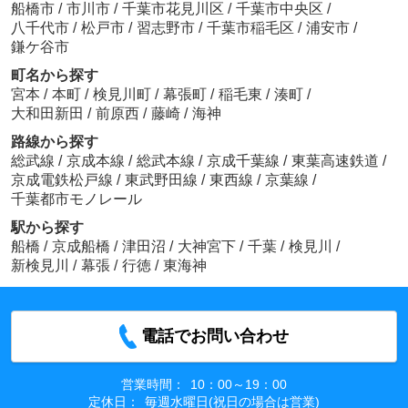
船橋市
/
市川市
/
千葉市花見川区
/
千葉市中央区
/
八千代市
/
松戸市
/
習志野市
/
千葉市稲毛区
/
浦安市
/
鎌ケ谷市
町名から探す
宮本
/
本町
/
検見川町
/
幕張町
/
稲毛東
/
湊町
/
大和田新田
/
前原西
/
藤崎
/
海神
路線から探す
総武線
/
京成本線
/
総武本線
/
京成千葉線
/
東葉高速鉄道
/
京成電鉄松戸線
/
東武野田線
/
東西線
/
京葉線
/
千葉都市モノレール
駅から探す
船橋
/
京成船橋
/
津田沼
/
大神宮下
/
千葉
/
検見川
/
新検見川
/
幕張
/
行徳
/
東海神
電話でお問い合わせ
営業時間：
10：00～19：00
定休日：
毎週水曜日(祝日の場合は営業)