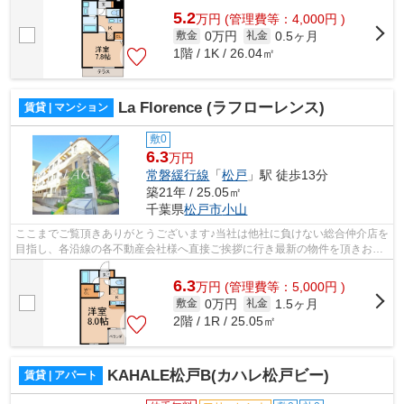
5.2
万
円
(管理費等：4,000円 )
0万円
0.5ヶ月
敷金
礼金
1階 / 1K / 26.04㎡
La Florence (ラフローレンス)
賃貸 | マンション
敷0
6.3
万円
常磐緩行線
「
松戸
」駅 徒歩13分
築21年 / 25.05㎡
千葉県
松戸市
小山
ここまでご覧頂きありがとうございます♪当社は他社に負けない総合仲介店を
目指し、各沿線の各不動産会社様へ直接ご挨拶に行き最新の物件を頂きお客
様へ提供しております！最新の情報は...
6.3
万
円
(管理費等：5,000円 )
0万円
1.5ヶ月
敷金
礼金
2階 / 1R / 25.05㎡
KAHALE松戸B(カハレ松戸ビー)
賃貸 | アパート