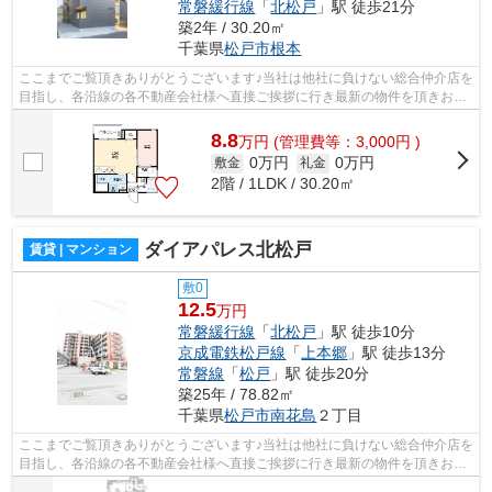
常磐緩行線
「
北松戸
」駅 徒歩21分
築2年 / 30.20㎡
千葉県
松戸市
根本
ここまでご覧頂きありがとうございます♪当社は他社に負けない総合仲介店を
目指し、各沿線の各不動産会社様へ直接ご挨拶に行き最新の物件を頂きお客
様へ提供しております！最新の情報は...
8.8
万
円
(管理費等：3,000円 )
0万円
0万円
敷金
礼金
2階 / 1LDK / 30.20㎡
ダイアパレス北松戸
賃貸 | マンション
敷0
12.5
万円
常磐緩行線
「
北松戸
」駅 徒歩10分
京成電鉄松戸線
「
上本郷
」駅 徒歩13分
常磐線
「
松戸
」駅 徒歩20分
築25年 / 78.82㎡
千葉県
松戸市
南花島
２丁目
ここまでご覧頂きありがとうございます♪当社は他社に負けない総合仲介店を
目指し、各沿線の各不動産会社様へ直接ご挨拶に行き最新の物件を頂きお客
様へ提供しております！最新の情報は...