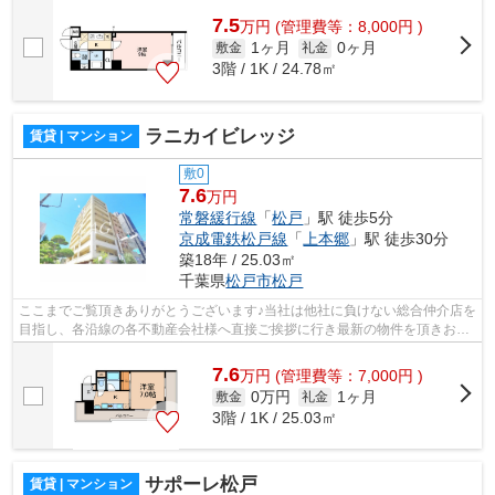
7.5
万
円
(管理費等：8,000円 )
1ヶ月
0ヶ月
敷金
礼金
3階 / 1K / 24.78㎡
ラニカイビレッジ
賃貸 | マンション
敷0
7.6
万円
常磐緩行線
「
松戸
」駅 徒歩5分
京成電鉄松戸線
「
上本郷
」駅 徒歩30分
築18年 / 25.03㎡
千葉県
松戸市
松戸
ここまでご覧頂きありがとうございます♪当社は他社に負けない総合仲介店を
目指し、各沿線の各不動産会社様へ直接ご挨拶に行き最新の物件を頂きお客
様へ提供しております！最新の情報は...
7.6
万
円
(管理費等：7,000円 )
0万円
1ヶ月
敷金
礼金
3階 / 1K / 25.03㎡
サポーレ松戸
賃貸 | マンション