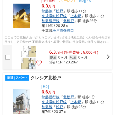
仲手無料
フリーレント
敷0
礼0
6.3
万円
常磐線
「
松戸
」駅 徒歩11分
京成電鉄松戸線
「
上本郷
」駅 徒歩26分
常磐緩行線
「
北松戸
」駅 徒歩26分
築11年 / 20.28㎡
千葉県
松戸市
樋野口
ここまでご覧頂きありがとうございます♪当社は他社に負けない総合仲介店を
目指し、各沿線の各不動産会社様へ直接ご挨拶に行き最新の物件を頂きお客
様へ提供しております！最新の情報は...
6.3
万
円
(管理費等：5,000円 )
0ヶ月
0ヶ月
敷金
礼金
2階 / 1R / 20.28㎡
クレシア北松戸
賃貸 | アパート
敷0
6.6
万円
常磐緩行線
「
北松戸
」駅 徒歩5分
京成電鉄松戸線
「
上本郷
」駅 徒歩15分
常磐線
「
松戸
」駅 徒歩25分
築7年 / 23.37㎡