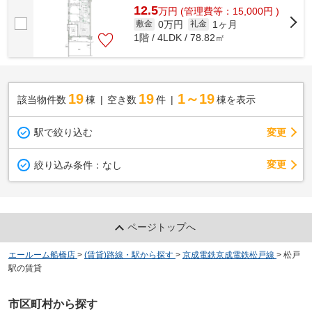
12.5
万
円
(管理費等：15,000円 )
0万円
1ヶ月
敷金
礼金
1階 / 4LDK / 78.82㎡
19
19
1～19
該当物件数
棟
空き数
件
棟を表示
駅で絞り込む
変更
変更
絞り込み条件：
なし
ページトップへ
エールーム船橋店
>
(賃貸)路線・駅から探す
>
京成電鉄京成電鉄松戸線
>
松戸
駅の賃貸
市区町村から探す