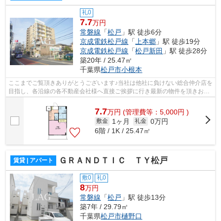
礼0
7.7
万円
常磐線
「
松戸
」駅 徒歩6分
京成電鉄松戸線
「
上本郷
」駅 徒歩19分
京成電鉄松戸線
「
松戸新田
」駅 徒歩28分
築20年 / 25.47㎡
千葉県
松戸市
小根本
ここまでご覧頂きありがとうございます♪当社は他社に負けない総合仲介店を
目指し、各沿線の各不動産会社様へ直接ご挨拶に行き最新の物件を頂きお客
様へ提供しております！最新の情報は...
7.7
万
円
(管理費等：5,000円 )
1ヶ月
0万円
敷金
礼金
6階 / 1K / 25.47㎡
ＧＲＡＮＤＴＩＣ ＴＹ松戸
賃貸 | アパート
敷0
礼0
8
万円
常磐線
「
松戸
」駅 徒歩13分
築7年 / 29.79㎡
千葉県
松戸市
樋野口