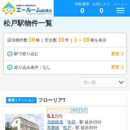
閲覧履歴
お気に入り
メニュー
0
0
松戸駅物件一覧
19
19
1～19
該当物件数
棟
空き数
件
棟を表示
駅で絞り込む
変更
変更
絞り込み条件：
なし
フローリアT
賃貸 | マンション
フリーレント
敷0
礼0
5.1
万円
北総鉄道
「
矢切
」駅 徒歩15分
常磐線
「
松戸
」駅 徒歩30分