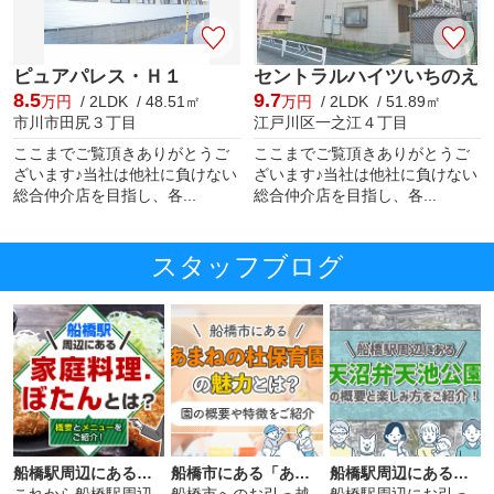
ピュアパレス・Ｈ１
セントラルハイツいちのえ
8.5
9.7
万円
/ 2LDK / 48.51㎡
万円
/ 2LDK / 51.89㎡
市川市田尻３丁目
江戸川区一之江４丁目
ここまでご覧頂きありがとうご
ここまでご覧頂きありがとうご
ざいます♪当社は他社に負けない
ざいます♪当社は他社に負けない
総合仲介店を目指し、各...
総合仲介店を目指し、各...
スタッフブログ
船橋駅周辺にある「家庭料理．ぼたん」とは？概要とメニューをご紹介！
船橋市にある「あまねの杜保育園」の魅力とは？園の概要や特徴をご紹介
船橋駅周辺にある「天沼弁天池公園」の概要と楽しみ方をご紹介！
これから船橋駅周辺
船橋市へのお引っ越
船橋駅周辺にお引っ