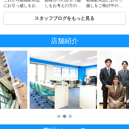
にお引っ越しをお考
しをお考えの方のな
越しをご検討中の方
えの方のなかには、
かには、子育て世帯
は、近くにある公園
周辺に魅力的な飲食
の方もいらっしゃる
にも注目してみては
スタッフブログをもっと見る
店がないかを重視す
かと思います。とく
いかがでしょうか。
る方も...
に、小...
そのな...
店舗紹介