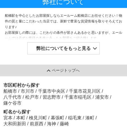
弊社について
船橋駅を中心としたお部屋探しならエールーム船橋店にお任せください！物
件の質と量にこだわった当店では、新鮮で豊富な賃貸情報を取りそろえてお
ります♪
お部屋探しの際には、こだわりの条件が皆さんあるかと思いますが、エール
ームでは必ずお客様の条件に合ったお部屋をご紹介致します。
初期費用をぐっと節約できる物件や、駅まで徒歩5分の駅近物件、安心安全
弊社についてをもっと見る
のセキュリティ物件など、ご要望の多い物件情報を特集しております。
まずはそちらを御覧ください！他社様の物件であっても大歓迎！明るく元気
なスタッフが、お客様一人ひとりのニーズにお応えし、ライフスタイルに合
ったお部屋を提供致します。
ページトップへ
市区町村から探す
船橋市
/
市川市
/
千葉市中央区
/
千葉市花見川区
/
八千代市
/
松戸市
/
習志野市
/
千葉市稲毛区
/
浦安市
/
鎌ケ谷市
町名から探す
宮本
/
本町
/
検見川町
/
幕張町
/
稲毛東
/
湊町
/
大和田新田
/
前原西
/
海神
/
藤崎