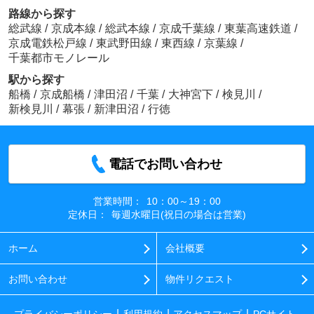
路線から探す
総武線
/
京成本線
/
総武本線
/
京成千葉線
/
東葉高速鉄道
/
京成電鉄松戸線
/
東武野田線
/
東西線
/
京葉線
/
千葉都市モノレール
駅から探す
船橋
/
京成船橋
/
津田沼
/
千葉
/
大神宮下
/
検見川
/
新検見川
/
幕張
/
新津田沼
/
行徳
電話でお問い合わせ
営業時間：
10：00～19：00
定休日：
毎週水曜日(祝日の場合は営業)
ホーム
会社概要
お問い合わせ
物件リクエスト
プライバシーポリシー
利用規約
アクセスマップ
PCサイト