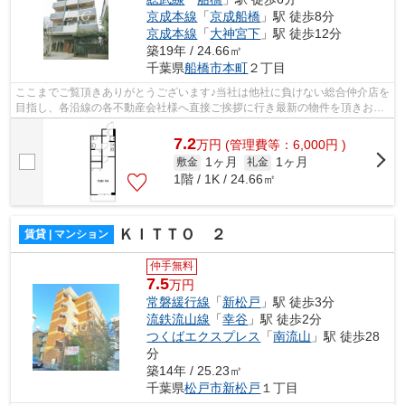
京成本線
「
京成船橋
」駅 徒歩8分
京成本線
「
大神宮下
」駅 徒歩12分
築19年 / 24.66㎡
千葉県
船橋市
本町
２丁目
ここまでご覧頂きありがとうございます♪当社は他社に負けない総合仲介店を
目指し、各沿線の各不動産会社様へ直接ご挨拶に行き最新の物件を頂きお客
様へ提供しております！最新の情報は...
7.2
万
円
(管理費等：6,000円 )
1ヶ月
1ヶ月
敷金
礼金
1階 / 1K / 24.66㎡
ＫＩＴＴＯ ２
賃貸 | マンション
仲手無料
7.5
万円
常磐緩行線
「
新松戸
」駅 徒歩3分
流鉄流山線
「
幸谷
」駅 徒歩2分
つくばエクスプレス
「
南流山
」駅 徒歩28
分
築14年 / 25.23㎡
千葉県
松戸市
新松戸
１丁目