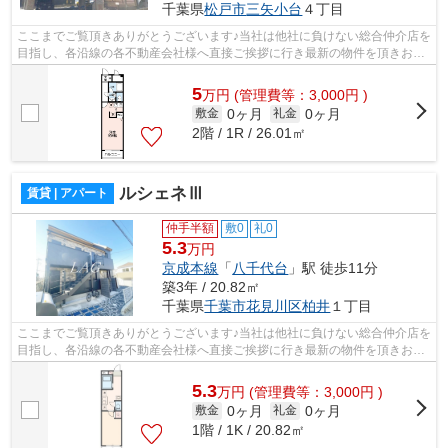
千葉県
松戸市
三矢小台
４丁目
ここまでご覧頂きありがとうございます♪当社は他社に負けない総合仲介店を
目指し、各沿線の各不動産会社様へ直接ご挨拶に行き最新の物件を頂きお客
様へ提供しております！最新の情報は...
5
万
円
(管理費等：3,000円 )
0ヶ月
0ヶ月
敷金
礼金
2階 / 1R / 26.01㎡
ルシェネⅢ
賃貸 | アパート
仲手半額
敷0
礼0
5.3
万円
京成本線
「
八千代台
」駅 徒歩11分
築3年 / 20.82㎡
千葉県
千葉市花見川区
柏井
１丁目
ここまでご覧頂きありがとうございます♪当社は他社に負けない総合仲介店を
目指し、各沿線の各不動産会社様へ直接ご挨拶に行き最新の物件を頂きお客
様へ提供しております！最新の情報は...
5.3
万
円
(管理費等：3,000円 )
0ヶ月
0ヶ月
敷金
礼金
1階 / 1K / 20.82㎡