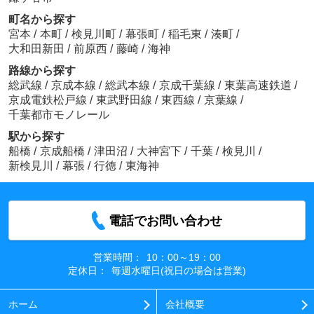
町名から探す
宮本
/
本町
/
検見川町
/
幕張町
/
稲毛東
/
湊町
/
大和田新田
/
前原西
/
藤崎
/
海神
路線から探す
総武線
/
京成本線
/
総武本線
/
京成千葉線
/
東葉高速鉄道
/
京成電鉄松戸線
/
東武野田線
/
東西線
/
京葉線
/
千葉都市モノレール
駅から探す
船橋
/
京成船橋
/
津田沼
/
大神宮下
/
千葉
/
検見川
/
新検見川
/
幕張
/
行徳
/
東海神
電話でお問い合わせ
営業時間：
10：00～19：00
定休日：
毎週水曜日(祝日の場合は営業)
ホーム
会社概要