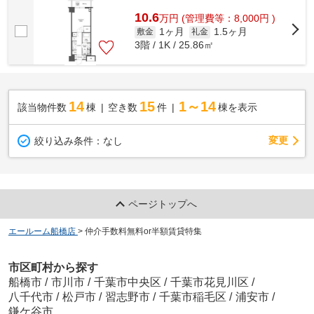
様へ提供しております！最新の情報は...
10.6
万
円
(管理費等：8,000円 )
1ヶ月
1.5ヶ月
敷金
礼金
3階 / 1K / 25.86㎡
14
15
1～14
該当物件数
棟
空き数
件
棟を表示
変更
絞り込み条件：
なし
ページトップへ
エールーム船橋店
>
仲介手数料無料or半額賃貸特集
市区町村から探す
船橋市
/
市川市
/
千葉市中央区
/
千葉市花見川区
/
八千代市
/
松戸市
/
習志野市
/
千葉市稲毛区
/
浦安市
/
鎌ケ谷市