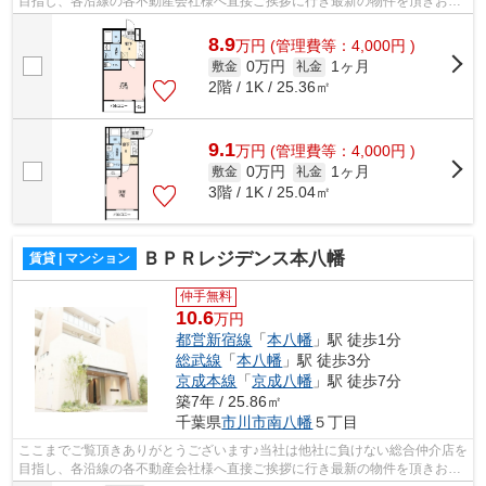
目指し、各沿線の各不動産会社様へ直接ご挨拶に行き最新の物件を頂きお客
様へ提供しております！最新の情報は...
8.9
万
円
(管理費等：4,000円 )
0万円
1ヶ月
敷金
礼金
2階 / 1K / 25.36㎡
9.1
万
円
(管理費等：4,000円 )
0万円
1ヶ月
敷金
礼金
3階 / 1K / 25.04㎡
ＢＰＲレジデンス本八幡
賃貸 | マンション
仲手無料
10.6
万円
都営新宿線
「
本八幡
」駅 徒歩1分
総武線
「
本八幡
」駅 徒歩3分
京成本線
「
京成八幡
」駅 徒歩7分
築7年 / 25.86㎡
千葉県
市川市
南八幡
５丁目
ここまでご覧頂きありがとうございます♪当社は他社に負けない総合仲介店を
目指し、各沿線の各不動産会社様へ直接ご挨拶に行き最新の物件を頂きお客