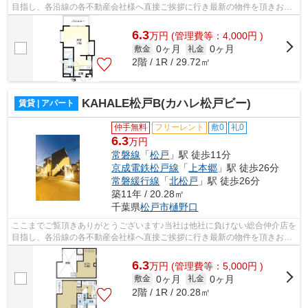
目指し、各沿線の各不動産会社様へ直接ご挨拶に行き最新の物件を頂きお客
様へ提供しております！最新の情報は...
6.3
万
円
(管理費等：4,000円 )
0ヶ月
0ヶ月
敷金
礼金
2階 / 1R / 29.72㎡
KAHALE松戸B(カハレ松戸ビー)
賃貸 | アパート
仲手無料
フリーレント
敷0
礼0
6.3
万円
常磐線
「
松戸
」駅 徒歩11分
京成電鉄松戸線
「
上本郷
」駅 徒歩26分
常磐緩行線
「
北松戸
」駅 徒歩26分
築11年 / 20.28㎡
千葉県
松戸市
樋野口
ここまでご覧頂きありがとうございます♪当社は他社に負けない総合仲介店を
目指し、各沿線の各不動産会社様へ直接ご挨拶に行き最新の物件を頂きお客
様へ提供しております！最新の情報は...
6.3
万
円
(管理費等：5,000円 )
0ヶ月
0ヶ月
敷金
礼金
2階 / 1R / 20.28㎡