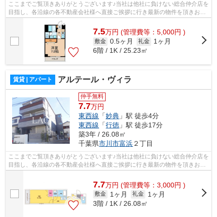
ここまでご覧頂きありがとうございます♪当社は他社に負けない総合仲介店を
目指し、各沿線の各不動産会社様へ直接ご挨拶に行き最新の物件を頂きお客
様へ提供しております！最新の情報は...
7.5
万
円
(管理費等：5,000円 )
0.5ヶ月
1ヶ月
敷金
礼金
6階 / 1K / 25.23㎡
アルテール・ヴィラ
賃貸 | アパート
仲手無料
7.7
万円
東西線
「
妙典
」駅 徒歩4分
東西線
「
行徳
」駅 徒歩17分
築3年 / 26.08㎡
千葉県
市川市
富浜
２丁目
ここまでご覧頂きありがとうございます♪当社は他社に負けない総合仲介店を
目指し、各沿線の各不動産会社様へ直接ご挨拶に行き最新の物件を頂きお客
様へ提供しております！最新の情報は...
7.7
万
円
(管理費等：3,000円 )
1ヶ月
1ヶ月
敷金
礼金
3階 / 1K / 26.08㎡