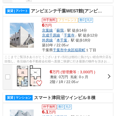
アンビエンテ千葉WEST館(アンビエンテチバウエストカン)
賃貸 | アパート
仲手無料
フリーレント
敷0
礼0
6
万円
京葉線
「
蘇我
」駅 徒歩14分
京成千原線
「
千葉寺
」駅 徒歩12分
外房線
「
本千葉
」駅 徒歩18分
築10年 / 22.05㎡
千葉県
千葉市中央区
稲荷町
１丁目
ここまでご覧頂きありがとうございます♪当社は他社に負けない総合仲介店を
目指し、各沿線の各不動産会社様へ直接ご挨拶に行き最新の物件を頂きお客
様へ提供しております！最新の情報は...
6
万
円
(管理費等：3,000円 )
0万円
0ヶ月
敷金
礼金
2階 / 1R / 22.05㎡
スマート津田沼ツインビルＢ棟
賃貸 | マンション
仲手無料
敷0
礼0
6.1
万円