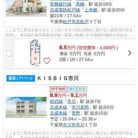
常磐緩行線
「
馬橋
」駅 徒歩18分
京成電鉄松戸線
「
上本郷
」駅 徒歩20分
築21年 / 27.54㎡
千葉県
松戸市
北松戸
３丁目
ここまでご覧頂きありがとうございます♪当社は他社に負けない総合仲介店を
目指し、各沿線の各不動産会社様へ直接ご挨拶に行き最新の物件を頂きお客
様へ提供しております！最新の情報は...
8.5
万
円
(管理費等：4,000円 )
0万円
0万円
敷金
礼金
2階 / 1R / 27.54㎡
ＫＩＳＢＩＧ市川
賃貸 | アパート
仲手無料
敷0
新築
8.9
9.1
万円～
万円
総武線
「
市川
」駅 徒歩7分
京成本線
「
市川真間
」駅 徒歩5分
京成本線
「
菅野
」駅 徒歩15分
予定 / 25.04㎡～25.36㎡
千葉県
市川市
市川
１丁目
ここまでご覧頂きありがとうございます♪当社は他社に負けない総合仲介店を