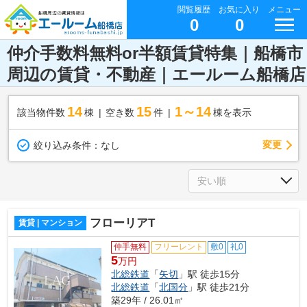
閲覧履歴
お気に入り
メニュー
0
0
仲介手数料無料or半額賃貸特集｜船橋市
周辺の賃貸・不動産｜エールーム船橋店
14
15
1～14
該当物件数
棟
空き数
件
棟を表示
変更
絞り込み条件：
なし
フローリアT
賃貸 | マンション
仲手無料
フリーレント
敷0
礼0
5
万円
北総鉄道
「
矢切
」駅 徒歩15分
北総鉄道
「
北国分
」駅 徒歩21分
築29年 / 26.01㎡