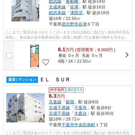
総武線
「
東船橋
」駅 徒歩14分
京成本線
「
谷津
」駅 徒歩16分
総武本線
「
津田沼
」駅 徒歩18分
築16年 / 22.50㎡
千葉県
習志野市
谷津
６丁目
ここまでご覧頂きありがとうございます♪当社は他社に負けない総合仲介店を
目指し、各沿線の各不動産会社様へ直接ご挨拶に行き最新の物件を頂きお客
様へ提供しております！最新の情報は...
6.1
万
円
(管理費等：6,000円 )
0ヶ月
0ヶ月
敷金
礼金
4階 / 1K / 22.50㎡
ＥＬ ＳＵＲ
賃貸 | マンション
仲手無料
敷0
礼0
6.3
万円
京葉線
「
蘇我
」駅 徒歩8分
京成千原線
「
千葉寺
」駅 徒歩8分
京成千原線
「
大森台
」駅 徒歩30分
築18年 / 29.72㎡
千葉県
千葉市中央区
南町
１丁目
ここまでご覧頂きありがとうございます♪当社は他社に負けない総合仲介店を