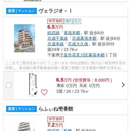
ヴェラジオ－Ⅰ
賃貸 | マンション
仲手無料
敷0
礼0
6.5
万円
総武線
「
幕張本郷
」駅 徒歩6分
京成千葉線
「
京成幕張本郷
」駅 徒歩6分
京成本線
「
京成大久保
」駅 徒歩30分
築24年 / 23.76㎡
千葉県
千葉市花見川区
幕張本郷
１丁目
ここまでご覧頂きありがとうございます♪当社は他社に負けない総合仲介店を
目指し、各沿線の各不動産会社様へ直接ご挨拶に行き最新の物件を頂きお客
様へ提供しております！最新の情報は...
6.5
万
円
(管理費等：8,000円 )
0万円
0万円
敷金
礼金
1階 / 1K / 23.76㎡
らふぃね壱番館
賃貸 | マンション
仲手無料
7.2
万円
総武線
「
船橋
」駅 徒歩6分