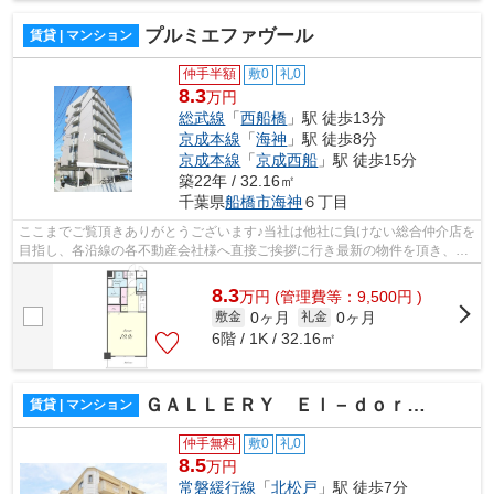
プルミエファヴール
賃貸 | マンション
仲手半額
敷0
礼0
8.3
万円
総武線
「
西船橋
」駅 徒歩13分
京成本線
「
海神
」駅 徒歩8分
京成本線
「
京成西船
」駅 徒歩15分
築22年 / 32.16㎡
千葉県
船橋市
海神
６丁目
ここまでご覧頂きありがとうございます♪当社は他社に負けない総合仲介店を
目指し、各沿線の各不動産会社様へ直接ご挨拶に行き最新の物件を頂き、お
客様へ提供しております！最新の情報...
8.3
万
円
(管理費等：9,500円 )
0ヶ月
0ヶ月
敷金
礼金
6階 / 1K / 32.16㎡
ＧＡＬＬＥＲＹ Ｅｌ－ｄｏｒａｄｏ
賃貸 | マンション
仲手無料
敷0
礼0
8.5
万円
常磐緩行線
「
北松戸
」駅 徒歩7分