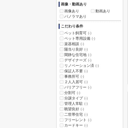
画像・動画あり
画像あり
動画あり
パノラマあり
こだわり条件
ペット飼育可
(-)
ペット専用設備
(-)
楽器相談
(-)
陽当り良好
(-)
閑静な住宅地
(-)
デザイナーズ
(-)
リノベーション済
(-)
保証人不要
(-)
事務所可
(-)
２人入居可
(-)
バリアフリー
(-)
分割可
(-)
分譲タイプ
(-)
管理人常駐
(-)
眺望良好
(-)
二世帯住宅
(-)
フリーレント
(-)
カードキー
(-)