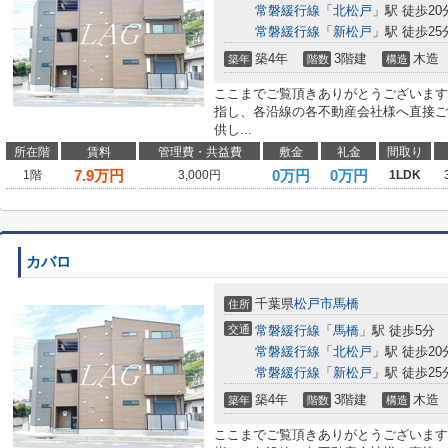
常磐緩行線
「
北松戸
」駅 徒歩20
常磐緩行線
「
新松戸
」駅 徒歩25
築4年
3階建
木造
築年
階数
構造
ここまでご覧頂きありがとうございます
指し、各沿線の各不動産会社様へ直接ご
供し...
所在階
賃料
管理費・共益費
敷金
礼金
間取り
7.9
万円
0万円
0万円
1階
3,000円
1LDK
カバロ
千葉県
松戸市
馬橋
住所
交通
常磐緩行線
「
馬橋
」駅 徒歩5分
常磐緩行線
「
北松戸
」駅 徒歩20
常磐緩行線
「
新松戸
」駅 徒歩25
築4年
3階建
木造
築年
階数
構造
ここまでご覧頂きありがとうございます