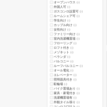
オープンハウス
(-)
外国人可
(-)
ガスコンロ設置可
(-)
ルームシェア可
(-)
学生向け
(-)
カップル向け
(-)
女性向け
(-)
ファミリー向け
(-)
室内洗濯機置場
(-)
フローリング
(-)
ロフト付き
(-)
メゾネット
(-)
ベランダ
(-)
バルコニー
(-)
ルーフバルコニー
(-)
オール電化
(-)
エレベーター
(-)
照明器具付き
(-)
駐輪場
(-)
バイク置場あり
(-)
家具・家電付き
(-)
洗濯機置場有
(-)
外観タイル張り
(-)
コンロ２口以上
(-)