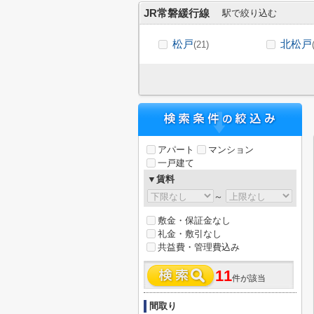
JR常磐緩行線
駅で絞り込む
松戸
北松戸
(21)
アパート
マンション
一戸建て
▼賃料
～
敷金・保証金なし
礼金・敷引なし
共益費・管理費込み
11
件が該当
間取り