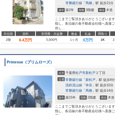
常磐緩行線
「
馬橋
」駅 徒歩21分
築2年
3階建
木造
築年
階数
構造
ここまでご覧頂きありがとうございます
指し、各沿線の各不動産会社様へ直接ご
供し...
所在階
賃料
管理費・共益費
敷金
礼金
間取り
6.4
万円
0万円
2階
5,000円
1ヶ月
1K
2
Primrose（プリムローズ）
千葉県
松戸市
新松戸
２丁目
住所
交通
常磐緩行線
「
新松戸
」駅 徒歩8分
流鉄流山線
「
幸谷
」駅 徒歩10分
常磐緩行線
「
馬橋
」駅 徒歩14分
築15年
2階建
木造
築年
階数
構造
ここまでご覧頂きありがとうございます
指し、各沿線の各不動産会社様へ直接ご