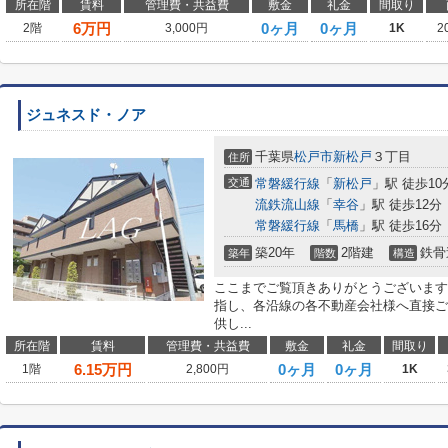
所在階
賃料
管理費・共益費
敷金
礼金
間取り
6
万円
0ヶ月
0ヶ月
2階
3,000円
1K
2
ジュネスド・ノア
千葉県
松戸市
新松戸
３丁目
住所
交通
常磐緩行線
「
新松戸
」駅 徒歩10
流鉄流山線
「
幸谷
」駅 徒歩12分
常磐緩行線
「
馬橋
」駅 徒歩16分
築20年
2階建
鉄骨
築年
階数
構造
ここまでご覧頂きありがとうございます
指し、各沿線の各不動産会社様へ直接ご
供し...
所在階
賃料
管理費・共益費
敷金
礼金
間取り
6.15
万円
0ヶ月
0ヶ月
1階
2,800円
1K