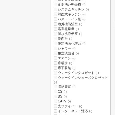
食器洗い乾燥機
(-)
システムキッチン
(-)
対面式キッチン
(-)
バス・トイレ別
(-)
追焚機能浴室
(-)
浴室乾燥機
(-)
温水洗浄便座
(-)
洗面台
(-)
洗髪洗面化粧台
(-)
シャワー
(-)
独立洗面台
(-)
エアコン
(-)
床暖房
(-)
床下収納
(-)
ウォークインクロゼット
(-)
ウォークインシューズクロゼット
(-)
収納豊富
(-)
CS
(-)
BS
(-)
CATV
(-)
光ファイバー
(-)
インターネット対応
(-)