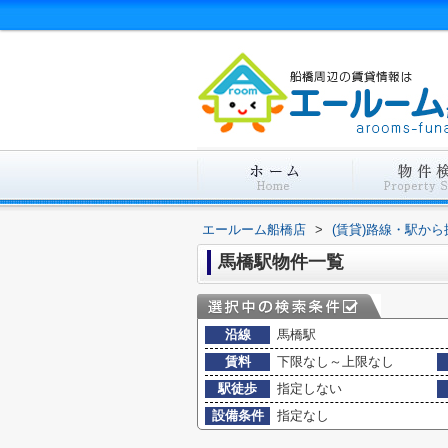
エールーム船橋店
>
(賃貸)路線・駅から
馬橋駅物件一覧
沿線
馬橋駅
賃料
下限なし～上限なし
駅徒歩
指定しない
設備条件
指定なし