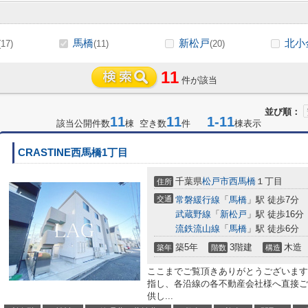
馬橋
新松戸
北小
(17)
(11)
(20)
11
件が該当
並び順：
11
11
1-11
該当公開件数
棟 空き数
件
棟表示
CRASTINE西馬橋1丁目
千葉県
松戸市
西馬橋
１丁目
住所
交通
常磐緩行線
「
馬橋
」駅 徒歩7分
武蔵野線
「
新松戸
」駅 徒歩16分
流鉄流山線
「
馬橋
」駅 徒歩6分
築5年
3階建
木造
築年
階数
構造
ここまでご覧頂きありがとうございます
指し、各沿線の各不動産会社様へ直接ご
供し...