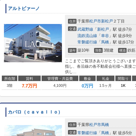
アルトピァーノ
千葉県
松戸市
新松戸
２丁目
住所
交通
武蔵野線
「
新松戸
」駅 徒歩7分
流鉄流山線
「
幸谷
」駅 徒歩9分
常磐緩行線
「
馬橋
」駅 徒歩17分
築10年
3階建
鉄筋
築年
階数
構造
ここまでご覧頂きありがとうございます
指し、各沿線の各不動産会社様へ直接ご
供し...
所在階
賃料
管理費・共益費
敷金
礼金
間取り
7.7
万円
0万円
3階
4,100円
1.5ヶ月
1K
カバロ（ｃａｖａｌｌｏ）
千葉県
松戸市
馬橋
住所
交通
常磐緩行線
「
馬橋
」駅 徒歩5分