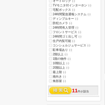
オートロック
(-)
TVモニタ付インターホン
(-)
宅配ボックス
(-)
24時間緊急通報システム
(-)
ディンプルキー
(-)
防犯カメラ
(-)
24時間有人管理
(-)
フロントサービス
(-)
24時間ゴミ出し可
(-)
住戸内覧可能
(-)
コンシェルジュサービス
(-)
駐車場あり
(-)
2階以上
(-)
1階の物件
(-)
10階以上
(-)
20階以上
(-)
最上階
(-)
南向き
(-)
角部屋
(-)
11
件が該当