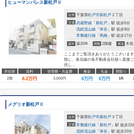
ヒューマンパレス新松戸Ⅱ
千葉県
松戸市
新松戸
２丁目
住所
交通
武蔵野線
「
新松戸
」駅 徒歩5分
流鉄流山線
「
幸谷
」駅 徒歩9分
常磐緩行線
「
馬橋
」駅 徒歩17分
築20年
2階建
木造
築年
階数
構造
ここまでご覧頂きありがとうございます
指し、各沿線の各不動産会社様へ直接ご
供し...
所在階
賃料
管理費・共益費
敷金
礼金
間取り
6.2
万円
0万円
0万円
2階
3,000円
1R
メグリオ新松戸Ⅱ
千葉県
松戸市
新松戸
３丁目
住所
交通
常磐緩行線
「
新松戸
」駅 徒歩10
流鉄流山線
「
幸谷
」駅 徒歩10分