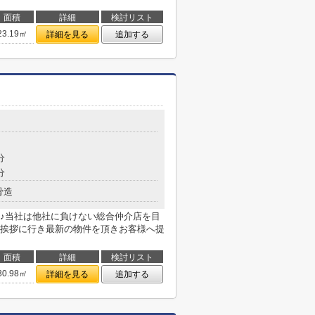
面積
詳細
検討リスト
23.19㎡
詳細を見る
追加する
分
分
骨造
♪当社は他社に負けない総合仲介店を目
挨拶に行き最新の物件を頂きお客様へ提
面積
詳細
検討リスト
30.98㎡
詳細を見る
追加する