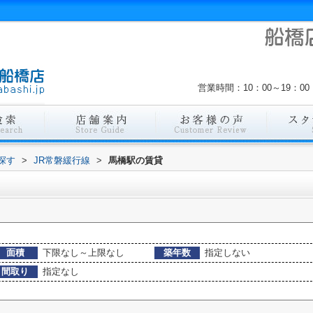
営業時間：10：00～19：
探す
>
JR常磐緩行線
>
馬橋駅の賃貸
面積
下限なし～上限なし
築年数
指定しない
間取り
指定なし