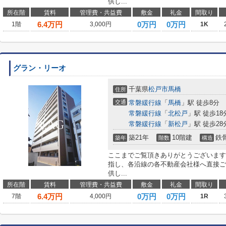
供し...
所在階
賃料
管理費・共益費
敷金
礼金
間取り
6.4
万円
0万円
0万円
1階
3,000円
1K
グラン・リーオ
千葉県
松戸市
馬橋
住所
交通
常磐緩行線
「
馬橋
」駅 徒歩8分
常磐緩行線
「
北松戸
」駅 徒歩18
常磐緩行線
「
新松戸
」駅 徒歩28
築21年
10階建
鉄
築年
階数
構造
ここまでご覧頂きありがとうございます
指し、各沿線の各不動産会社様へ直接ご
供し...
所在階
賃料
管理費・共益費
敷金
礼金
間取り
6.4
万円
0万円
0万円
7階
4,000円
1R