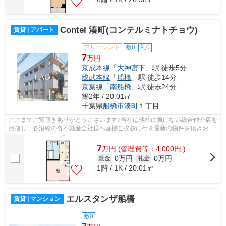
Contel 湊町(コンテルミナトチョウ)
賃貸 | アパート
フリーレント
敷0
礼0
7
万円
京成本線
「
大神宮下
」駅 徒歩5分
総武本線
「
船橋
」駅 徒歩14分
京葉線
「
南船橋
」駅 徒歩24分
築2年 / 20.01㎡
千葉県
船橋市
湊町
１丁目
ここまでご覧頂きありがとうございます♪当社は他社に負けない総合仲介店を
目指し、各沿線の各不動産会社様へ直接ご挨拶に行き最新の物件を頂きお客
様へ提供しております！最新の情報は...
7
万
円
(管理費等：4,000円 )
0万円
0万円
敷金
礼金
1階 / 1K / 20.01㎡
エルスタンザ船橋
賃貸 | マンション
敷0