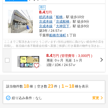
敷0
8.4
万円
総武本線
「
船橋
」駅 徒歩10分
京成本線
「
京成船橋
」駅 徒歩9分
京成本線
「
大神宮下
」駅 徒歩9分
築3年 / 24.57㎡
千葉県
船橋市
湊町
１丁目
ここまでご覧頂きありがとうございます♪当社は他社に負けない総合仲介店を
目指し、各沿線の各不動産会社様へ直接ご挨拶に行き最新の物件を頂きお客
様へ提供しております！最新の情報は...
8.4
万
円
(管理費等：3,000円 )
0ヶ月
1ヶ月
敷金
礼金
1階 / 1DK / 24.57㎡
18
23
1～18
該当物件数
棟
空き数
件
棟を表示
変更
絞り込み条件：
なし