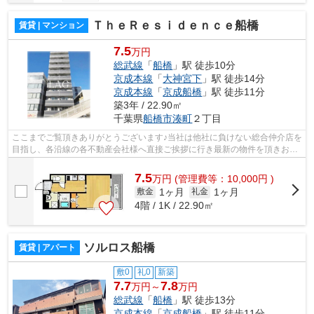
ＴｈｅＲｅｓｉｄｅｎｃｅ船橋
賃貸 | マンション
7.5
万円
総武線
「
船橋
」駅 徒歩10分
京成本線
「
大神宮下
」駅 徒歩14分
京成本線
「
京成船橋
」駅 徒歩11分
築3年 / 22.90㎡
千葉県
船橋市
湊町
２丁目
ここまでご覧頂きありがとうございます♪当社は他社に負けない総合仲介店を
目指し、各沿線の各不動産会社様へ直接ご挨拶に行き最新の物件を頂きお客
様へ提供しております！最新の情報は...
7.5
万
円
(管理費等：10,000円 )
1ヶ月
1ヶ月
敷金
礼金
4階 / 1K / 22.90㎡
ソルロス船橋
賃貸 | アパート
敷0
礼0
新築
7.7
7.8
万円～
万円
総武線
「
船橋
」駅 徒歩13分
京成本線
「
京成船橋
」駅 徒歩11分