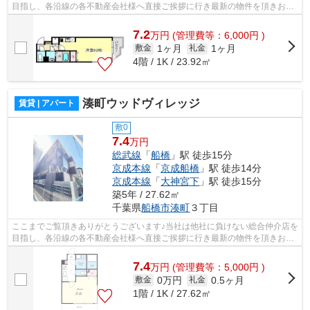
目指し、各沿線の各不動産会社様へ直接ご挨拶に行き最新の物件を頂きお客
様へ提供しております！最新の情報は...
7.2
万
円
(管理費等：6,000円 )
1ヶ月
1ヶ月
敷金
礼金
4階 / 1K / 23.92㎡
湊町ウッドヴィレッジ
賃貸 | アパート
敷0
7.4
万円
総武線
「
船橋
」駅 徒歩15分
京成本線
「
京成船橋
」駅 徒歩14分
京成本線
「
大神宮下
」駅 徒歩15分
築5年 / 27.62㎡
千葉県
船橋市
湊町
３丁目
ここまでご覧頂きありがとうございます♪当社は他社に負けない総合仲介店を
目指し、各沿線の各不動産会社様へ直接ご挨拶に行き最新の物件を頂きお客
様へ提供しております！最新の情報は...
7.4
万
円
(管理費等：5,000円 )
0万円
0.5ヶ月
敷金
礼金
1階 / 1K / 27.62㎡