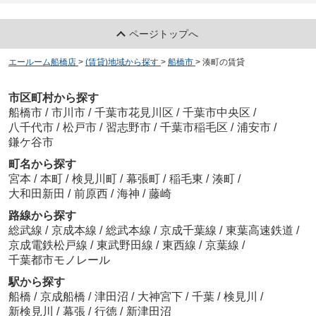
ページトップへ
エールーム船橋店
>
(賃貸)地域から探す
>
船橋市
>
湊町の賃貸
市区町村から探す
船橋市
/
市川市
/
千葉市花見川区
/
千葉市中央区
/
八千代市
/
松戸市
/
習志野市
/
千葉市稲毛区
/
浦安市
/
鎌ケ谷市
町名から探す
宮本
/
本町
/
検見川町
/
幕張町
/
稲毛東
/
湊町
/
大和田新田
/
前原西
/
海神
/
藤崎
路線から探す
総武線
/
京成本線
/
総武本線
/
京成千葉線
/
東葉高速鉄道
/
京成電鉄松戸線
/
東武野田線
/
東西線
/
京葉線
/
千葉都市モノレール
駅から探す
船橋
/
京成船橋
/
津田沼
/
大神宮下
/
千葉
/
検見川
/
新検見川
/
幕張
/
行徳
/
新津田沼