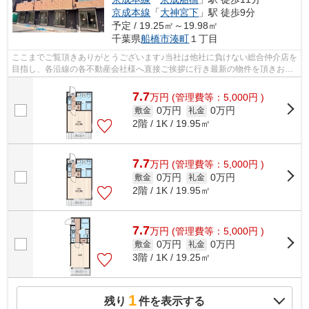
京成本線
「
大神宮下
」駅 徒歩9分
予定 / 19.25㎡～19.98㎡
千葉県
船橋市
湊町
１丁目
ここまでご覧頂きありがとうございます♪当社は他社に負けない総合仲介店を
目指し、各沿線の各不動産会社様へ直接ご挨拶に行き最新の物件を頂きお客
様へ提供しております！最新の情報は...
7.7
万
円
(管理費等：5,000円 )
0万円
0万円
敷金
礼金
2階 / 1K / 19.95㎡
7.7
万
円
(管理費等：5,000円 )
0万円
0万円
敷金
礼金
2階 / 1K / 19.95㎡
7.7
万
円
(管理費等：5,000円 )
0万円
0万円
敷金
礼金
3階 / 1K / 19.25㎡
1
残り
件を表示する