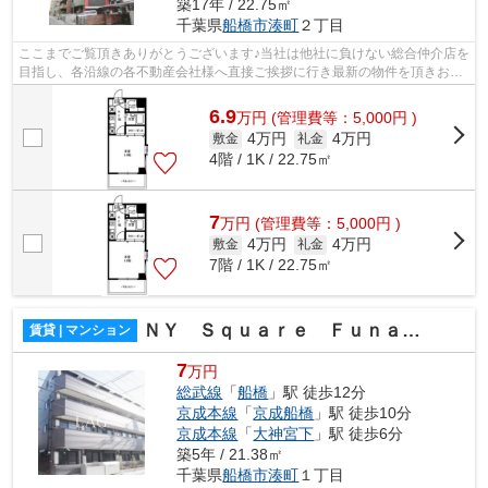
築17年 / 22.75㎡
千葉県
船橋市
湊町
２丁目
ここまでご覧頂きありがとうございます♪当社は他社に負けない総合仲介店を
目指し、各沿線の各不動産会社様へ直接ご挨拶に行き最新の物件を頂きお客
様へ提供しております！最新の情報は...
6.9
万
円
(管理費等：5,000円 )
4万円
4万円
敷金
礼金
4階 / 1K / 22.75㎡
7
万
円
(管理費等：5,000円 )
4万円
4万円
敷金
礼金
7階 / 1K / 22.75㎡
ＮＹ Ｓｑｕａｒｅ Ｆｕｎａｂａｓｈｉ
賃貸 | マンション
7
万円
総武線
「
船橋
」駅 徒歩12分
京成本線
「
京成船橋
」駅 徒歩10分
京成本線
「
大神宮下
」駅 徒歩6分
築5年 / 21.38㎡
千葉県
船橋市
湊町
１丁目