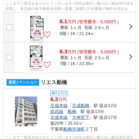
ここまでご覧頂きありがとうございます♪当社は他社に負けない総合仲介店を
目指し、各沿線の各不動産会社様へ直接ご挨拶に行き最新の物件を頂きお客
様へ提供しております！最新の情報は...
6.1
万
円
(管理費等：6,000円 )
1ヶ月
2.5ヶ月
敷金
礼金
6階 / 1K / 21.24㎡
6.3
万
円
(管理費等：6,000円 )
1ヶ月
2.5ヶ月
敷金
礼金
7階 / 1K / 23.39㎡
リエス船橋
賃貸 | マンション
敷0
礼0
6.3
万円
京成本線
「
京成船橋
」駅 徒歩12分
総武線
「
船橋
」駅 徒歩13分
京成本線
「
大神宮下
」駅 徒歩17分
築20年 / 25.02㎡
千葉県
船橋市
湊町
２丁目
ここまでご覧頂きありがとうございます♪当社は他社に負けない総合仲介店を