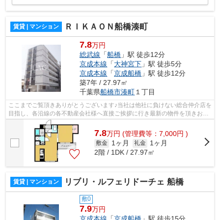
ＲＩＫＡＯＮ船橋湊町
賃貸 | マンション
7.8
万円
総武線
「
船橋
」駅 徒歩12分
京成本線
「
大神宮下
」駅 徒歩5分
京成本線
「
京成船橋
」駅 徒歩12分
築7年 / 27.97㎡
千葉県
船橋市
湊町
１丁目
ここまでご覧頂きありがとうございます♪当社は他社に負けない総合仲介店を
目指し、各沿線の各不動産会社様へ直接ご挨拶に行き最新の物件を頂きお客
様へ提供しております！最新の情報は...
7.8
万
円
(管理費等：7,000円 )
1ヶ月
1ヶ月
敷金
礼金
2階 / 1DK / 27.97㎡
リブリ・ルフェリドーチェ 船橋
賃貸 | マンション
敷0
7.9
万円
京成本線
「
京成船橋
」駅 徒歩15分