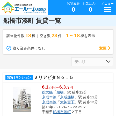
閲覧履歴
お気に入り
メニュー
0
0
船橋市湊町 賃貸一覧
18
23
1～18
該当物件数
棟
空き数
件
棟を表示
変更
絞り込み条件：
なし
ミリアビタＮｏ．５
賃貸 | マンション
6.1
6.3
万円～
万円
総武線
「
船橋
」駅 徒歩12分
京成本線
「
京成船橋
」駅 徒歩11分
京成本線
「
大神宮下
」駅 徒歩13分
築18年 / 21.24㎡～23.39㎡
千葉県
船橋市
湊町
２丁目