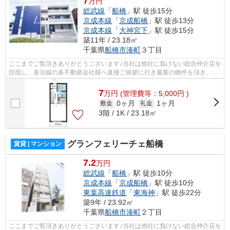
7
万円
総武線
「
船橋
」駅 徒歩15分
京成本線
「
京成船橋
」駅 徒歩13分
京成本線
「
大神宮下
」駅 徒歩15分
築11年 / 23.18㎡
千葉県
船橋市
湊町
３丁目
ここまでご覧頂きありがとうございます♪当社は他社に負けない総合仲介店を
目指し、各沿線の各不動産会社様へ直接ご挨拶に行き最新の物件を頂き、お
客様へ提供しております！最新の情報...
7
万
円
(管理費等：5,000円 )
0ヶ月
1ヶ月
敷金
礼金
3階 / 1K / 23.18㎡
グランフェリーチェ船橋
賃貸 | マンション
7.2
万円
総武線
「
船橋
」駅 徒歩10分
京成本線
「
京成船橋
」駅 徒歩10分
東葉高速鉄道
「
東海神
」駅 徒歩22分
築9年 / 23.92㎡
千葉県
船橋市
湊町
２丁目
ここまでご覧頂きありがとうございます♪当社は他社に負けない総合仲介店を