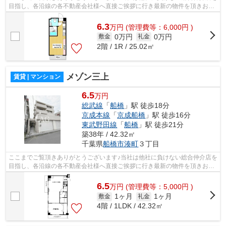
目指し、各沿線の各不動産会社様へ直接ご挨拶に行き最新の物件を頂きお客
様へ提供しております！最新の情報は...
6.3
万
円
(管理費等：6,000円 )
0万円
0万円
敷金
礼金
2階 / 1R / 25.02㎡
メゾン三上
賃貸 | マンション
6.5
万円
総武線
「
船橋
」駅 徒歩18分
京成本線
「
京成船橋
」駅 徒歩16分
東武野田線
「
船橋
」駅 徒歩21分
築38年 / 42.32㎡
千葉県
船橋市
湊町
３丁目
ここまでご覧頂きありがとうございます♪当社は他社に負けない総合仲介店を
目指し、各沿線の各不動産会社様へ直接ご挨拶に行き最新の物件を頂きお客
様へ提供しております！最新の情報は...
6.5
万
円
(管理費等：5,000円 )
1ヶ月
1ヶ月
敷金
礼金
4階 / 1LDK / 42.32㎡