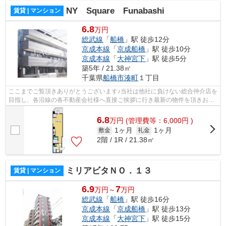
NY Square Funabashi
賃貸 | マンション
6.8
万円
総武線
「
船橋
」駅 徒歩12分
京成本線
「
京成船橋
」駅 徒歩10分
京成本線
「
大神宮下
」駅 徒歩5分
築5年 / 21.38㎡
千葉県
船橋市
湊町
１丁目
ここまでご覧頂きありがとうございます♪当社は他社に負けない総合仲介店を
目指し、各沿線の各不動産会社様へ直接ご挨拶に行き最新の物件を頂きお客
様へ提供しております！最新の情報は...
6.8
万
円
(管理費等：6,000円 )
1ヶ月
1ヶ月
敷金
礼金
2階 / 1R / 21.38㎡
ミリアビタＮＯ．１３
賃貸 | マンション
6.9
7
万円～
万円
総武線
「
船橋
」駅 徒歩16分
京成本線
「
京成船橋
」駅 徒歩13分
京成本線
「
大神宮下
」駅 徒歩15分