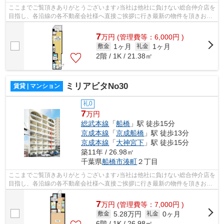
ここまでご覧頂きありがとうございます♪当社は他社に負けない総合仲介店を
目指し、各沿線の各不動産会社様へ直接ご挨拶に行き最新の物件を頂きお客
様へ提供しております！最新の情報は...
7
万
円
(管理費等：6,000円 )
1ヶ月
1ヶ月
敷金
礼金
2階 / 1K / 21.38㎡
ミリアビタNo30
賃貸 | マンション
礼0
7
万円
総武本線
「
船橋
」駅 徒歩15分
京成本線
「
京成船橋
」駅 徒歩13分
京成本線
「
大神宮下
」駅 徒歩15分
築11年 / 26.98㎡
千葉県
船橋市
湊町
２丁目
ここまでご覧頂きありがとうございます♪当社は他社に負けない総合仲介店を
目指し、各沿線の各不動産会社様へ直接ご挨拶に行き最新の物件を頂きお客
様へ提供しております！最新の情報は...
7
万
円
(管理費等：7,000円 )
5.28万円
0ヶ月
敷金
礼金
6階 / 1K / 26.98㎡