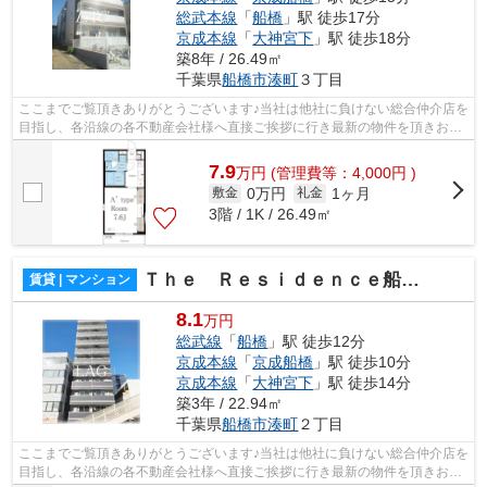
総武本線
「
船橋
」駅 徒歩17分
京成本線
「
大神宮下
」駅 徒歩18分
築8年 / 26.49㎡
千葉県
船橋市
湊町
３丁目
ここまでご覧頂きありがとうございます♪当社は他社に負けない総合仲介店を
目指し、各沿線の各不動産会社様へ直接ご挨拶に行き最新の物件を頂きお客
様へ提供しております！最新の情報は...
7.9
万
円
(管理費等：4,000円 )
0万円
1ヶ月
敷金
礼金
3階 / 1K / 26.49㎡
Ｔｈｅ Ｒｅｓｉｄｅｎｃｅ船橋
賃貸 | マンション
8.1
万円
総武線
「
船橋
」駅 徒歩12分
京成本線
「
京成船橋
」駅 徒歩10分
京成本線
「
大神宮下
」駅 徒歩14分
築3年 / 22.94㎡
千葉県
船橋市
湊町
２丁目
ここまでご覧頂きありがとうございます♪当社は他社に負けない総合仲介店を
目指し、各沿線の各不動産会社様へ直接ご挨拶に行き最新の物件を頂きお客