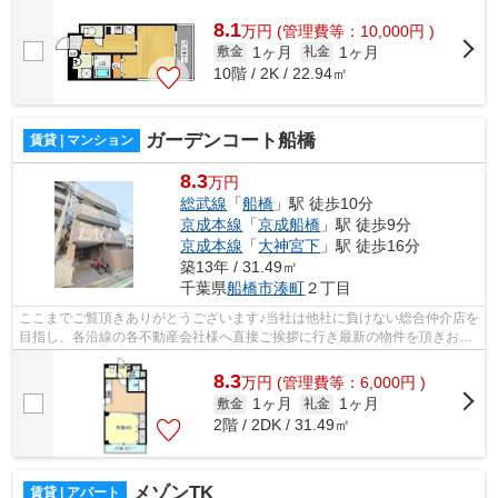
様へ提供しております！最新の情報は...
8.1
万
円
(管理費等：10,000円 )
1ヶ月
1ヶ月
敷金
礼金
10階 / 2K / 22.94㎡
ガーデンコート船橋
賃貸 | マンション
8.3
万円
総武線
「
船橋
」駅 徒歩10分
京成本線
「
京成船橋
」駅 徒歩9分
京成本線
「
大神宮下
」駅 徒歩16分
築13年 / 31.49㎡
千葉県
船橋市
湊町
２丁目
ここまでご覧頂きありがとうございます♪当社は他社に負けない総合仲介店を
目指し、各沿線の各不動産会社様へ直接ご挨拶に行き最新の物件を頂きお客
様へ提供しております！最新の情報は...
8.3
万
円
(管理費等：6,000円 )
1ヶ月
1ヶ月
敷金
礼金
2階 / 2DK / 31.49㎡
メゾンTK
賃貸 | アパート