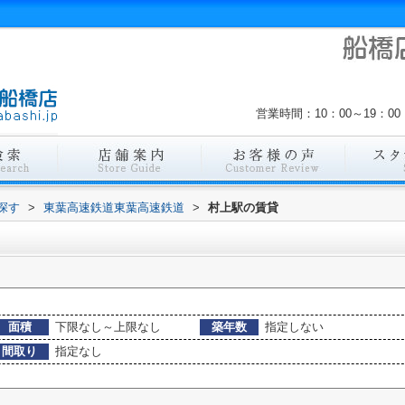
営業時間：10：00～19：
探す
>
東葉高速鉄道東葉高速鉄道
>
村上駅の賃貸
面積
下限なし～上限なし
築年数
指定しない
間取り
指定なし