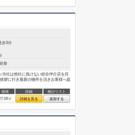
徒歩3分
分
鉄骨
♪当社は他社に負けない総合仲介店を目
挨拶に行き最新の物件を頂きお客様へ提
面積
詳細
検討リスト
27.08㎡
詳細を見る
追加する