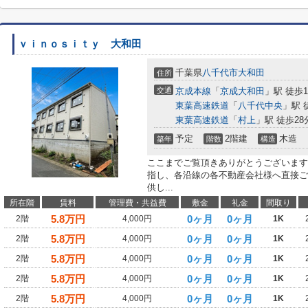
ｖｉｎｏｓｉｔｙ 大和田
千葉県
八千代市
大和田
住所
交通
京成本線
「
京成大和田
」駅 徒歩1
東葉高速鉄道
「
八千代中央
」駅 
東葉高速鉄道
「
村上
」駅 徒歩28
予定
2階建
木造
築年
階数
構造
ここまでご覧頂きありがとうございます
指し、各沿線の各不動産会社様へ直接ご
供し...
所在階
賃料
管理費・共益費
敷金
礼金
間取り
5.8
万円
0ヶ月
0ヶ月
2階
4,000円
1K
5.8
万円
0ヶ月
0ヶ月
2階
4,000円
1K
5.8
万円
0ヶ月
0ヶ月
2階
4,000円
1K
5.8
万円
0ヶ月
0ヶ月
2階
4,000円
1K
5.8
万円
0ヶ月
0ヶ月
2階
4,000円
1K