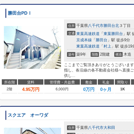
勝田台PDⅠ
千葉県
八千代市
勝田台北
３丁目
住所
交通
東葉高速鉄道
「
東葉勝田台
」駅 
京成本線
「
勝田台
」駅 徒歩9分
東葉高速鉄道
「
村上
」駅 徒歩19
築9年
2階建
木造
築年
階数
構造
ここまでご覧頂きありがとうございます
指し、各沿線の各不動産会社様へ直接ご
供し...
所在階
賃料
管理費・共益費
敷金
礼金
間取り
4.95
万円
0万円
0ヶ月
2階
6,000円
1K
スクエア オーワダ
千葉県
八千代市
大和田
住所