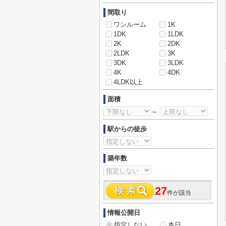
間取り
ワンルーム
1K
1DK
1LDK
2K
2DK
2LDK
3K
3DK
3LDK
4K
4DK
4LDK以上
面積
～
駅からの徒歩
築年数
27
件が該当
情報公開日
指定しない
本日