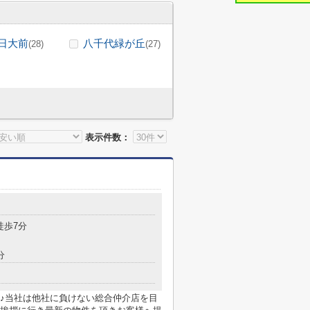
日大前
八千代緑が丘
(28)
(27)
表示件数：
徒歩7分
分
♪当社は他社に負けない総合仲介店を目