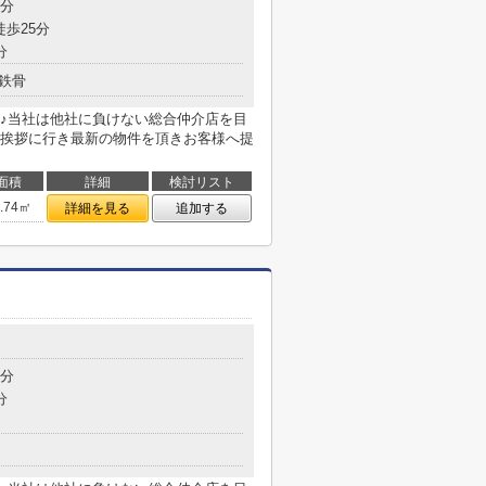
3分
徒歩25分
分
鉄骨
♪当社は他社に負けない総合仲介店を目
挨拶に行き最新の物件を頂きお客様へ提
面積
詳細
検討リスト
8.74㎡
詳細を見る
追加する
4分
分