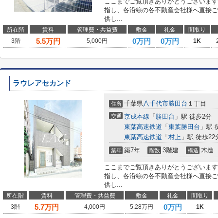
ここまでご覧頂きありがとうございます
指し、各沿線の各不動産会社様へ直接ご
供し...
所在階
賃料
管理費・共益費
敷金
礼金
間取り
5.5
万円
0万円
0万円
3階
5,000円
1K
ラウレアセカンド
千葉県
八千代市
勝田台
１丁目
住所
交通
京成本線
「
勝田台
」駅 徒歩2分
東葉高速鉄道
「
東葉勝田台
」駅 
東葉高速鉄道
「
村上
」駅 徒歩22
築7年
3階建
木造
築年
階数
構造
ここまでご覧頂きありがとうございます
指し、各沿線の各不動産会社様へ直接ご
供し...
所在階
賃料
管理費・共益費
敷金
礼金
間取り
5.7
万円
0万円
3階
4,000円
5.28万円
1K