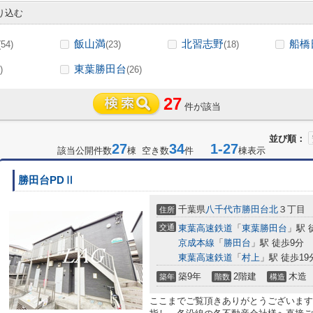
り込む
飯山満
北習志野
船橋
(54)
(23)
(18)
東葉勝田台
)
(26)
27
件が該当
並び順：
27
34
1-27
該当公開件数
棟 空き数
件
棟表示
勝田台PDⅡ
千葉県
八千代市
勝田台北
３丁目
住所
交通
東葉高速鉄道
「
東葉勝田台
」駅 
京成本線
「
勝田台
」駅 徒歩9分
東葉高速鉄道
「
村上
」駅 徒歩19
築9年
2階建
木造
築年
階数
構造
ここまでご覧頂きありがとうございます