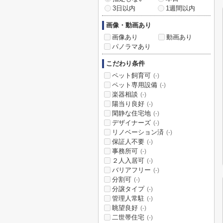
3日以内
1週間以内
画像・動画あり
画像あり
動画あり
パノラマあり
こだわり条件
ペット飼育可
(-)
ペット専用設備
(-)
楽器相談
(-)
陽当り良好
(-)
閑静な住宅地
(-)
デザイナーズ
(-)
リノベーション済
(-)
保証人不要
(-)
事務所可
(-)
２人入居可
(-)
バリアフリー
(-)
分割可
(-)
分譲タイプ
(-)
管理人常駐
(-)
眺望良好
(-)
二世帯住宅
(-)