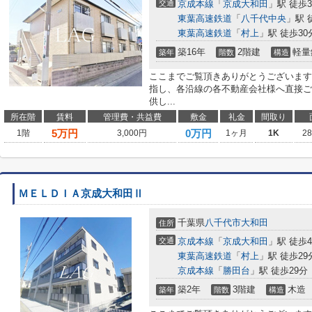
交通
京成本線
「
京成大和田
」駅 徒歩
東葉高速鉄道
「
八千代中央
」駅 
東葉高速鉄道
「
村上
」駅 徒歩30
築16年
2階建
軽量
築年
階数
構造
ここまでご覧頂きありがとうございます
指し、各沿線の各不動産会社様へ直接ご
供し...
所在階
賃料
管理費・共益費
敷金
礼金
間取り
5
万円
0万円
1階
3,000円
1ヶ月
1K
2
ＭＥＬＤＩＡ京成大和田Ⅱ
千葉県
八千代市
大和田
住所
交通
京成本線
「
京成大和田
」駅 徒歩
東葉高速鉄道
「
村上
」駅 徒歩29
京成本線
「
勝田台
」駅 徒歩29分
築2年
3階建
木造
築年
階数
構造