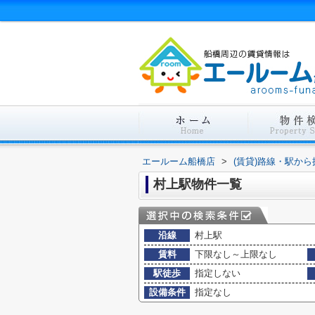
エールーム船橋店
>
(賃貸)路線・駅から
村上駅物件一覧
沿線
村上駅
賃料
下限なし～上限なし
駅徒歩
指定しない
設備条件
指定なし