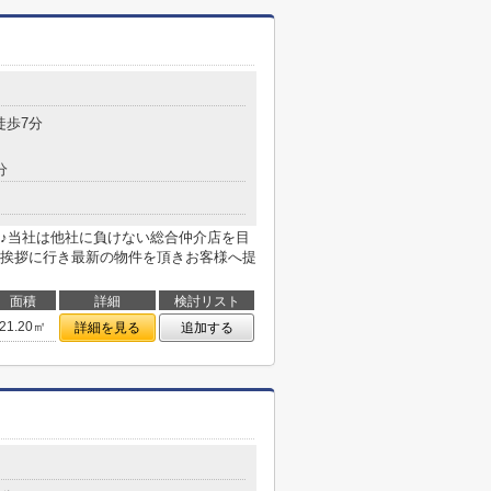
徒歩7分
分
♪当社は他社に負けない総合仲介店を目
挨拶に行き最新の物件を頂きお客様へ提
面積
詳細
検討リスト
21.20㎡
詳細を見る
追加する