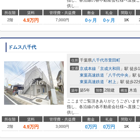
指し、各沿線の各不動産会社様へ直接ご
供し...
所在階
賃料
管理費・共益費
敷金
礼金
間取り
4.9
万円
0ヶ月
0ヶ月
2階
7,000円
1K
ドムス八千代
千葉県
八千代市
萱田町
住所
交通
京成本線
「
京成大和田
」駅 徒歩1
東葉高速鉄道
「
八千代中央
」駅 
東葉高速鉄道
「
村上
」駅 徒歩22
築5年
2階建
木造
築年
階数
構造
ここまでご覧頂きありがとうございます
指し、各沿線の各不動産会社様へ直接ご
供し...
所在階
賃料
管理費・共益費
敷金
礼金
間取り
4.9
万円
0万円
0万円
2階
3,000円
1K