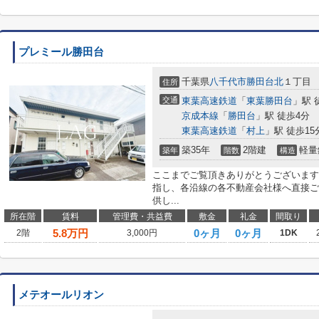
プレミール勝田台
千葉県
八千代市
勝田台北
１丁目
住所
交通
東葉高速鉄道
「
東葉勝田台
」駅 
京成本線
「
勝田台
」駅 徒歩4分
東葉高速鉄道
「
村上
」駅 徒歩15
築35年
2階建
軽量
築年
階数
構造
ここまでご覧頂きありがとうございます
指し、各沿線の各不動産会社様へ直接ご
供し...
所在階
賃料
管理費・共益費
敷金
礼金
間取り
5.8
万円
0ヶ月
0ヶ月
2階
3,000円
1DK
メテオールリオン