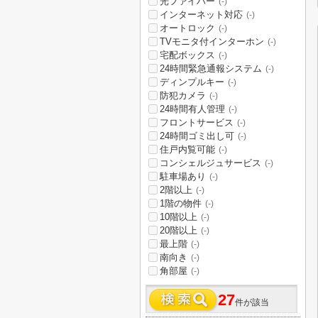
光ファイバー
(-)
インターネット対応
(-)
オートロック
(-)
TVモニタ付インターホン
(-)
宅配ボックス
(-)
24時間緊急通報システム
(-)
ディンプルキー
(-)
防犯カメラ
(-)
24時間有人管理
(-)
フロントサービス
(-)
24時間ゴミ出し可
(-)
住戸内覧可能
(-)
コンシェルジュサービス
(-)
駐車場あり
(-)
2階以上
(-)
1階の物件
(-)
10階以上
(-)
20階以上
(-)
最上階
(-)
南向き
(-)
角部屋
(-)
27
件が該当