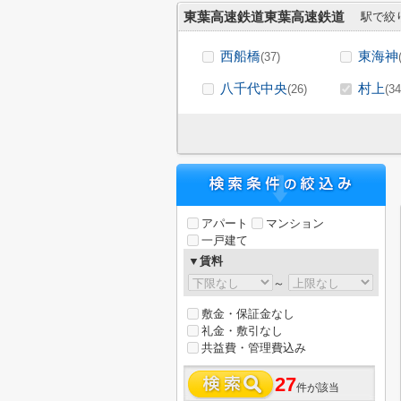
東葉高速鉄道東葉高速鉄道
駅で絞
西船橋
東海神
(37)
八千代中央
村上
(26)
(34
アパート
マンション
一戸建て
▼賃料
～
敷金・保証金なし
礼金・敷引なし
共益費・管理費込み
27
件が該当