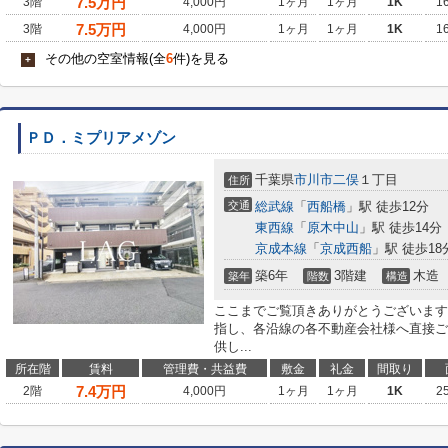
7.5
万円
3階
4,000円
1ヶ月
1ヶ月
1K
1
7.5
万円
3階
4,000円
1ヶ月
1ヶ月
1K
1
その他の空室情報(全
6
件)を見る
+
ＰＤ．ミプリアメゾン
千葉県
市川市
二俣
１丁目
住所
交通
総武線
「
西船橋
」駅 徒歩12分
東西線
「
原木中山
」駅 徒歩14分
京成本線
「
京成西船
」駅 徒歩18
築6年
3階建
木造
築年
階数
構造
ここまでご覧頂きありがとうございます
指し、各沿線の各不動産会社様へ直接ご
供し...
所在階
賃料
管理費・共益費
敷金
礼金
間取り
7.4
万円
2階
4,000円
1ヶ月
1ヶ月
1K
2