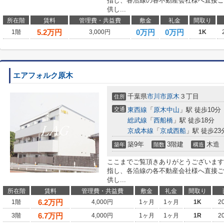
指し、各沿線の各不動産会社様へ直接ご
供し...
所在階
賃料
管理費・共益費
敷金
礼金
間取り
5.2
万円
0万円
0万円
1階
3,000円
1K
エアフォルク原木
千葉県
市川市
原木
３丁目
住所
交通
東西線
「
原木中山
」駅 徒歩10分
総武線
「
西船橋
」駅 徒歩18分
京成本線
「
京成西船
」駅 徒歩23
築9年
3階建
木造
築年
階数
構造
ここまでご覧頂きありがとうございます
指し、各沿線の各不動産会社様へ直接ご
供し...
所在階
賃料
管理費・共益費
敷金
礼金
間取り
6.2
万円
1階
4,000円
1ヶ月
1ヶ月
1K
2
6.7
万円
3階
4,000円
1ヶ月
1ヶ月
1R
2