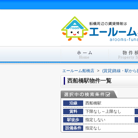
エールーム船橋店
>
(賃貸)路線・駅から
西船橋駅物件一覧
沿線
西船橋駅
賃料
下限なし～上限なし
駅徒歩
指定しない
設備条件
指定なし