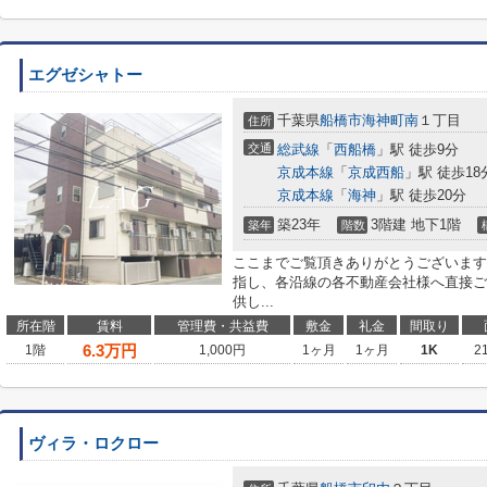
エグゼシャトー
千葉県
船橋市
海神町南
１丁目
住所
交通
総武線
「
西船橋
」駅 徒歩9分
京成本線
「
京成西船
」駅 徒歩18
京成本線
「
海神
」駅 徒歩20分
築23年
3階建 地下1階
築年
階数
ここまでご覧頂きありがとうございます
指し、各沿線の各不動産会社様へ直接ご
供し...
所在階
賃料
管理費・共益費
敷金
礼金
間取り
6.3
万円
1階
1,000円
1ヶ月
1ヶ月
1K
2
ヴィラ・ロクロー