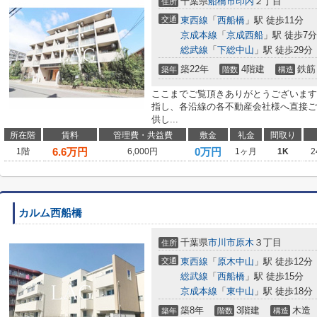
千葉県
船橋市
印内
２丁目
住所
交通
東西線
「
西船橋
」駅 徒歩11分
京成本線
「
京成西船
」駅 徒歩7分
総武線
「
下総中山
」駅 徒歩29分
築22年
4階建
鉄筋
築年
階数
構造
ここまでご覧頂きありがとうございます
指し、各沿線の各不動産会社様へ直接ご
供し...
所在階
賃料
管理費・共益費
敷金
礼金
間取り
6.6
万円
0万円
1階
6,000円
1ヶ月
1K
2
カルム西船橋
千葉県
市川市
原木
３丁目
住所
交通
東西線
「
原木中山
」駅 徒歩12分
総武線
「
西船橋
」駅 徒歩15分
京成本線
「
東中山
」駅 徒歩18分
築8年
3階建
木造
築年
階数
構造