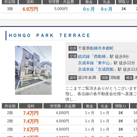
所在階
賃料
管理費・共益費
敷金
礼金
間取り
6.9
万円
0ヶ月
0ヶ月
3階
5,000円
1K
ＨＯＮＧＯ ＰＡＲＫ ＴＥＲＲＡＣＥ
千葉県
船橋市
本郷町
住所
交通
総武線
「
西船橋
」駅 徒歩9分
京成本線
「
東中山
」駅 徒歩12分
京成本線
「
京成西船
」駅 徒歩11
築1年未満
3階建
築年
階数
構造
ここまでご覧頂きありがとうございます
指し、各沿線の各不動産会社様へ直接ご
供し...
所在階
賃料
管理費・共益費
敷金
礼金
間取り
7.4
万円
2階
4,000円
1ヶ月
1ヶ月
1K
1
7.4
万円
2階
4,000円
1ヶ月
1ヶ月
1K
1
7.5
万円
2階
4,000円
1ヶ月
1ヶ月
1K
1