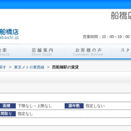
営業時間：10：00～19：
探す
>
東京メトロ東西線
>
西船橋駅の賃貸
面積
下限なし～上限なし
築年数
指定しない
間取り
指定なし