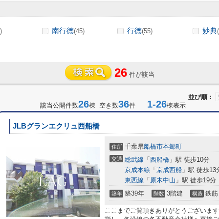
南行徳
行徳
妙典
)
(45)
(55)
26
件が該当
並び順：
26
36
1-26
該当公開件数
棟 空き数
件
棟表示
JLBグランエクリュ西船橋
千葉県
船橋市
本郷町
住所
交通
総武線
「
西船橋
」駅 徒歩10分
京成本線
「
京成西船
」駅 徒歩13
東西線
「
原木中山
」駅 徒歩19分
築39年
3階建
鉄筋
築年
階数
構造
ここまでご覧頂きありがとうございます