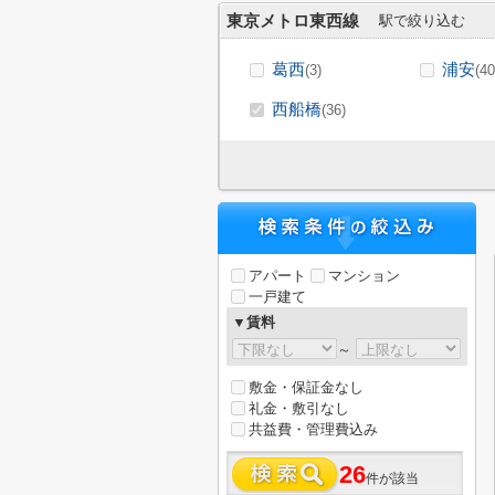
東京メトロ東西線
駅で絞り込む
葛西
浦安
(3)
(40
西船橋
(36)
アパート
マンション
一戸建て
▼賃料
～
敷金・保証金なし
礼金・敷引なし
共益費・管理費込み
26
件が該当