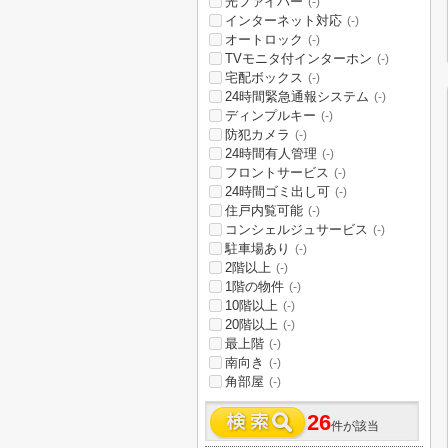
光ファイバー
(-)
インターネット対応
(-)
オートロック
(-)
TVモニタ付インターホン
(-)
宅配ボックス
(-)
24時間緊急通報システム
(-)
ディンプルキー
(-)
防犯カメラ
(-)
24時間有人管理
(-)
フロントサービス
(-)
24時間ゴミ出し可
(-)
住戸内覧可能
(-)
コンシェルジュサービス
(-)
駐車場あり
(-)
2階以上
(-)
1階の物件
(-)
10階以上
(-)
20階以上
(-)
最上階
(-)
南向き
(-)
角部屋
(-)
26
件が該当