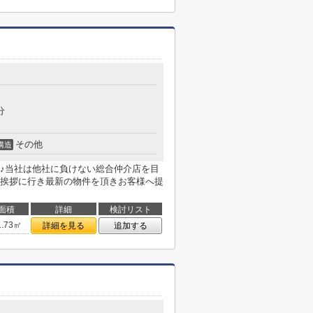
分
その他
構造
♪当社は他社に負けない総合仲介店を目
挨拶に行き最新の物件を頂きお客様へ提
面積
詳細
検討リスト
1.73㎡
詳細を見る
追加する