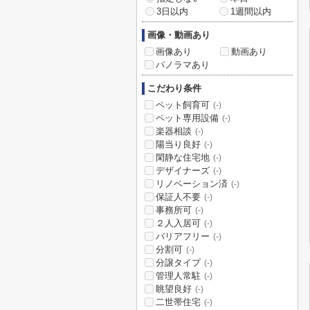
3日以内
1週間以内
画像・動画あり
画像あり
動画あり
パノラマあり
こだわり条件
ペット飼育可
(-)
ペット専用設備
(-)
楽器相談
(-)
陽当り良好
(-)
閑静な住宅地
(-)
デザイナーズ
(-)
リノベーション済
(-)
保証人不要
(-)
事務所可
(-)
２人入居可
(-)
バリアフリー
(-)
分割可
(-)
分譲タイプ
(-)
管理人常駐
(-)
眺望良好
(-)
二世帯住宅
(-)