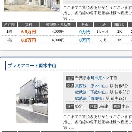
ここまでご覧頂きありがとうございます
指し、各沿線の各不動産会社様へ直接ご
供し...
所在階
賃料
管理費・共益費
敷金
礼金
間取り
6.9
万円
0万円
1階
4,000円
1.5ヶ月
1K
6.9
万円
0万円
2階
4,000円
1ヶ月
1K
プレミアコート原木中山
千葉県
市川市
原木
２丁目
住所
交通
東西線
「
原木中山
」駅 徒歩5分
総武線
「
下総中山
」駅 徒歩23分
総武線
「
西船橋
」駅 徒歩27分
築5年
3階建
木造
築年
階数
構造
ここまでご覧頂きありがとうございます
指し、各沿線の各不動産会社様へ直接ご
供し...