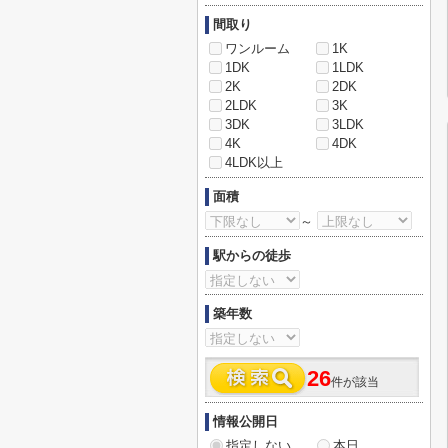
間取り
ワンルーム
1K
1DK
1LDK
2K
2DK
2LDK
3K
3DK
3LDK
4K
4DK
4LDK以上
面積
～
駅からの徒歩
築年数
26
件が該当
情報公開日
指定しない
本日