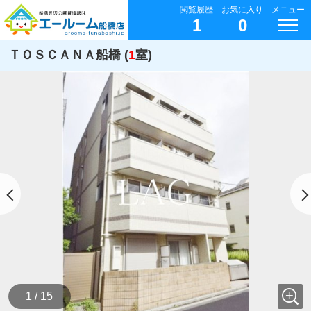
閲覧履歴
お気に入り
メニュー
1
0
ＴＯＳＣＡＮＡ船橋 (
1
室)
1 / 15