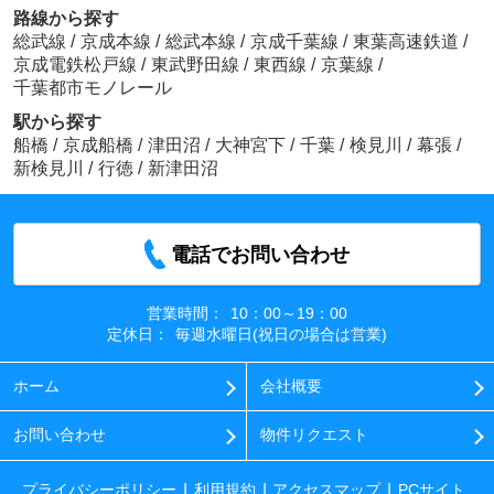
路線から探す
総武線
/
京成本線
/
総武本線
/
京成千葉線
/
東葉高速鉄道
/
京成電鉄松戸線
/
東武野田線
/
東西線
/
京葉線
/
千葉都市モノレール
駅から探す
船橋
/
京成船橋
/
津田沼
/
大神宮下
/
千葉
/
検見川
/
幕張
/
新検見川
/
行徳
/
新津田沼
電話でお問い合わせ
営業時間：
10：00～19：00
定休日：
毎週水曜日(祝日の場合は営業)
ホーム
会社概要
お問い合わせ
物件リクエスト
プライバシーポリシー
利用規約
アクセスマップ
PCサイト