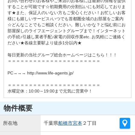
お問い合わせのお客様やご来店のお客様には最新の情報を提供
することが可能です☆初期費用の分割払いにも対応しておりま
す★また、保証人のいない方もご安心ください！お忙しいお客
様にも嬉しいサービス♪いつでも首都圏全域のお部屋をご案内
☆どんなことでもご相談ください。難しいかな？と悩む前にお
部屋探しのライフエージェントグループまで！インターネット
の手続♪引越し業者手配♪家電の回収作業etc..お気軽にご連絡く
ださい★各線主要駅より徒歩1分以内★
毎日更新の当社グループ総合ホームページはこちら！！！
＝＝＝＝＝＝＝＝＝＝＝＝＝＝＝＝＝＝＝＝＝＝
PC→→→ http://www.life-agents.jp/
＝＝＝＝＝＝＝＝＝＝＝＝＝＝＝＝＝＝＝＝＝＝
水曜定休：10:00～19:00まで元気に営業中！
物件概要
所在地
千葉県
船橋市
宮本
２丁目