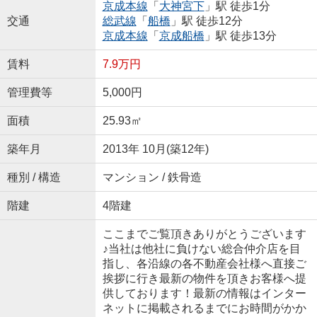
京成本線
「
大神宮下
」駅 徒歩1分
交通
総武線
「
船橋
」駅 徒歩12分
京成本線
「
京成船橋
」駅 徒歩13分
賃料
7.9万円
管理費等
5,000円
面積
25.93㎡
築年月
2013年 10月(築12年)
種別 / 構造
マンション / 鉄骨造
階建
4階建
ここまでご覧頂きありがとうございます
♪当社は他社に負けない総合仲介店を目
指し、各沿線の各不動産会社様へ直接ご
挨拶に行き最新の物件を頂きお客様へ提
供しております！最新の情報はインター
ネットに掲載されるまでにお時間がかか