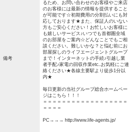
るため、お問い合わせのお客様やご来店
のお客様には最新の情報を提供すること
が可能です☆初期費用の分割払いにも対
応しております★また、保証人のいない
方もご安心ください！お忙しいお客様に
も嬉しいサービス♪いつでも首都圏全域
のお部屋をご案内☆どんなことでもご相
談ください。難しいかな？と悩む前にお
部屋探しのライフエージェントグループ
備考
まで！インターネットの手続♪引越し業
者手配♪家電の回収作業etc..お気軽にご連
絡ください★各線主要駅より徒歩1分以
内★
毎日更新の当社グループ総合ホームペー
ジはこちら！！！
＝＝＝＝＝＝＝＝＝＝＝＝＝＝＝＝＝＝
＝＝＝＝
PC→→→ http://www.life-agents.jp/