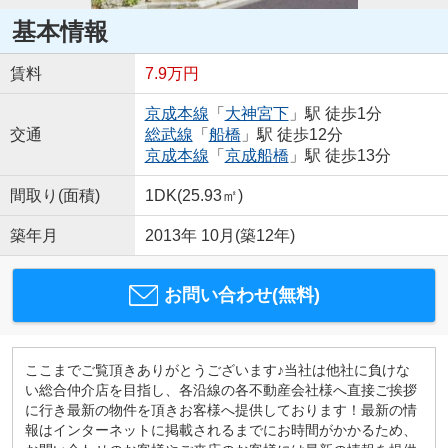
基本情報
賃料
7.9万円
京成本線
「
大神宮下
」駅 徒歩1分
交通
総武線
「
船橋
」駅 徒歩12分
京成本線
「
京成船橋
」駅 徒歩13分
間取り(面積)
1DK(25.93㎡)
築年月
2013年 10月(築12年)
お問い合わせ(無料)
ここまでご覧頂きありがとうございます♪当社は他社に負けな
い総合仲介店を目指し、各沿線の各不動産会社様へ直接ご挨拶
に行き最新の物件を頂きお客様へ提供しております！最新の情
報はインターネットに掲載されるまでにお時間がかかるため、