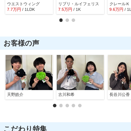
ウエストウィング
リブリ・ルイフェリス
クレールＫ
7.7
万
円
/ 1LDK
7.5
万
円
/ 1K
9.6
万
円
/ 1
お客様の声
天野皓介
古川和希
長谷川公香
こだわり特集