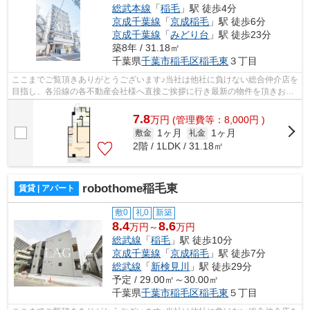
総武本線
「
稲毛
」駅 徒歩4分
京成千葉線
「
京成稲毛
」駅 徒歩6分
京成千葉線
「
みどり台
」駅 徒歩23分
築8年 / 31.18㎡
千葉県
千葉市稲毛区
稲毛東
３丁目
ここまでご覧頂きありがとうございます♪当社は他社に負けない総合仲介店を
目指し、各沿線の各不動産会社様へ直接ご挨拶に行き最新の物件を頂きお客
様へ提供しております！最新の情報は...
7.8
万
円
(管理費等：8,000円 )
1ヶ月
1ヶ月
敷金
礼金
2階 / 1LDK / 31.18㎡
robothome稲毛東
賃貸 | アパート
敷0
礼0
新築
8.4
8.6
万円～
万円
総武線
「
稲毛
」駅 徒歩10分
京成千葉線
「
京成稲毛
」駅 徒歩7分
総武線
「
新検見川
」駅 徒歩29分
予定 / 29.00㎡～30.00㎡
千葉県
千葉市稲毛区
稲毛東
５丁目