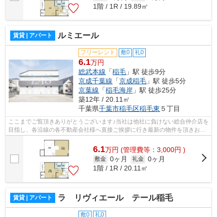
1階 / 1R / 19.89㎡
ルミエール
賃貸 | アパート
フリーレント
敷0
礼0
6.1
万円
総武本線
「
稲毛
」駅 徒歩9分
京成千葉線
「
京成稲毛
」駅 徒歩5分
京葉線
「
稲毛海岸
」駅 徒歩25分
築12年 / 20.11㎡
千葉県
千葉市稲毛区
稲毛東
５丁目
ここまでご覧頂きありがとうございます♪当社は他社に負けない総合仲介店を
目指し、各沿線の各不動産会社様へ直接ご挨拶に行き最新の物件を頂きお客
様へ提供しております！最新の情報は...
6.1
万
円
(管理費等：3,000円 )
0ヶ月
0ヶ月
敷金
礼金
1階 / 1R / 20.11㎡
ラ リヴィエール テール稲毛
賃貸 | アパート
敷0
礼0