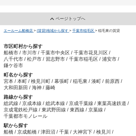
ページトップへ
エールーム船橋店
>
(賃貸)地域から探す
>
千葉市稲毛区
>
稲毛東の賃貸
市区町村から探す
船橋市
/
市川市
/
千葉市中央区
/
千葉市花見川区
/
八千代市
/
松戸市
/
習志野市
/
千葉市稲毛区
/
浦安市
/
鎌ケ谷市
町名から探す
宮本
/
本町
/
検見川町
/
幕張町
/
稲毛東
/
湊町
/
前原西
/
大和田新田
/
海神
/
藤崎
路線から探す
総武線
/
京成本線
/
総武本線
/
京成千葉線
/
東葉高速鉄道
/
京成電鉄松戸線
/
東武野田線
/
東西線
/
京葉線
/
千葉都市モノレール
駅から探す
船橋
/
京成船橋
/
津田沼
/
千葉
/
大神宮下
/
検見川
/