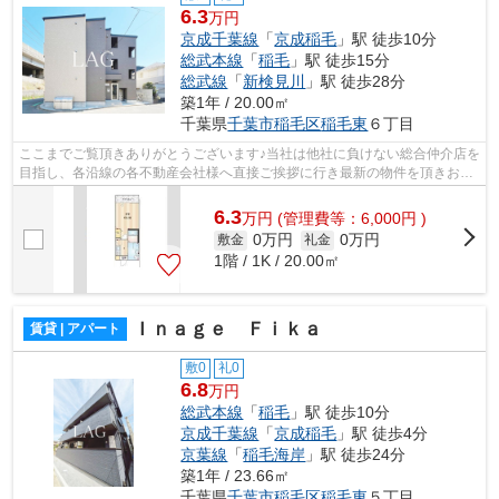
6.3
万円
京成千葉線
「
京成稲毛
」駅 徒歩10分
総武本線
「
稲毛
」駅 徒歩15分
総武線
「
新検見川
」駅 徒歩28分
築1年 / 20.00㎡
千葉県
千葉市稲毛区
稲毛東
６丁目
ここまでご覧頂きありがとうございます♪当社は他社に負けない総合仲介店を
目指し、各沿線の各不動産会社様へ直接ご挨拶に行き最新の物件を頂きお客
様へ提供しております！最新の情報は...
6.3
万
円
(管理費等：6,000円 )
0万円
0万円
敷金
礼金
1階 / 1K / 20.00㎡
Ｉｎａｇｅ Ｆｉｋａ
賃貸 | アパート
敷0
礼0
6.8
万円
総武本線
「
稲毛
」駅 徒歩10分
京成千葉線
「
京成稲毛
」駅 徒歩4分
京葉線
「
稲毛海岸
」駅 徒歩24分
築1年 / 23.66㎡
千葉県
千葉市稲毛区
稲毛東
５丁目