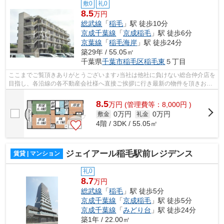
敷0
礼0
8.5
万円
総武線
「
稲毛
」駅 徒歩10分
京成千葉線
「
京成稲毛
」駅 徒歩6分
京葉線
「
稲毛海岸
」駅 徒歩24分
築29年 / 55.05㎡
千葉県
千葉市稲毛区
稲毛東
５丁目
ここまでご覧頂きありがとうございます♪当社は他社に負けない総合仲介店を
目指し、各沿線の各不動産会社様へ直接ご挨拶に行き最新の物件を頂きお客
様へ提供しております！最新の情報は...
8.5
万
円
(管理費等：8,000円 )
0万円
0万円
敷金
礼金
4階 / 3DK / 55.05㎡
ジェイアール稲毛駅前レジデンス
賃貸 | マンション
礼0
8.7
万円
総武線
「
稲毛
」駅 徒歩5分
京成千葉線
「
京成稲毛
」駅 徒歩5分
京成千葉線
「
みどり台
」駅 徒歩24分
築1年 / 22.00㎡