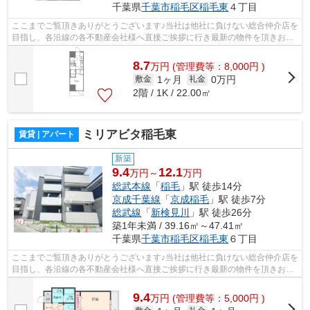
千葉県
千葉市稲毛区
稲毛東
４丁目
ここまでご覧頂きありがとうございます♪当社は他社に負けない総合仲介店を
目指し、各沿線の各不動産会社様へ直接ご挨拶に行き最新の物件を頂きお客
様へ提供しております！最新の情報は...
8.7
万
円
(管理費等：8,000円 )
1ヶ月
0万円
敷金
礼金
2階 / 1K / 22.00㎡
ミリアビタ稲毛東
賃貸 | アパート
新築
9.4
12.1
万円～
万円
総武本線
「
稲毛
」駅 徒歩14分
京成千葉線
「
京成稲毛
」駅 徒歩7分
総武線
「
新検見川
」駅 徒歩26分
築1年未満 / 39.16㎡～47.41㎡
千葉県
千葉市稲毛区
稲毛東
６丁目
ここまでご覧頂きありがとうございます♪当社は他社に負けない総合仲介店を
目指し、各沿線の各不動産会社様へ直接ご挨拶に行き最新の物件を頂きお客
様へ提供しております！最新の情報は...
9.4
万
円
(管理費等：5,000円 )