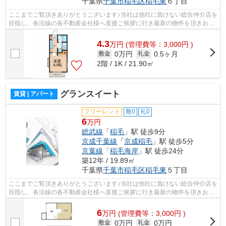
千葉県
千葉市稲毛区
稲毛東
６丁目
ここまでご覧頂きありがとうございます♪当社は他社に負けない総合仲介店を
目指し、各沿線の各不動産会社様へ直接ご挨拶に行き最新の物件を頂きお客
様へ提供しております！最新の情報は...
4.3
万
円
(管理費等：3,000円 )
0万円
0.5ヶ月
敷金
礼金
2階 / 1K / 21.90㎡
グランスイート
賃貸 | アパート
フリーレント
敷0
礼0
6
万円
総武線
「
稲毛
」駅 徒歩9分
京成千葉線
「
京成稲毛
」駅 徒歩5分
京葉線
「
稲毛海岸
」駅 徒歩24分
築12年 / 19.89㎡
千葉県
千葉市稲毛区
稲毛東
５丁目
ここまでご覧頂きありがとうございます♪当社は他社に負けない総合仲介店を
目指し、各沿線の各不動産会社様へ直接ご挨拶に行き最新の物件を頂きお客
様へ提供しております！最新の情報は...
6
万
円
(管理費等：3,000円 )
0万円
0万円
敷金
礼金