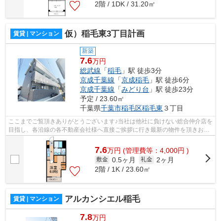
2階 / 1DK / 31.20㎡
仮）稲毛東3丁目計画
賃貸 | マンション
新築
7.6
万円
総武線
「
稲毛
」駅 徒歩3分
京成千葉線
「
京成稲毛
」駅 徒歩6分
京成千葉線
「
みどり台
」駅 徒歩23分
予定 / 23.60㎡
千葉県
千葉市稲毛区
稲毛東
３丁目
ここまでご覧頂きありがとうございます♪当社は他社に負けない総合仲介店を
目指し、各沿線の各不動産会社様へ直接ご挨拶に行き最新の物件を頂きお客
様へ提供しております！最新の情報は...
7.6
万
円
(管理費等：4,000円 )
0.5ヶ月
2ヶ月
敷金
礼金
2階 / 1K / 23.60㎡
アルカンシエル稲毛
賃貸 | マンション
7.8
万円