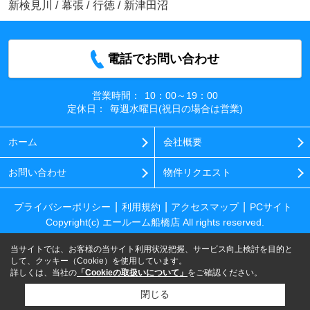
新検見川
/
幕張
/
行徳
/
新津田沼
電話でお問い合わせ
営業時間：
10：00～19：00
定休日：
毎週水曜日(祝日の場合は営業)
ホーム
会社概要
お問い合わせ
物件リクエスト
プライバシーポリシー
利用規約
アクセスマップ
PCサイト
Copyright(c) エールーム船橋店 All rights reserved.
当サイトでは、お客様の当サイト利用状況把握、サービス向上検討を目的と
して、クッキー（Cookie）を使用しています。
詳しくは、当社の
「Cookieの取扱いについて」
をご確認ください。
閉じる