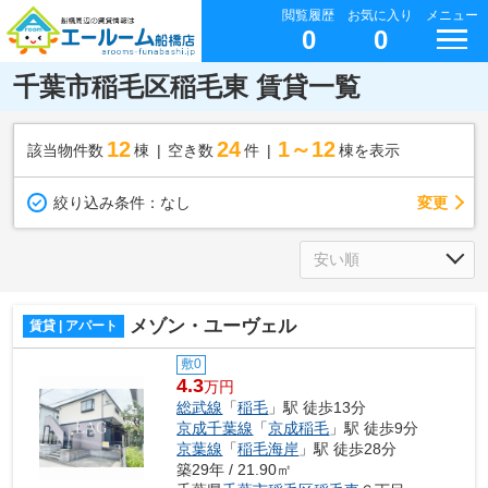
閲覧履歴
お気に入り
メニュー
0
0
千葉市稲毛区稲毛東 賃貸一覧
12
24
1～12
該当物件数
棟
空き数
件
棟を表示
変更
絞り込み条件：
なし
メゾン・ユーヴェル
賃貸 | アパート
敷0
4.3
万円
総武線
「
稲毛
」駅 徒歩13分
京成千葉線
「
京成稲毛
」駅 徒歩9分
京葉線
「
稲毛海岸
」駅 徒歩28分
築29年 / 21.90㎡