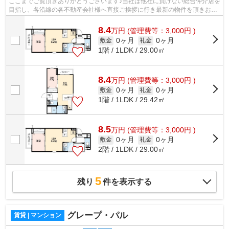
ここまでご覧頂きありがとうございます♪当社は他社に負けない総合仲介店を
目指し、各沿線の各不動産会社様へ直接ご挨拶に行き最新の物件を頂きお客
様へ提供しております！最新の情報は...
8.4
万
円
(管理費等：3,000円 )
0ヶ月
0ヶ月
敷金
礼金
1階 / 1LDK / 29.00㎡
8.4
万
円
(管理費等：3,000円 )
0ヶ月
0ヶ月
敷金
礼金
1階 / 1LDK / 29.42㎡
8.5
万
円
(管理費等：3,000円 )
0ヶ月
0ヶ月
敷金
礼金
2階 / 1LDK / 29.00㎡
5
残り
件を表示する
グレープ・パル
賃貸 | マンション