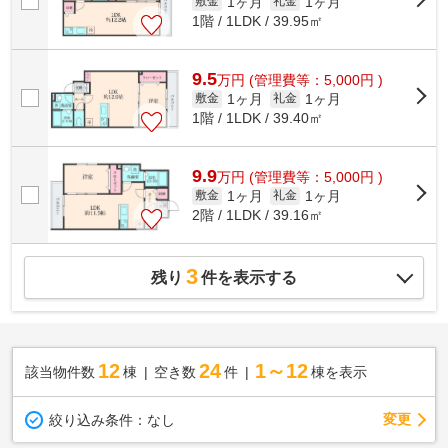
1ヶ月
1ヶ月
敷金
礼金
1階 / 1LDK / 39.95㎡
9.5
万
円
(管理費等：5,000円 )
1ヶ月
1ヶ月
敷金
礼金
1階 / 1LDK / 39.40㎡
9.9
万
円
(管理費等：5,000円 )
1ヶ月
1ヶ月
敷金
礼金
2階 / 1LDK / 39.16㎡
3
残り
件を表示する
12
24
1～12
該当物件数
棟
空き数
件
棟を表示
変更
絞り込み条件：
なし