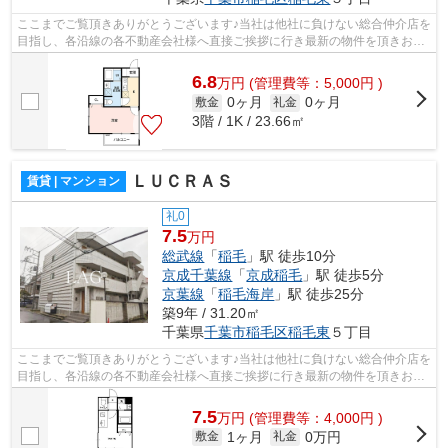
ここまでご覧頂きありがとうございます♪当社は他社に負けない総合仲介店を
目指し、各沿線の各不動産会社様へ直接ご挨拶に行き最新の物件を頂きお客
様へ提供しております！最新の情報は...
6.8
万
円
(管理費等：5,000円 )
0ヶ月
0ヶ月
敷金
礼金
3階 / 1K / 23.66㎡
ＬＵＣＲＡＳ
賃貸 | マンション
礼0
7.5
万円
総武線
「
稲毛
」駅 徒歩10分
京成千葉線
「
京成稲毛
」駅 徒歩5分
京葉線
「
稲毛海岸
」駅 徒歩25分
築9年 / 31.20㎡
千葉県
千葉市稲毛区
稲毛東
５丁目
ここまでご覧頂きありがとうございます♪当社は他社に負けない総合仲介店を
目指し、各沿線の各不動産会社様へ直接ご挨拶に行き最新の物件を頂きお客
様へ提供しております！最新の情報は...
7.5
万
円
(管理費等：4,000円 )
1ヶ月
0万円
敷金
礼金