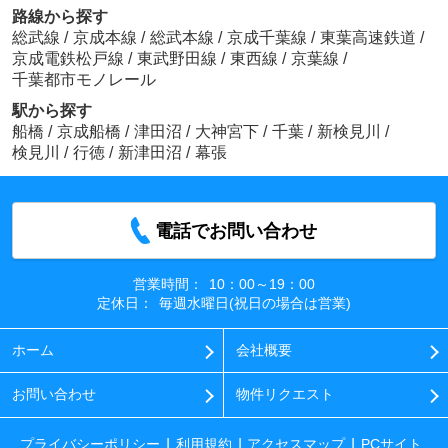
路線から探す
総武線
/
京成本線
/
総武本線
/
京成千葉線
/
東葉高速鉄道
/
京成電鉄松戸線
/
東武野田線
/
東西線
/
京葉線
/
千葉都市モノレール
駅から探す
船橋
/
京成船橋
/
津田沼
/
大神宮下
/
千葉
/
新検見川
/
検見川
/
行徳
/
新津田沼
/
幕張
電話でお問い合わせ
営業時間：
10：00～19：00
定休日：
毎週水曜日(祝日の場合は営業)
ホーム
会社概要
お問い合わせ
物件リクエスト
プライバシーポリシー
利用規約
アクセスマップ
PCサイト