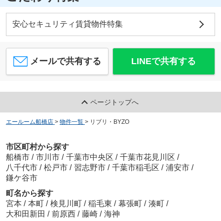
安心セキュリティ賃貸物件特集
メールで共有する
LINEで共有する
ページトップへ
エールーム船橋店
>
物件一覧
>
リブリ・BYZO
市区町村から探す
船橋市
/
市川市
/
千葉市中央区
/
千葉市花見川区
/
八千代市
/
松戸市
/
習志野市
/
千葉市稲毛区
/
浦安市
/
鎌ケ谷市
町名から探す
宮本
/
本町
/
検見川町
/
稲毛東
/
幕張町
/
湊町
/
大和田新田
/
前原西
/
藤崎
/
海神