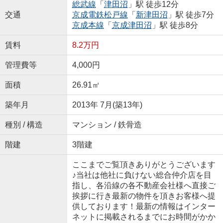
総武線
「
津田沼
」駅 徒歩12分
交通
京成電鉄松戸線
「
新津田沼
」駅 徒歩7分
京成本線
「
京成津田沼
」駅 徒歩8分
賃料
8.2万円
管理費等
4,000円
面積
26.91㎡
築年月
2013年 7月(築13年)
種別 / 構造
マンション / 鉄骨造
階建
3階建
ここまでご覧頂きありがとうございます
♪当社は他社に負けない総合仲介店を目
指し、各沿線の各不動産会社様へ直接ご
挨拶に行き最新の物件を頂きお客様へ提
供しております！最新の情報はインター
ネットに掲載されるまでにお時間がかか