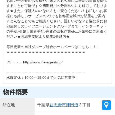
お問い合わせのお客様やご来店のお客様には最新の情報を提供
することが可能です☆初期費用の分割払いにも対応しておりま
す★また、保証人のいない方もご安心ください！お忙しいお客
様にも嬉しいサービス♪いつでも首都圏全域のお部屋をご案内
☆どんなことでもご相談ください。難しいかな？と悩む前にお
部屋探しのライフエージェントグループまで！インターネット
の手続♪引越し業者手配♪家電の回収作業etc..お気軽にご連絡く
ださい★各線主要駅より徒歩1分以内★
毎日更新の当社グループ総合ホームページはこちら！！！
＝＝＝＝＝＝＝＝＝＝＝＝＝＝＝＝＝＝＝＝＝＝
PC→→→ http://www.life-agents.jp/
＝＝＝＝＝＝＝＝＝＝＝＝＝＝＝＝＝＝＝＝＝＝
水曜定休：10:00～19:00まで元気に営業中！
物件概要
所在地
千葉県
習志野市
津田沼
３丁目