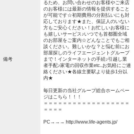
るため、お問い合わせのお客様やご来店
のお客様には最新の情報を提供すること
が可能です☆初期費用の分割払いにも対
応しております★また、保証人のいない
方もご安心ください！お忙しいお客様に
も嬉しいサービス♪いつでも首都圏全域
のお部屋をご案内☆どんなことでもご相
談ください。難しいかな？と悩む前にお
部屋探しのライフエージェントグループ
備考
まで！インターネットの手続♪引越し業
者手配♪家電の回収作業etc..お気軽にご連
絡ください★各線主要駅より徒歩1分以
内★
毎日更新の当社グループ総合ホームペー
ジはこちら！！！
＝＝＝＝＝＝＝＝＝＝＝＝＝＝＝＝＝＝
＝＝＝＝
PC→→→ http://www.life-agents.jp/