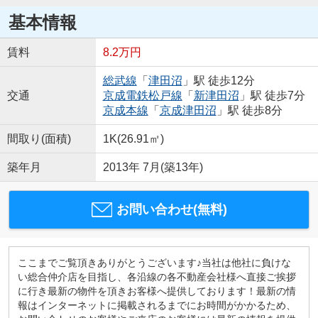
基本情報
賃料
8.2万円
総武線
「
津田沼
」駅 徒歩12分
交通
京成電鉄松戸線
「
新津田沼
」駅 徒歩7分
京成本線
「
京成津田沼
」駅 徒歩8分
間取り(面積)
1K(26.91㎡)
築年月
2013年 7月(築13年)
お問い合わせ(無料)
ここまでご覧頂きありがとうございます♪当社は他社に負けな
い総合仲介店を目指し、各沿線の各不動産会社様へ直接ご挨拶
に行き最新の物件を頂きお客様へ提供しております！最新の情
報はインターネットに掲載されるまでにお時間がかかるため、