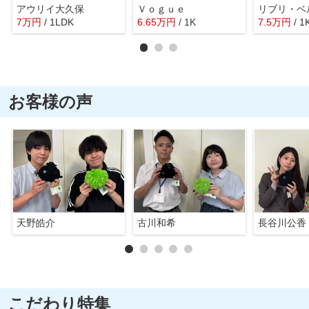
アウリイ大久保
Ｖｏｇｕｅ
7
万
円
/ 1LDK
6.65
万
円
/ 1K
7.5
万
円
/ 1
お客様の声
天野皓介
古川和希
長谷川公香
こだわり特集