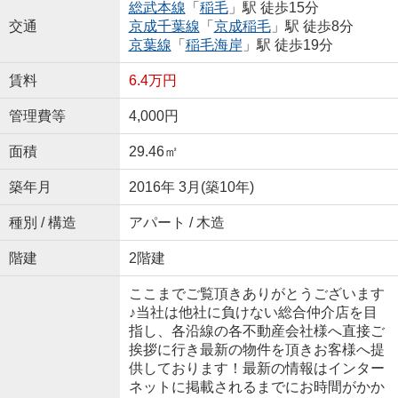
総武本線
「
稲毛
」駅 徒歩15分
交通
京成千葉線
「
京成稲毛
」駅 徒歩8分
京葉線
「
稲毛海岸
」駅 徒歩19分
賃料
6.4万円
管理費等
4,000円
面積
29.46㎡
築年月
2016年 3月(築10年)
種別 / 構造
アパート / 木造
階建
2階建
ここまでご覧頂きありがとうございます
♪当社は他社に負けない総合仲介店を目
指し、各沿線の各不動産会社様へ直接ご
挨拶に行き最新の物件を頂きお客様へ提
供しております！最新の情報はインター
ネットに掲載されるまでにお時間がかか