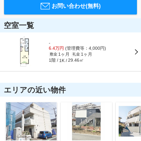
お問い合わせ(無料)
空室一覧
-
6.4万円
(管理費等：4,000円)
1ヶ月
1ヶ月
敷金
礼金
1階
29.46㎡
1K
エリアの近い物件