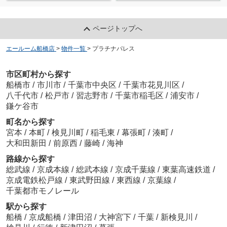
ページトップへ
エールーム船橋店
>
物件一覧
>
プラチナパレス
市区町村から探す
船橋市
/
市川市
/
千葉市中央区
/
千葉市花見川区
/
八千代市
/
松戸市
/
習志野市
/
千葉市稲毛区
/
浦安市
/
鎌ケ谷市
町名から探す
宮本
/
本町
/
検見川町
/
稲毛東
/
幕張町
/
湊町
/
大和田新田
/
前原西
/
藤崎
/
海神
路線から探す
総武線
/
京成本線
/
総武本線
/
京成千葉線
/
東葉高速鉄道
/
京成電鉄松戸線
/
東武野田線
/
東西線
/
京葉線
/
千葉都市モノレール
駅から探す
船橋
/
京成船橋
/
津田沼
/
大神宮下
/
千葉
/
新検見川
/