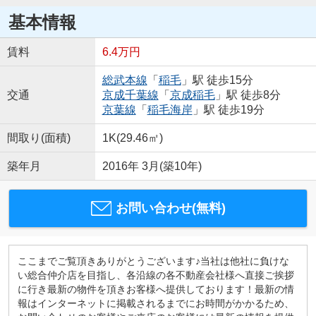
基本情報
賃料
6.4万円
総武本線
「
稲毛
」駅 徒歩15分
交通
京成千葉線
「
京成稲毛
」駅 徒歩8分
京葉線
「
稲毛海岸
」駅 徒歩19分
間取り(面積)
1K(29.46㎡)
築年月
2016年 3月(築10年)
お問い合わせ(無料)
ここまでご覧頂きありがとうございます♪当社は他社に負けな
い総合仲介店を目指し、各沿線の各不動産会社様へ直接ご挨拶
に行き最新の物件を頂きお客様へ提供しております！最新の情
報はインターネットに掲載されるまでにお時間がかかるため、