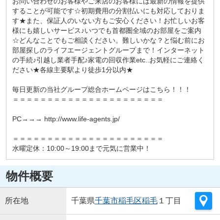
お問い合わせのお客様やご来店のお客様には最新の情報を提供
することが可能です☆初期費用の分割払いにも対応しておりま
す★また、保証人のいない方もご安心ください！お忙しいお客
様にも嬉しいサービス♪いつでも首都圏全域のお部屋をご案内
☆どんなことでもご相談ください。難しいかな？と悩む前にお
部屋探しのライフエージェントグループまで！インターネット
の手続♪引越し業者手配♪家電の回収作業etc..お気軽にご連絡く
ださい★各線主要駅より徒歩1分以内★
毎日更新の当社グループ総合ホームページはこちら！！！
＝＝＝＝＝＝＝＝＝＝＝＝＝＝＝＝＝＝＝＝＝＝
PC→→→ http://www.life-agents.jp/
＝＝＝＝＝＝＝＝＝＝＝＝＝＝＝＝＝＝＝＝＝＝
水曜定休：10:00～19:00まで元気に営業中！
物件概要
所在地
千葉県
千葉市稲毛区
稲毛
１丁目