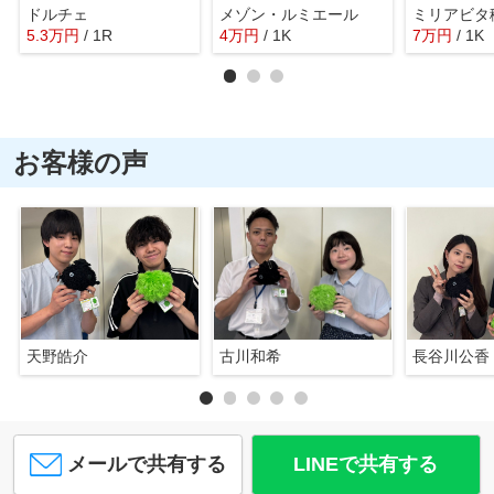
ドルチェ
メゾン・ルミエール
ミリアビタ
5.3
万
円
/ 1R
4
万
円
/ 1K
7
万
円
/ 1K
お客様の声
天野皓介
古川和希
長谷川公香
メールで共有する
LINEで共有する