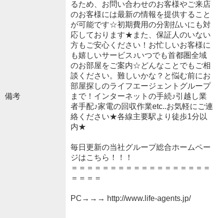
るため、お問い合わせのお客様やご来店
のお客様には最新の情報を提供すること
が可能です☆初期費用の分割払いにも対
応しております★また、保証人のいない
方もご安心ください！お忙しいお客様に
も嬉しいサービス♪いつでも首都圏全域
のお部屋をご案内☆どんなことでもご相
談ください。難しいかな？と悩む前にお
部屋探しのライフエージェントグループ
備考
まで！インターネットの手続♪引越し業
者手配♪家電の回収作業etc..お気軽にご連
絡ください★各線主要駅より徒歩1分以
内★
毎日更新の当社グループ総合ホームペー
ジはこちら！！！
＝＝＝＝＝＝＝＝＝＝＝＝＝＝＝＝＝＝
＝＝＝＝
PC→→→ http://www.life-agents.jp/