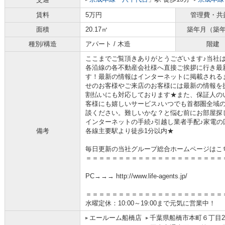
賃料
5万円
管理費・共
面積
20.17㎡
築年月（築
種別/構造
アパート / 木造
階建
ここまでご覧頂きありがとうございます♪当社
各沿線の各不動産会社様へ直接ご挨拶に行き最
す！最新の情報はインターネットに掲載される
せのお客様やご来店のお客様には最新の情報を
割払いにも対応しております★また、保証人の
客様にも嬉しいサービス♪いつでも首都圏全域
談ください。難しいかな？と悩む前にお部屋探
インターネットの手続♪引越し業者手配♪家電の回
備考
各線主要駅より徒歩1分以内★
毎日更新の当社グループ総合ホームページはこ
＝＝＝＝＝＝＝＝＝＝＝＝＝＝＝＝＝＝＝＝＝
PC→→→ http://www.life-agents.jp/
＝＝＝＝＝＝＝＝＝＝＝＝＝＝＝＝＝＝＝＝＝
水曜定休：10:00～19:00まで元気に営業中！
エールーム船橋店
千葉県船橋市本町６丁目2-