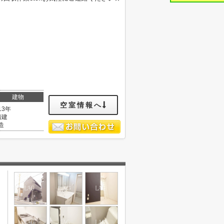
建物
空室情報へ
13年
階建
造