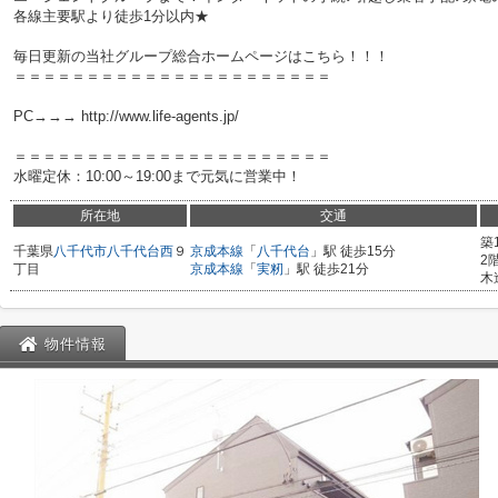
各線主要駅より徒歩1分以内★
毎日更新の当社グループ総合ホームページはこちら！！！
＝＝＝＝＝＝＝＝＝＝＝＝＝＝＝＝＝＝＝＝＝＝
PC→→→ http://www.life-agents.jp/
＝＝＝＝＝＝＝＝＝＝＝＝＝＝＝＝＝＝＝＝＝＝
水曜定休：10:00～19:00まで元気に営業中！
所在地
交通
築
千葉県
八千代市
八千代台西
９
京成本線
「
八千代台
」駅 徒歩15分
2
丁目
京成本線
「
実籾
」駅 徒歩21分
木
物件情報