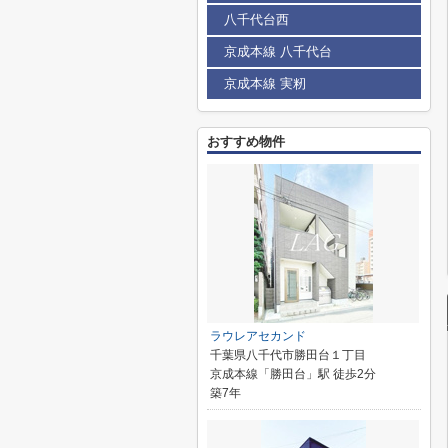
八千代台西
京成本線 八千代台
京成本線 実籾
おすすめ物件
ラウレアセカンド
千葉県八千代市勝田台１丁目
京成本線「勝田台」駅 徒歩2分
築7年