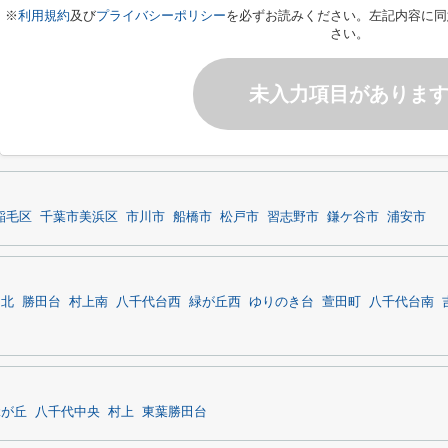
※
利用規約
及び
プライバシーポリシー
を必ずお読みください。左記内容に同
さい。
未入力項目がありま
稲毛区
千葉市美浜区
市川市
船橋市
松戸市
習志野市
鎌ケ谷市
浦安市
台北
勝田台
村上南
八千代台西
緑が丘西
ゆりのき台
萱田町
八千代台南
緑が丘
八千代中央
村上
東葉勝田台