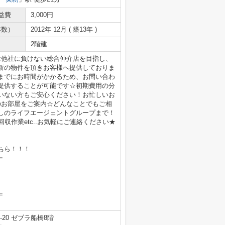
益費
3,000円
年数）
2012年 12月 ( 築13年 )
2階建
は他社に負けない総合仲介店を目指し、
新の物件を頂きお客様へ提供しておりま
までにお時間がかかるため、お問い合わ
提供することが可能です☆初期費用の分
いない方もご安心ください！お忙しいお
のお部屋をご案内☆どんなことでもご相
しのライフエージェントグループまで！
収作業etc..お気軽にご連絡ください★
ちら！！！
＝
＝
20 ゼブラ船橋8階