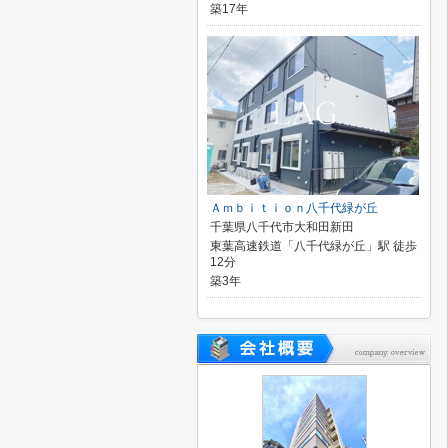
築17年
Ａｍｂｉｔｉｏｎ八千代緑が丘
千葉県八千代市大和田新田
東葉高速鉄道「八千代緑が丘」駅 徒歩
12分
築3年