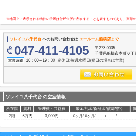
※地図上に表示される物件の位置は付近住所に所在することを表すものであり、実際
ソレイユ八千代台
へのお問い合わせは
エールーム船橋店まで
047-411-4105
〒273-0005
千葉県船橋市本町６丁目2
10：00～19：00 定休日:毎週水曜日(祝日の場合は営業)
ソレイユ八千代台
の空室情報
所在階
賃料
管理費・共益費
敷金/礼金/保証金/償却/敷引
2階
5万円
3,000円
/
/
/
/
0ヶ月
0ヶ月
-
-
-