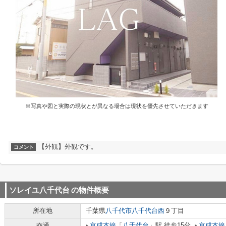
※写真や図と実際の現状とが異なる場合は現状を優先させていただきます
【外観】外観です。
コメント
ソレイユ八千代台
の物件概要
所在地
千葉県
八千代市
八千代台西
９丁目
京成本線
「
八千代台
」駅 徒歩15分
京成本線
交通