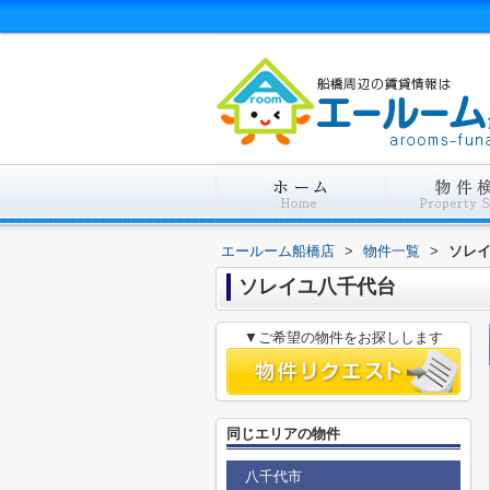
エールーム船橋店
>
物件一覧
>
ソレ
ソレイユ八千代台
▼ご希望の物件をお探しします
同じエリアの物件
八千代市