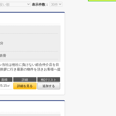
表示件数：
7分
鉄骨
♪当社は他社に負けない総合仲介店を目
挨拶に行き最新の物件を頂きお客様へ提
面積
詳細
検討リスト
25.15㎡
詳細を見る
追加する