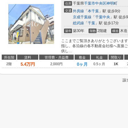
千葉県
千葉市中央区
神明町
住所
交通
外房線
「
本千葉
」駅 徒歩9分
京成千葉線
「
千葉中央
」駅 徒歩
総武線
「
千葉
」駅 徒歩17分
築30年
2階建
木造
築年
階数
構造
ここまでご覧頂きありがとうございます
指し、各沿線の各不動産会社様へ直接ご
供し...
所在階
賃料
管理費・共益費
敷金
礼金
間取り
5.4
万円
0ヶ月
2階
2,000円
0.5ヶ月
1K
該