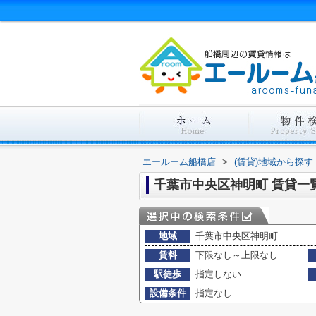
エールーム船橋店
>
(賃貸)地域から探す
千葉市中央区神明町 賃貸一
地域
千葉市中央区神明町
賃料
下限なし～上限なし
駅徒歩
指定しない
設備条件
指定なし