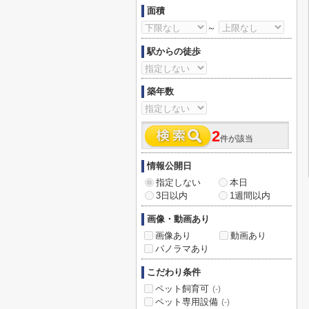
面積
～
駅からの徒歩
築年数
2
件が該当
情報公開日
指定しない
本日
3日以内
1週間以内
画像・動画あり
画像あり
動画あり
パノラマあり
こだわり条件
ペット飼育可
(-)
ペット専用設備
(-)