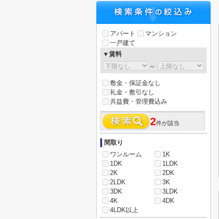
アパート
マンション
一戸建て
▼賃料
～
敷金・保証金なし
礼金・敷引なし
共益費・管理費込み
2
件が該当
間取り
ワンルーム
1K
1DK
1LDK
2K
2DK
2LDK
3K
3DK
3LDK
4K
4DK
4LDK以上