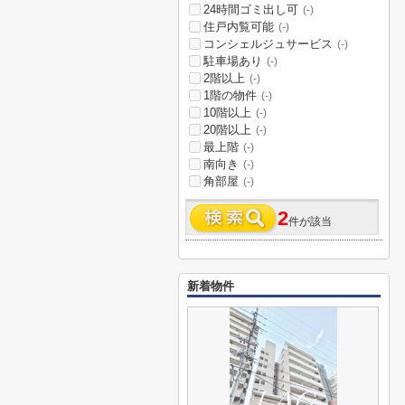
24時間ゴミ出し可
(-)
住戸内覧可能
(-)
コンシェルジュサービス
(-)
駐車場あり
(-)
2階以上
(-)
1階の物件
(-)
10階以上
(-)
20階以上
(-)
最上階
(-)
南向き
(-)
角部屋
(-)
2
件が該当
新着物件