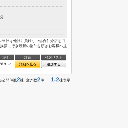
9分
♪当社は他社に負けない総合仲介店を目
挨拶に行き最新の物件を頂きお客様へ提
面積
詳細
検討リスト
26.91㎡
詳細を見る
追加する
2
2
1-2
当公開件数
棟 空き数
件
棟表示