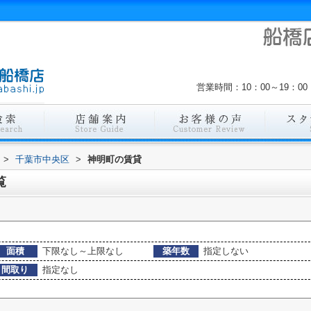
営業時間：10：00～19：
>
千葉市中央区
>
神明町の賃貸
覧
面積
下限なし～上限なし
築年数
指定しない
間取り
指定なし