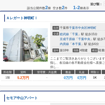
並び順：
2
2
1-2
該当公開件数
棟 空き数
件
棟表示
Ａレガート神明町Ⅰ
千葉県
千葉市中央区
神明町
住所
交通
総武線
「
千葉
」駅 徒歩15分
京成千原線
「
千葉中央
」駅 徒歩
内房線
「
本千葉
」駅 徒歩6分
築18年
4階建
軽量
築年
階数
構造
ここまでご覧頂きありがとうございます
指し、各沿線の各不動産会社様へ直接ご
供し...
所在階
賃料
管理費・共益費
敷金
礼金
間取り
5.2
万円
0万円
0万円
1階
-
1K
セモア中山アパート