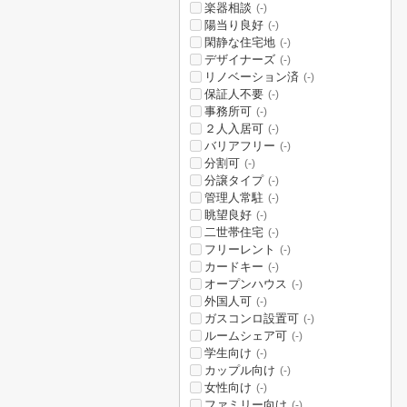
楽器相談
(-)
陽当り良好
(-)
閑静な住宅地
(-)
デザイナーズ
(-)
リノベーション済
(-)
保証人不要
(-)
事務所可
(-)
２人入居可
(-)
バリアフリー
(-)
分割可
(-)
分譲タイプ
(-)
管理人常駐
(-)
眺望良好
(-)
二世帯住宅
(-)
フリーレント
(-)
カードキー
(-)
オープンハウス
(-)
外国人可
(-)
ガスコンロ設置可
(-)
ルームシェア可
(-)
学生向け
(-)
カップル向け
(-)
女性向け
(-)
ファミリー向け
(-)