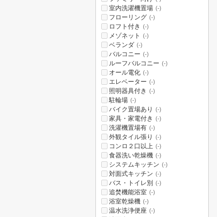
室内洗濯機置場
(-)
フローリング
(-)
ロフト付き
(-)
メゾネット
(-)
ベランダ
(-)
バルコニー
(-)
ルーフバルコニー
(-)
オール電化
(-)
エレベーター
(-)
照明器具付き
(-)
駐輪場
(-)
バイク置場あり
(-)
家具・家電付き
(-)
洗濯機置場有
(-)
外観タイル張り
(-)
コンロ２口以上
(-)
食器洗い乾燥機
(-)
システムキッチン
(-)
対面式キッチン
(-)
バス・トイレ別
(-)
追焚機能浴室
(-)
浴室乾燥機
(-)
温水洗浄便座
(-)