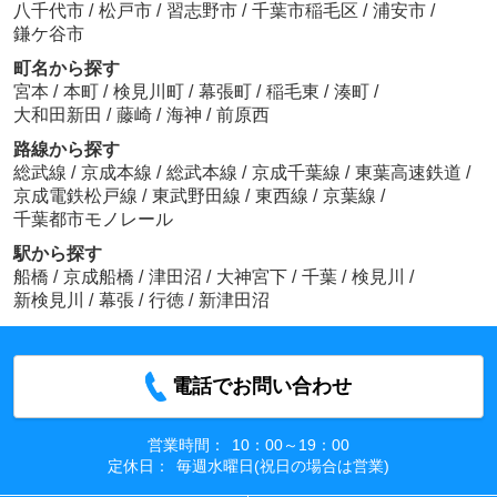
八千代市
/
松戸市
/
習志野市
/
千葉市稲毛区
/
浦安市
/
鎌ケ谷市
町名から探す
宮本
/
本町
/
検見川町
/
幕張町
/
稲毛東
/
湊町
/
大和田新田
/
藤崎
/
海神
/
前原西
路線から探す
総武線
/
京成本線
/
総武本線
/
京成千葉線
/
東葉高速鉄道
/
京成電鉄松戸線
/
東武野田線
/
東西線
/
京葉線
/
千葉都市モノレール
駅から探す
船橋
/
京成船橋
/
津田沼
/
大神宮下
/
千葉
/
検見川
/
新検見川
/
幕張
/
行徳
/
新津田沼
電話でお問い合わせ
営業時間：
10：00～19：00
定休日：
毎週水曜日(祝日の場合は営業)