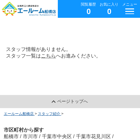
閲覧履歴
お気に入り
メニュー
0
0
スタッフ情報がありません。
スタッフ一覧は
こちら
へお進みください。
ページトップへ
エールーム船橋店
>
スタッフ紹介
>
市区町村から探す
船橋市
/
市川市
/
千葉市中央区
/
千葉市花見川区
/