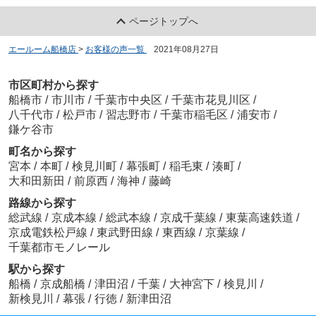
ページトップへ
エールーム船橋店
>
お客様の声一覧
>
2021年08月27日
市区町村から探す
船橋市
/
市川市
/
千葉市中央区
/
千葉市花見川区
/
八千代市
/
松戸市
/
習志野市
/
千葉市稲毛区
/
浦安市
/
鎌ケ谷市
町名から探す
宮本
/
本町
/
検見川町
/
幕張町
/
稲毛東
/
湊町
/
大和田新田
/
前原西
/
海神
/
藤崎
路線から探す
総武線
/
京成本線
/
総武本線
/
京成千葉線
/
東葉高速鉄道
/
京成電鉄松戸線
/
東武野田線
/
東西線
/
京葉線
/
千葉都市モノレール
駅から探す
船橋
/
京成船橋
/
津田沼
/
千葉
/
大神宮下
/
検見川
/
新検見川
/
幕張
/
行徳
/
新津田沼