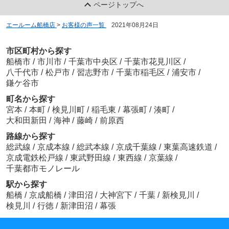
ページトップへ
エールーム船橋店
>
お客様の声一覧
>
2021年08月24日
市区町村から探す
船橋市
/
市川市
/
千葉市中央区
/
千葉市花見川区
/
八千代市
/
松戸市
/
習志野市
/
千葉市稲毛区
/
浦安市
/
鎌ケ谷市
町名から探す
宮本
/
本町
/
検見川町
/
稲毛東
/
幕張町
/
湊町
/
大和田新田
/
海神
/
藤崎
/
前原西
路線から探す
総武線
/
京成本線
/
総武本線
/
京成千葉線
/
東葉高速鉄道
/
京成電鉄松戸線
/
東武野田線
/
東西線
/
京葉線
/
千葉都市モノレール
駅から探す
船橋
/
京成船橋
/
津田沼
/
大神宮下
/
千葉
/
新検見川
/
検見川
/
行徳
/
新津田沼
/
幕張