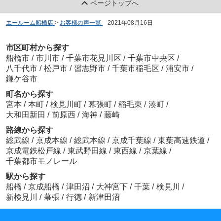
ページトップへ
エールーム船橋店
>
お客様の声一覧
>
2021年08月16日
市区町村から探す
船橋市
/
市川市
/
千葉市花見川区
/
千葉市中央区
/
八千代市
/
松戸市
/
習志野市
/
千葉市稲毛区
/
浦安市
/
鎌ケ谷市
町名から探す
宮本
/
本町
/
検見川町
/
幕張町
/
稲毛東
/
湊町
/
大和田新田
/
前原西
/
海神
/
藤崎
路線から探す
総武線
/
京成本線
/
総武本線
/
京成千葉線
/
東葉高速鉄道
/
京成電鉄松戸線
/
東武野田線
/
東西線
/
京葉線
/
千葉都市モノレール
駅から探す
船橋
/
京成船橋
/
津田沼
/
大神宮下
/
千葉
/
検見川
/
新検見川
/
幕張
/
行徳
/
新津田沼