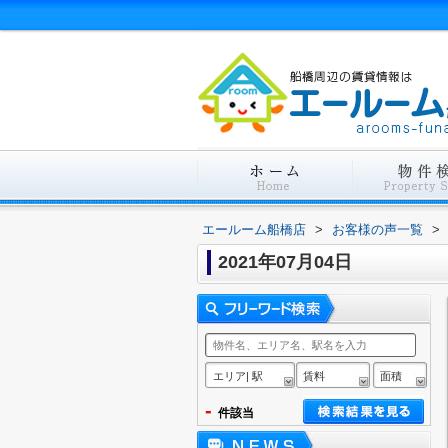
エールーム船橋店
>
お客様の声一覧
>
2021年07月04日
エリア| 駅
賃料
面積
-
件該当