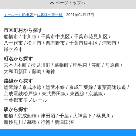
ページトップへ
エールーム船橋店
>
お客様の声一覧
>
2021年04月17日
市区町村から探す
船橋市
/
市川市
/
千葉市中央区
/
千葉市花見川区
/
八千代市
/
松戸市
/
習志野市
/
千葉市稲毛区
/
浦安市
/
鎌ケ谷市
町名から探す
宮本
/
本町
/
検見川町
/
幕張町
/
稲毛東
/
湊町
/
前原西
/
大和田新田
/
藤崎
/
海神
路線から探す
総武線
/
京成本線
/
総武本線
/
京成千葉線
/
東葉高速鉄道
/
京成電鉄松戸線
/
東武野田線
/
東西線
/
京葉線
/
千葉都市モノレール
駅から探す
船橋
/
京成船橋
/
津田沼
/
千葉
/
大神宮下
/
検見川
/
新検見川
/
幕張
/
行徳
/
新津田沼