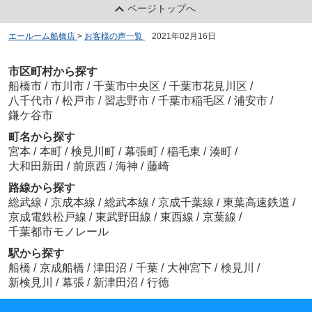
ページトップへ
エールーム船橋店
>
お客様の声一覧
>
2021年02月16日
市区町村から探す
船橋市
/
市川市
/
千葉市中央区
/
千葉市花見川区
/
八千代市
/
松戸市
/
習志野市
/
千葉市稲毛区
/
浦安市
/
鎌ケ谷市
町名から探す
宮本
/
本町
/
検見川町
/
幕張町
/
稲毛東
/
湊町
/
大和田新田
/
前原西
/
海神
/
藤崎
路線から探す
総武線
/
京成本線
/
総武本線
/
京成千葉線
/
東葉高速鉄道
/
京成電鉄松戸線
/
東武野田線
/
東西線
/
京葉線
/
千葉都市モノレール
駅から探す
船橋
/
京成船橋
/
津田沼
/
千葉
/
大神宮下
/
検見川
/
新検見川
/
幕張
/
新津田沼
/
行徳