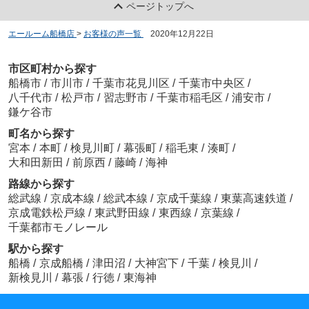
ページトップへ
エールーム船橋店
>
お客様の声一覧
>
2020年12月22日
市区町村から探す
船橋市
/
市川市
/
千葉市花見川区
/
千葉市中央区
/
八千代市
/
松戸市
/
習志野市
/
千葉市稲毛区
/
浦安市
/
鎌ケ谷市
町名から探す
宮本
/
本町
/
検見川町
/
幕張町
/
稲毛東
/
湊町
/
大和田新田
/
前原西
/
藤崎
/
海神
路線から探す
総武線
/
京成本線
/
総武本線
/
京成千葉線
/
東葉高速鉄道
/
京成電鉄松戸線
/
東武野田線
/
東西線
/
京葉線
/
千葉都市モノレール
駅から探す
船橋
/
京成船橋
/
津田沼
/
大神宮下
/
千葉
/
検見川
/
新検見川
/
幕張
/
行徳
/
東海神