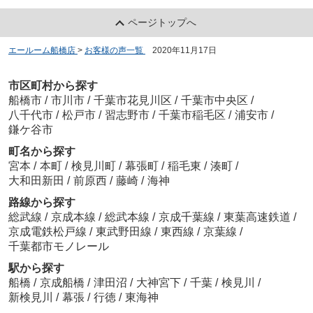
ページトップへ
エールーム船橋店
>
お客様の声一覧
>
2020年11月17日
市区町村から探す
船橋市
/
市川市
/
千葉市花見川区
/
千葉市中央区
/
八千代市
/
松戸市
/
習志野市
/
千葉市稲毛区
/
浦安市
/
鎌ケ谷市
町名から探す
宮本
/
本町
/
検見川町
/
幕張町
/
稲毛東
/
湊町
/
大和田新田
/
前原西
/
藤崎
/
海神
路線から探す
総武線
/
京成本線
/
総武本線
/
京成千葉線
/
東葉高速鉄道
/
京成電鉄松戸線
/
東武野田線
/
東西線
/
京葉線
/
千葉都市モノレール
駅から探す
船橋
/
京成船橋
/
津田沼
/
大神宮下
/
千葉
/
検見川
/
新検見川
/
幕張
/
行徳
/
東海神