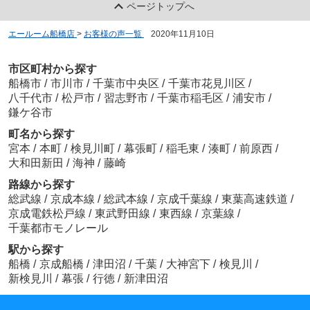
ページトップへ
エールーム船橋店
>
お客様の声一覧
>
2020年11月10日
市区町村から探す
船橋市
/
市川市
/
千葉市中央区
/
千葉市花見川区
/
八千代市
/
松戸市
/
習志野市
/
千葉市稲毛区
/
浦安市
/
鎌ケ谷市
町名から探す
宮本
/
本町
/
検見川町
/
幕張町
/
稲毛東
/
湊町
/
前原西
/
大和田新田
/
海神
/
藤崎
路線から探す
総武線
/
京成本線
/
総武本線
/
京成千葉線
/
東葉高速鉄道
/
京成電鉄松戸線
/
東武野田線
/
東西線
/
京葉線
/
千葉都市モノレール
駅から探す
船橋
/
京成船橋
/
津田沼
/
千葉
/
大神宮下
/
検見川
/
新検見川
/
幕張
/
行徳
/
新津田沼