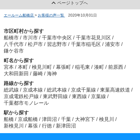
ページトップへ
エールーム船橋店
>
お客様の声一覧
>
2020年10月01日
市区町村から探す
船橋市
/
市川市
/
千葉市中央区
/
千葉市花見川区
/
八千代市
/
松戸市
/
習志野市
/
千葉市稲毛区
/
浦安市
/
鎌ケ谷市
町名から探す
宮本
/
本町
/
検見川町
/
幕張町
/
稲毛東
/
湊町
/
前原西
/
大和田新田
/
藤崎
/
海神
路線から探す
総武線
/
京成本線
/
総武本線
/
京成千葉線
/
東葉高速鉄道
/
京成電鉄松戸線
/
東武野田線
/
東西線
/
京葉線
/
千葉都市モノレール
駅から探す
船橋
/
京成船橋
/
津田沼
/
千葉
/
大神宮下
/
検見川
/
新検見川
/
幕張
/
行徳
/
新津田沼