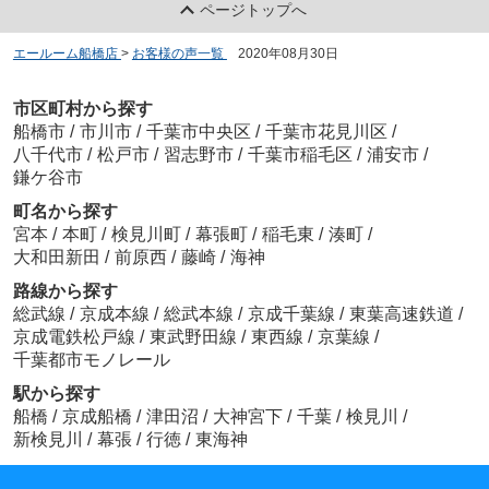
ページトップへ
エールーム船橋店
>
お客様の声一覧
>
2020年08月30日
市区町村から探す
船橋市
/
市川市
/
千葉市中央区
/
千葉市花見川区
/
八千代市
/
松戸市
/
習志野市
/
千葉市稲毛区
/
浦安市
/
鎌ケ谷市
町名から探す
宮本
/
本町
/
検見川町
/
幕張町
/
稲毛東
/
湊町
/
大和田新田
/
前原西
/
藤崎
/
海神
路線から探す
総武線
/
京成本線
/
総武本線
/
京成千葉線
/
東葉高速鉄道
/
京成電鉄松戸線
/
東武野田線
/
東西線
/
京葉線
/
千葉都市モノレール
駅から探す
船橋
/
京成船橋
/
津田沼
/
大神宮下
/
千葉
/
検見川
/
新検見川
/
幕張
/
行徳
/
東海神