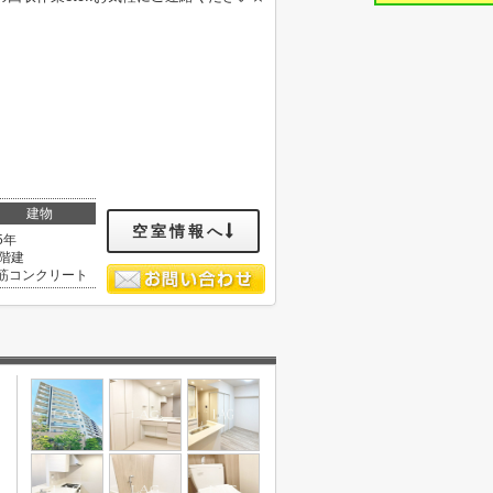
建物
空室情報へ
5年
0階建
筋コンクリート