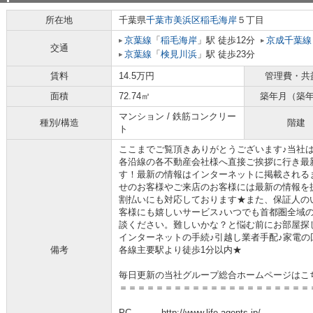
所在地
千葉県
千葉市美浜区
稲毛海岸
５丁目
京葉線
「
稲毛海岸
」駅 徒歩12分
京成千葉線
交通
京葉線
「
検見川浜
」駅 徒歩23分
賃料
14.5万円
管理費・共
面積
72.74㎡
築年月（築
マンション / 鉄筋コンクリー
種別/構造
階建
ト
ここまでご覧頂きありがとうございます♪当社
各沿線の各不動産会社様へ直接ご挨拶に行き最
す！最新の情報はインターネットに掲載される
せのお客様やご来店のお客様には最新の情報を
割払いにも対応しております★また、保証人の
客様にも嬉しいサービス♪いつでも首都圏全域
談ください。難しいかな？と悩む前にお部屋探
インターネットの手続♪引越し業者手配♪家電の回
備考
各線主要駅より徒歩1分以内★
毎日更新の当社グループ総合ホームページはこ
＝＝＝＝＝＝＝＝＝＝＝＝＝＝＝＝＝＝＝＝＝
PC→→→ http://www.life-agents.jp/