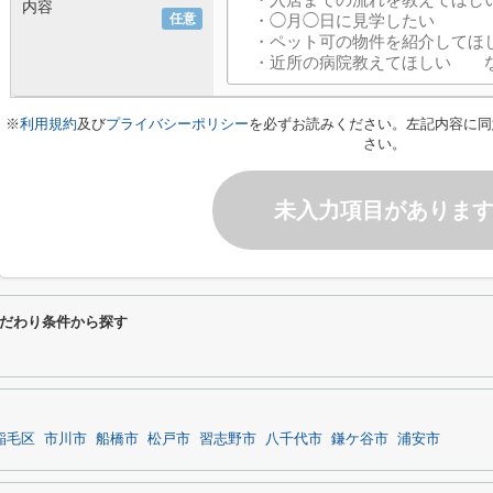
内容
任意
※
利用規約
及び
プライバシーポリシー
を必ずお読みください。左記内容に同
さい。
未入力項目がありま
だわり条件から探す
稲毛区
市川市
船橋市
松戸市
習志野市
八千代市
鎌ケ谷市
浦安市