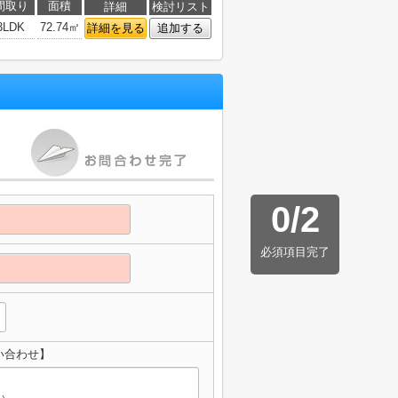
間取り
面積
詳細
検討リスト
3LDK
72.74㎡
詳細を見る
追加する
0
/
2
必須項目完了
い合わせ】