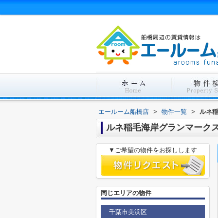
エールーム船橋店
>
物件一覧
>
ルネ
ルネ稲毛海岸グランマーク
▼ご希望の物件をお探しします
同じエリアの物件
千葉市美浜区