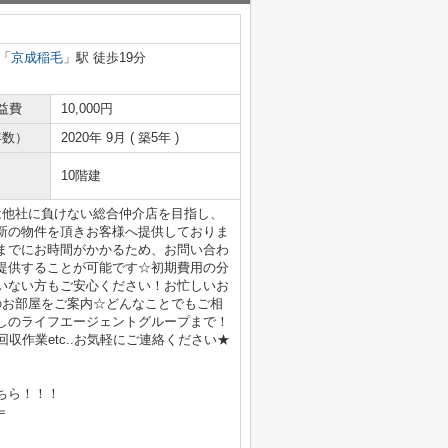
「
京成稲毛
」駅 徒歩19分
益費
10,000円
年数）
2020年 9月 ( 築5年 )
10階建
は他社に負けない総合仲介店を目指し、
新の物件を頂きお客様へ提供しておりま
までにお時間がかかるため、お問い合わ
提供することが可能です☆初期費用の分
いない方もご安心ください！お忙しいお
のお部屋をご案内☆どんなことでもご相
しのライフエージェントグループまで！
収作業etc..お気軽にご連絡ください★
ちら！！！
＝