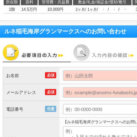
所在階
賃料
管理費・共益費
敷金/礼金/保証金/償却/敷引
1階
14.5万円
10,000円
/
/
/
/
2ヶ月
1ヶ月
-
-
-
ルネ稲毛海岸グランマークス
へのお問い合わせ
お名前
必須
メールアドレス
必須
電話番号
任意
【ルネ稲毛海岸グランマークスへのお問