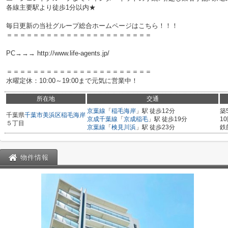
各線主要駅より徒歩1分以内★
毎日更新の当社グループ総合ホームページはこちら！！！
＝＝＝＝＝＝＝＝＝＝＝＝＝＝＝＝＝＝＝＝＝＝
PC→→→ http://www.life-agents.jp/
＝＝＝＝＝＝＝＝＝＝＝＝＝＝＝＝＝＝＝＝＝＝
水曜定休：10:00～19:00まで元気に営業中！
所在地
交通
京葉線
「
稲毛海岸
」駅 徒歩12分
築
千葉県
千葉市美浜区
稲毛海岸
京成千葉線
「
京成稲毛
」駅 徒歩19分
1
５丁目
京葉線
「
検見川浜
」駅 徒歩23分
鉄
物件情報