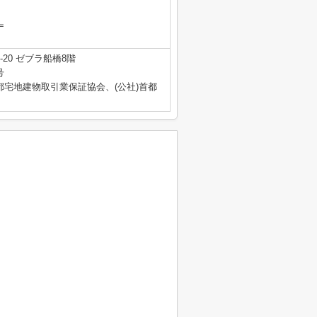
＝
20 ゼブラ船橋8階
号
都宅地建物取引業保証協会、(公社)首都