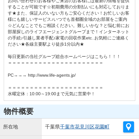
お問い合わせのお客様やご来店のお客様には最新の情報を提供
することが可能です☆初期費用の分割払いにも対応しておりま
す★また、保証人のいない方もご安心ください！お忙しいお客
様にも嬉しいサービス♪いつでも首都圏全域のお部屋をご案内
☆どんなことでもご相談ください。難しいかな？と悩む前にお
部屋探しのライフエージェントグループまで！インターネット
の手続♪引越し業者手配♪家電の回収作業etc..お気軽にご連絡く
ださい★各線主要駅より徒歩1分以内★
毎日更新の当社グループ総合ホームページはこちら！！！
＝＝＝＝＝＝＝＝＝＝＝＝＝＝＝＝＝＝＝＝＝＝
PC→→→ http://www.life-agents.jp/
＝＝＝＝＝＝＝＝＝＝＝＝＝＝＝＝＝＝＝＝＝＝
水曜定休：10:00～19:00まで元気に営業中！
物件概要
所在地
千葉県
千葉市花見川区
花園町