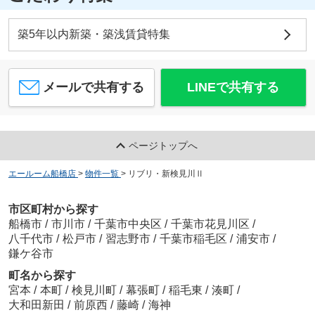
築5年以内新築・築浅賃貸特集
メールで共有する
LINEで共有する
ページトップへ
エールーム船橋店
>
物件一覧
>
リブリ・新検見川Ⅱ
市区町村から探す
船橋市
/
市川市
/
千葉市中央区
/
千葉市花見川区
/
八千代市
/
松戸市
/
習志野市
/
千葉市稲毛区
/
浦安市
/
鎌ケ谷市
町名から探す
宮本
/
本町
/
検見川町
/
幕張町
/
稲毛東
/
湊町
/
大和田新田
/
前原西
/
藤崎
/
海神