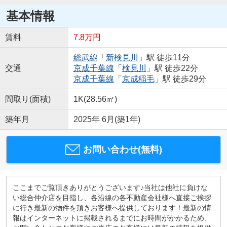
基本情報
賃料
7.8万円
総武線
「
新検見川
」駅 徒歩11分
交通
京成千葉線
「
検見川
」駅 徒歩22分
京成千葉線
「
京成稲毛
」駅 徒歩29分
間取り(面積)
1K(28.56㎡)
築年月
2025年 6月(築1年)
お問い合わせ(無料)
ここまでご覧頂きありがとうございます♪当社は他社に負けな
い総合仲介店を目指し、各沿線の各不動産会社様へ直接ご挨拶
に行き最新の物件を頂きお客様へ提供しております！最新の情
報はインターネットに掲載されるまでにお時間がかかるため、