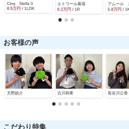
Cinq Stella 3
エトワール幕張
8.5
万
円
/ 1LDK
6.2
万
円
/ 1R
5.8
万
円
/ 1
お客様の声
天野皓介
古川和希
長谷川公香
こだわり特集