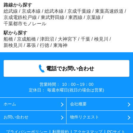
路線から探す
総武線
/
京成本線
/
総武本線
/
京成千葉線
/
東葉高速鉄道
/
京成電鉄松戸線
/
東武野田線
/
東西線
/
京葉線
/
千葉都市モノレール
駅から探す
船橋
/
京成船橋
/
津田沼
/
大神宮下
/
千葉
/
検見川
/
新検見川
/
幕張
/
行徳
/
東海神
電話でお問い合わせ
営業時間：
10：00～19：00
定休日：
毎週水曜日(祝日の場合は営業)
ホーム
会社概要
お問い合わせ
物件リクエスト
プライバシーポリシー
利用規約
アクセスマップ
PCサイト