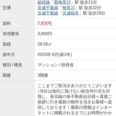
総武線
「
新検見川
」駅 徒歩11分
交通
京成千葉線
「
検見川
」駅 徒歩22分
京成千葉線
「
京成稲毛
」駅 徒歩29分
賃料
7.8万円
管理費等
3,000円
面積
28.56㎡
築年月
2025年 6月(築1年)
種別 / 構造
マンション / 鉄骨造
階建
3階建
ここまでご覧頂きありがとうございます
♪当社は他社に負けない総合仲介店を目
指し、各沿線の各不動産会社様へ直接ご
挨拶に行き最新の物件を頂きお客様へ提
供しております！最新の情報はインター
ネットに掲載されるまでにお時間がかか