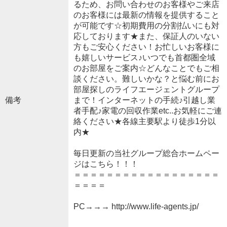
るため、お問い合わせのお客様やご来店
のお客様には最新の情報を提供すること
が可能です☆初期費用の分割払いにも対
応しております★また、保証人のいない
方もご安心ください！お忙しいお客様に
も嬉しいサービス♪いつでも首都圏全域
のお部屋をご案内☆どんなことでもご相
談ください。難しいかな？と悩む前にお
部屋探しのライフエージェントグループ
備考
まで！インターネットの手続♪引越し業
者手配♪家電の回収作業etc..お気軽にご連
絡ください★各線主要駅より徒歩1分以
内★
毎日更新の当社グループ総合ホームペー
ジはこちら！！！
＝＝＝＝＝＝＝＝＝＝＝＝＝＝＝＝＝＝
＝＝＝＝
PC→→→ http://www.life-agents.jp/