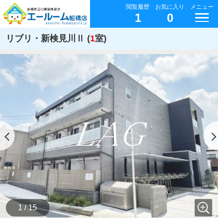
閲覧履歴
お気に入り
メニュー
1
0
リブリ・新検見川Ⅱ (
1
室)
1 / 15