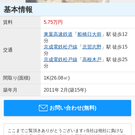
基本情報
賃料
5.75万円
東葉高速鉄道
「
船橋日大前
」駅 徒歩12
分
京成電鉄松戸線
「
北習志野
」駅 徒歩15
交通
分
京成電鉄松戸線
「
高根木戸
」駅 徒歩25
分
間取り(面積)
1K(26.08㎡)
築年月
2011年 2月(築15年)
お問い合わせ(無料)
ここまでご覧頂きありがとうございます♪当社は他社に負けな