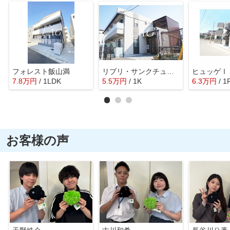
フォレスト飯山満
リブリ・サンクチュアリ
ヒュッゲⅠ
7.8
万
円
/ 1LDK
5.5
万
円
/ 1K
6.3
万
円
/ 1
お客様の声