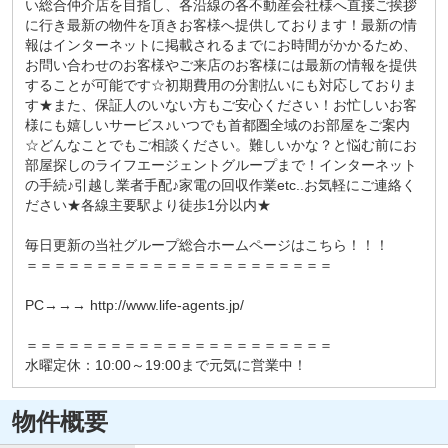
い総合仲介店を目指し、各沿線の各不動産会社様へ直接ご挨拶
に行き最新の物件を頂きお客様へ提供しております！最新の情
報はインターネットに掲載されるまでにお時間がかかるため、
お問い合わせのお客様やご来店のお客様には最新の情報を提供
することが可能です☆初期費用の分割払いにも対応しておりま
す★また、保証人のいない方もご安心ください！お忙しいお客
様にも嬉しいサービス♪いつでも首都圏全域のお部屋をご案内
☆どんなことでもご相談ください。難しいかな？と悩む前にお
部屋探しのライフエージェントグループまで！インターネット
の手続♪引越し業者手配♪家電の回収作業etc..お気軽にご連絡く
ださい★各線主要駅より徒歩1分以内★
毎日更新の当社グループ総合ホームページはこちら！！！
＝＝＝＝＝＝＝＝＝＝＝＝＝＝＝＝＝＝＝＝＝＝
PC→→→ http://www.life-agents.jp/
＝＝＝＝＝＝＝＝＝＝＝＝＝＝＝＝＝＝＝＝＝＝
水曜定休：10:00～19:00まで元気に営業中！
物件概要