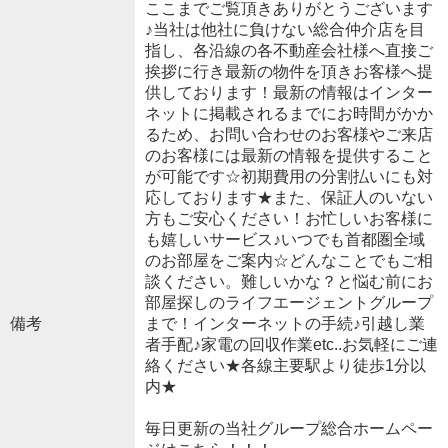
ここまでご覧頂きありがとうございます
♪当社は他社に負けない総合仲介店を目
指し、各沿線の各不動産会社様へ直接ご
挨拶に行き最新の物件を頂きお客様へ提
供しております！最新の情報はインター
ネットに掲載されるまでにお時間がかか
るため、お問い合わせのお客様やご来店
のお客様には最新の情報を提供すること
が可能です☆初期費用の分割払いにも対
応しております★また、保証人のいない
方もご安心ください！お忙しいお客様に
も嬉しいサービス♪いつでも首都圏全域
のお部屋をご案内☆どんなことでもご相
談ください。難しいかな？と悩む前にお
部屋探しのライフエージェントグループ
備考
まで！インターネットの手続♪引越し業
者手配♪家電の回収作業etc..お気軽にご連
絡ください★各線主要駅より徒歩1分以
内★
毎日更新の当社グループ総合ホームペー