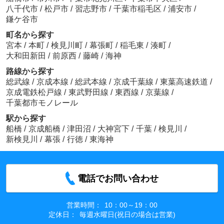
八千代市
/
松戸市
/
習志野市
/
千葉市稲毛区
/
浦安市
/
鎌ケ谷市
町名から探す
宮本
/
本町
/
検見川町
/
幕張町
/
稲毛東
/
湊町
/
大和田新田
/
前原西
/
藤崎
/
海神
路線から探す
総武線
/
京成本線
/
総武本線
/
京成千葉線
/
東葉高速鉄道
/
京成電鉄松戸線
/
東武野田線
/
東西線
/
京葉線
/
千葉都市モノレール
駅から探す
船橋
/
京成船橋
/
津田沼
/
大神宮下
/
千葉
/
検見川
/
新検見川
/
幕張
/
行徳
/
東海神
電話でお問い合わせ
営業時間：
10：00～19：00
定休日：
毎週水曜日(祝日の場合は営業)