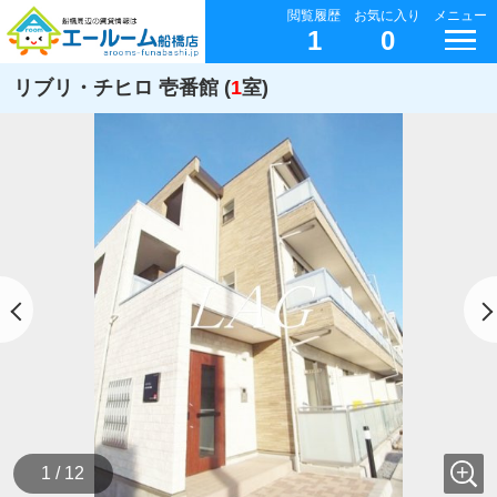
閲覧履歴
お気に入り
メニュー
1
0
リブリ・チヒロ 壱番館 (
1
室)
1 / 12