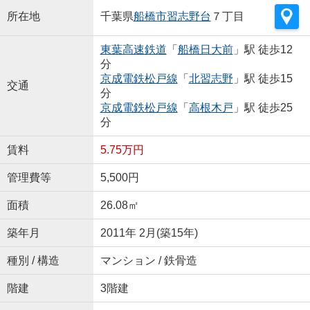
所在地
千葉県
船橋市
習志野台
７丁目
東葉高速鉄道
「
船橋日大前
」駅 徒歩12
分
京成電鉄松戸線
「
北習志野
」駅 徒歩15
交通
分
京成電鉄松戸線
「
高根木戸
」駅 徒歩25
分
賃料
5.75万円
管理費等
5,500円
面積
26.08㎡
築年月
2011年 2月(築15年)
種別 / 構造
マンション / 鉄骨造
階建
3階建