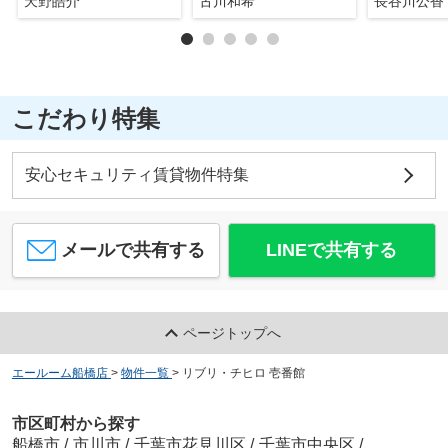
天野皓介
古川和希
長谷川公香
こだわり特集
安心セキュリティ賃貸物件特集
メールで共有する
LINEで共有する
ページトップへ
エールーム船橋店
>
物件一覧
>
リブリ・チヒロ 壱番館
市区町村から探す
船橋市
/
市川市
/
千葉市花見川区
/
千葉市中央区
/