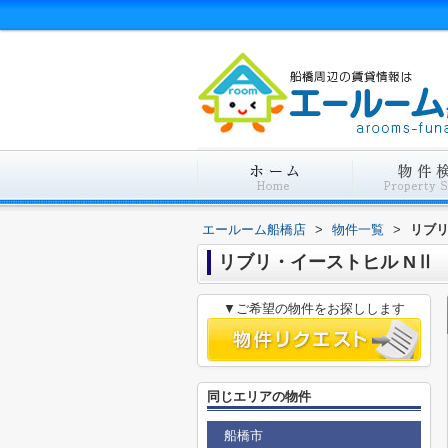
エールーム船橋店
>
物件一覧
>
リブリ
リブリ・イーストヒル NⅡ
▼ご希望の物件をお探しします
同じエリアの物件
船橋市