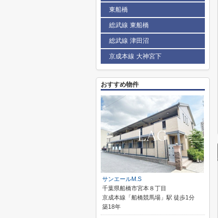
東船橋
総武線 東船橋
総武線 津田沼
京成本線 大神宮下
おすすめ物件
サンエールM.S
千葉県船橋市宮本８丁目
京成本線「船橋競馬場」駅 徒歩1分
築18年