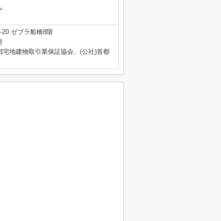
＝
20 ゼブラ船橋8階
号
都宅地建物取引業保証協会、(公社)首都