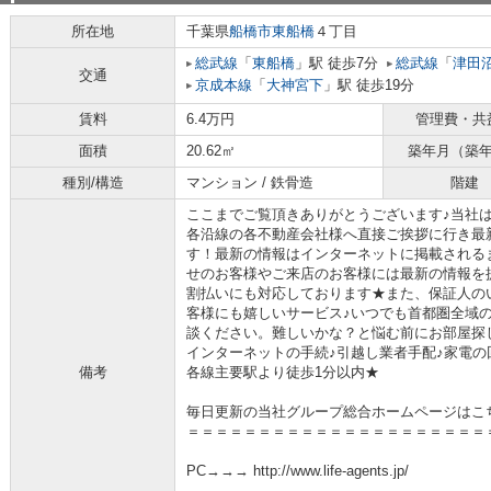
所在地
千葉県
船橋市
東船橋
４丁目
総武線
「
東船橋
」駅 徒歩7分
総武線
「
津田
交通
京成本線
「
大神宮下
」駅 徒歩19分
賃料
6.4万円
管理費・共
面積
20.62㎡
築年月（築
種別/構造
マンション / 鉄骨造
階建
ここまでご覧頂きありがとうございます♪当社
各沿線の各不動産会社様へ直接ご挨拶に行き最
す！最新の情報はインターネットに掲載される
せのお客様やご来店のお客様には最新の情報を
割払いにも対応しております★また、保証人の
客様にも嬉しいサービス♪いつでも首都圏全域
談ください。難しいかな？と悩む前にお部屋探
インターネットの手続♪引越し業者手配♪家電の回
備考
各線主要駅より徒歩1分以内★
毎日更新の当社グループ総合ホームページはこ
＝＝＝＝＝＝＝＝＝＝＝＝＝＝＝＝＝＝＝＝＝
PC→→→ http://www.life-agents.jp/