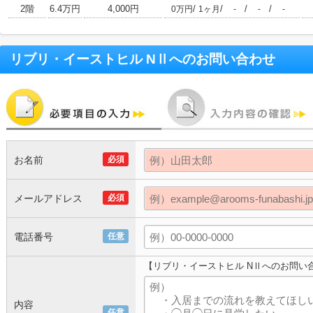
2階
6.4万円
4,000円
/
/
/
/
0万円
1ヶ月
-
-
-
リブリ・イーストヒル NⅡ
へのお問い合わせ
お名前
必須
メールアドレス
必須
電話番号
任意
【リブリ・イーストヒル NⅡへのお問い
内容
任意