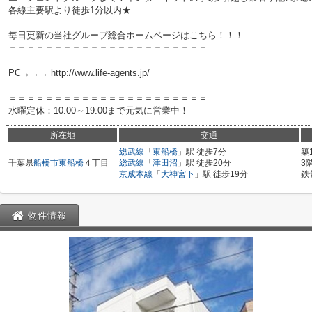
各線主要駅より徒歩1分以内★
毎日更新の当社グループ総合ホームページはこちら！！！
＝＝＝＝＝＝＝＝＝＝＝＝＝＝＝＝＝＝＝＝＝＝
PC→→→ http://www.life-agents.jp/
＝＝＝＝＝＝＝＝＝＝＝＝＝＝＝＝＝＝＝＝＝＝
水曜定休：10:00～19:00まで元気に営業中！
所在地
交通
総武線
「
東船橋
」駅 徒歩7分
築
千葉県
船橋市
東船橋
４丁目
総武線
「
津田沼
」駅 徒歩20分
3
京成本線
「
大神宮下
」駅 徒歩19分
鉄
物件情報