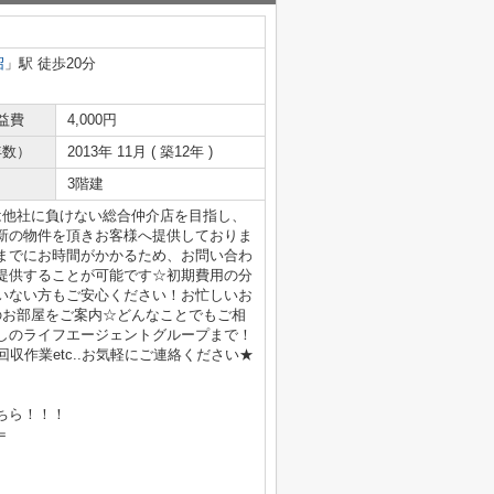
沼
」駅 徒歩20分
益費
4,000円
年数）
2013年 11月 ( 築12年 )
3階建
は他社に負けない総合仲介店を目指し、
新の物件を頂きお客様へ提供しておりま
までにお時間がかかるため、お問い合わ
提供することが可能です☆初期費用の分
いない方もご安心ください！お忙しいお
のお部屋をご案内☆どんなことでもご相
しのライフエージェントグループまで！
収作業etc..お気軽にご連絡ください★
ちら！！！
＝