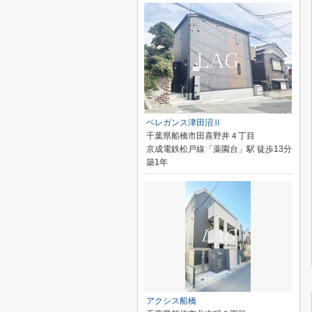
ベレガンス津田沼Ⅱ
千葉県船橋市田喜野井４丁目
京成電鉄松戸線「薬園台」駅 徒歩13分
築1年
アクシス船橋