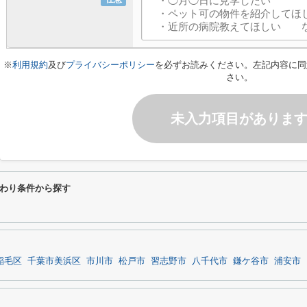
※
利用規約
及び
プライバシーポリシー
を必ずお読みください。左記内容に同
さい。
未入力項目がありま
だわり条件から探す
稲毛区
千葉市美浜区
市川市
松戸市
習志野市
八千代市
鎌ケ谷市
浦安市