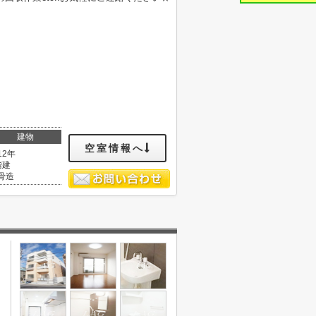
建物
空室情報へ
12年
階建
骨造