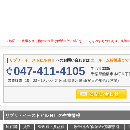
※地図上に表示される物件の位置は付近住所に所在することを表すものであり、実際
リブリ・イーストヒル NⅡ
へのお問い合わせは
エールーム船橋店まで
047-411-4105
〒273-0005
千葉県船橋市本町６丁目2
10：00～19：00 定休日:毎週水曜日(祝日の場合は営業)
リブリ・イーストヒル NⅡ
の空室情報
所在階
賃料
管理費・共益費
敷金/礼金/保証金/償却/敷引