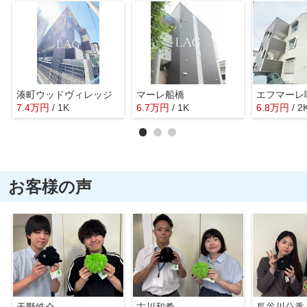
湊町ウッドヴィレッジ
マーレ船橋
エフマーレ
7.4
万
円
/ 1K
6.7
万
円
/ 1K
6.8
万
円
/ 2
お客様の声
天野皓介
古川和希
長谷川公香