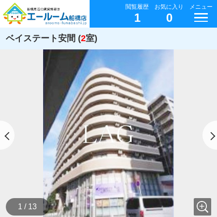
閲覧履歴
お気に入り
メニュー
1
0
ベイステート安間 (
2
室)
1 / 13