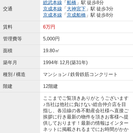
総武本線
「
船橋
」駅 徒歩8分
交通
京成本線
「
大神宮下
」駅 徒歩3分
京成本線
「
京成船橋
」駅 徒歩8分
賃料
6万円
管理費等
5,000円
面積
19.80㎡
築年月
1994年 12月(築31年)
種別 / 構造
マンション / 鉄骨鉄筋コンクリート
階建
12階建
ここまでご覧頂きありがとうございます
♪当社は他社に負けない総合仲介店を目
指し、各沿線の各不動産会社様へ直接ご
挨拶に行き最新の物件を頂きお客様へ提
供しております！最新の情報はインター
ネットに掲載されるまでにお時間がかか