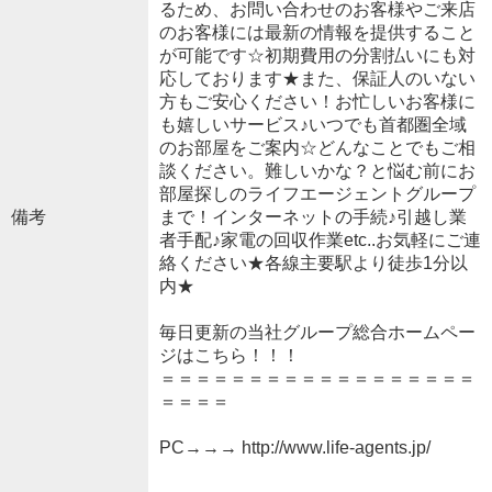
るため、お問い合わせのお客様やご来店
のお客様には最新の情報を提供すること
が可能です☆初期費用の分割払いにも対
応しております★また、保証人のいない
方もご安心ください！お忙しいお客様に
も嬉しいサービス♪いつでも首都圏全域
のお部屋をご案内☆どんなことでもご相
談ください。難しいかな？と悩む前にお
部屋探しのライフエージェントグループ
備考
まで！インターネットの手続♪引越し業
者手配♪家電の回収作業etc..お気軽にご連
絡ください★各線主要駅より徒歩1分以
内★
毎日更新の当社グループ総合ホームペー
ジはこちら！！！
＝＝＝＝＝＝＝＝＝＝＝＝＝＝＝＝＝＝
＝＝＝＝
PC→→→ http://www.life-agents.jp/