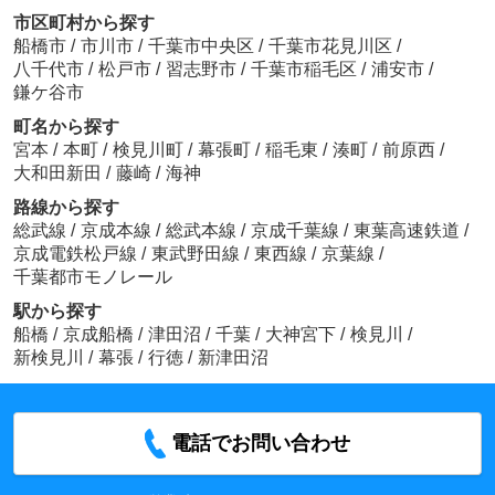
市区町村から探す
船橋市
/
市川市
/
千葉市中央区
/
千葉市花見川区
/
八千代市
/
松戸市
/
習志野市
/
千葉市稲毛区
/
浦安市
/
鎌ケ谷市
町名から探す
宮本
/
本町
/
検見川町
/
幕張町
/
稲毛東
/
湊町
/
前原西
/
大和田新田
/
藤崎
/
海神
路線から探す
総武線
/
京成本線
/
総武本線
/
京成千葉線
/
東葉高速鉄道
/
京成電鉄松戸線
/
東武野田線
/
東西線
/
京葉線
/
千葉都市モノレール
駅から探す
船橋
/
京成船橋
/
津田沼
/
千葉
/
大神宮下
/
検見川
/
新検見川
/
幕張
/
行徳
/
新津田沼
電話でお問い合わせ