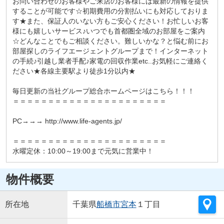
お問い合わせのお客様やご来店のお客様には最新の情報を提供
することが可能です☆初期費用の分割払いにも対応しておりま
す★また、保証人のいない方もご安心ください！お忙しいお客
様にも嬉しいサービス♪いつでも首都圏全域のお部屋をご案内
☆どんなことでもご相談ください。難しいかな？と悩む前にお
部屋探しのライフエージェントグループまで！インターネット
の手続♪引越し業者手配♪家電の回収作業etc..お気軽にご連絡く
ださい★各線主要駅より徒歩1分以内★
毎日更新の当社グループ総合ホームページはこちら！！！
＝＝＝＝＝＝＝＝＝＝＝＝＝＝＝＝＝＝＝＝＝＝
PC→→→ http://www.life-agents.jp/
＝＝＝＝＝＝＝＝＝＝＝＝＝＝＝＝＝＝＝＝＝＝
水曜定休：10:00～19:00まで元気に営業中！
物件概要
所在地
千葉県
船橋市
宮本
１丁目