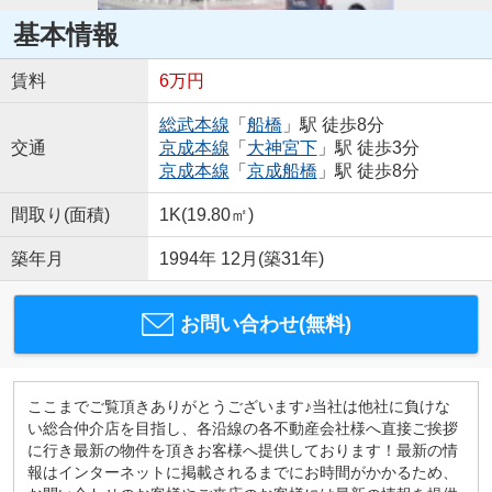
基本情報
賃料
6万円
総武本線
「
船橋
」駅 徒歩8分
交通
京成本線
「
大神宮下
」駅 徒歩3分
京成本線
「
京成船橋
」駅 徒歩8分
間取り(面積)
1K(19.80㎡)
築年月
1994年 12月(築31年)
お問い合わせ(無料)
ここまでご覧頂きありがとうございます♪当社は他社に負けな
い総合仲介店を目指し、各沿線の各不動産会社様へ直接ご挨拶
に行き最新の物件を頂きお客様へ提供しております！最新の情
報はインターネットに掲載されるまでにお時間がかかるため、