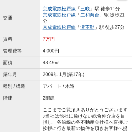
京成電鉄松戸線
「
三咲
」駅 徒歩11分
京成電鉄松戸線
「
二和向台
」駅 徒歩21
交通
分
京成電鉄松戸線
「
滝不動
」駅 徒歩27分
賃料
7万円
管理費等
4,000円
面積
48.49㎡
築年月
2009年 1月(築17年)
種別 / 構造
アパート / 木造
階建
2階建
ここまでご覧頂きありがとうございます
♪当社は他社に負けない総合仲介店を目
指し、各沿線の各不動産会社様へ直接ご
挨拶に行き最新の物件を頂きお客様へ提