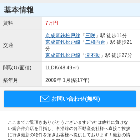
基本情報
賃料
7万円
京成電鉄松戸線
「
三咲
」駅 徒歩11分
京成電鉄松戸線
「
二和向台
」駅 徒歩21
交通
分
京成電鉄松戸線
「
滝不動
」駅 徒歩27分
間取り(面積)
1LDK(48.49㎡)
築年月
2009年 1月(築17年)
お問い合わせ(無料)
ここまでご覧頂きありがとうございます♪当社は他社に負けな
い総合仲介店を目指し、各沿線の各不動産会社様へ直接ご挨拶
に行き最新の物件を頂きお客様へ提供しております！最新の情