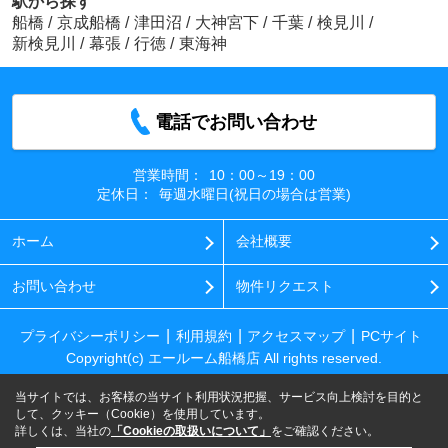
駅から探す
船橋
/
京成船橋
/
津田沼
/
大神宮下
/
千葉
/
検見川
/
新検見川
/
幕張
/
行徳
/
東海神
電話でお問い合わせ
営業時間：
10：00～19：00
定休日：
毎週水曜日(祝日の場合は営業)
ホーム
会社概要
お問い合わせ
物件リクエスト
プライバシーポリシー
利用規約
アクセスマップ
PCサイト
Copyright(c) エールーム船橋店 All rights reserved.
当サイトでは、お客様の当サイト利用状況把握、サービス向上検討を目的と
して、クッキー（Cookie）を使用しています。
詳しくは、当社の
「Cookieの取扱いについて」
をご確認ください。