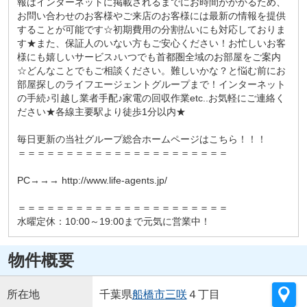
報はインターネットに掲載されるまでにお時間がかかるため、
お問い合わせのお客様やご来店のお客様には最新の情報を提供
することが可能です☆初期費用の分割払いにも対応しておりま
す★また、保証人のいない方もご安心ください！お忙しいお客
様にも嬉しいサービス♪いつでも首都圏全域のお部屋をご案内
☆どんなことでもご相談ください。難しいかな？と悩む前にお
部屋探しのライフエージェントグループまで！インターネット
の手続♪引越し業者手配♪家電の回収作業etc..お気軽にご連絡く
ださい★各線主要駅より徒歩1分以内★
毎日更新の当社グループ総合ホームページはこちら！！！
＝＝＝＝＝＝＝＝＝＝＝＝＝＝＝＝＝＝＝＝＝＝
PC→→→ http://www.life-agents.jp/
＝＝＝＝＝＝＝＝＝＝＝＝＝＝＝＝＝＝＝＝＝＝
水曜定休：10:00～19:00まで元気に営業中！
物件概要
所在地
千葉県
船橋市
三咲
４丁目