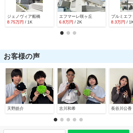
ジェノヴィア船橋
エフマーレ咲ヶ丘
プルミエフ
8.75
万
円
/ 1K
6.8
万
円
/ 2K
8.3
万
円
/ 1
お客様の声
天野皓介
古川和希
長谷川公香