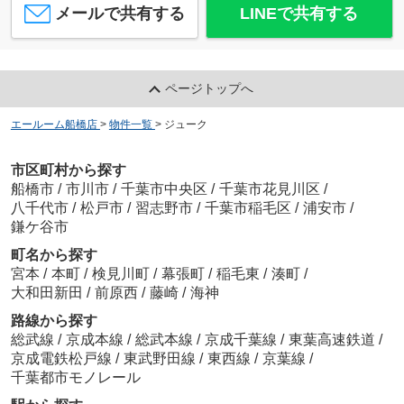
メールで共有する
LINEで共有する
ページトップへ
エールーム船橋店
>
物件一覧
>
ジューク
市区町村から探す
船橋市
/
市川市
/
千葉市中央区
/
千葉市花見川区
/
八千代市
/
松戸市
/
習志野市
/
千葉市稲毛区
/
浦安市
/
鎌ケ谷市
町名から探す
宮本
/
本町
/
検見川町
/
幕張町
/
稲毛東
/
湊町
/
大和田新田
/
前原西
/
藤崎
/
海神
路線から探す
総武線
/
京成本線
/
総武本線
/
京成千葉線
/
東葉高速鉄道
/
京成電鉄松戸線
/
東武野田線
/
東西線
/
京葉線
/
千葉都市モノレール