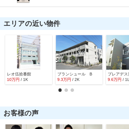
エリアの近い物件
レオ伍拾番館
ブランシュール B
プレアデス
10
万
円
/ 1K
9.3
万
円
/ 2K
9.6
万
円
/ 1
お客様の声