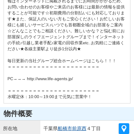
報はインターネットに掲載されるまでにお時間がかかるため、
お問い合わせのお客様やご来店のお客様には最新の情報を提供
することが可能です☆初期費用の分割払いにも対応しておりま
す★また、保証人のいない方もご安心ください！お忙しいお客
様にも嬉しいサービス♪いつでも首都圏全域のお部屋をご案内
☆どんなことでもご相談ください。難しいかな？と悩む前にお
部屋探しのライフエージェントグループまで！インターネット
の手続♪引越し業者手配♪家電の回収作業etc..お気軽にご連絡く
ださい★各線主要駅より徒歩1分以内★
毎日更新の当社グループ総合ホームページはこちら！！！
＝＝＝＝＝＝＝＝＝＝＝＝＝＝＝＝＝＝＝＝＝＝
PC→→→ http://www.life-agents.jp/
＝＝＝＝＝＝＝＝＝＝＝＝＝＝＝＝＝＝＝＝＝＝
水曜定休：10:00～19:00まで元気に営業中！
物件概要
所在地
千葉県
船橋市
前原西
４丁目