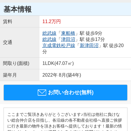
基本情報
賃料
11.2万円
総武線
「
東船橋
」駅 徒歩9分
総武線
「
津田沼
」駅 徒歩17分
交通
京成電鉄松戸線
「
新津田沼
」駅 徒歩20
分
間取り(面積)
1LDK(47.07㎡)
築年月
2022年 8月(築4年)
お問い合わせ(無料)
ここまでご覧頂きありがとうございます♪当社は他社に負けな
い総合仲介店を目指し、各沿線の各不動産会社様へ直接ご挨拶
に行き最新の物件を頂きお客様へ提供しております！最新の情