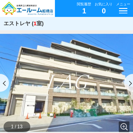
閲覧履歴
お気に入り
メニュー
1
0
エストレヤ (
1
室)
1 / 13