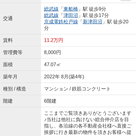
総武線
「
東船橋
」駅 徒歩9分
総武線
「
津田沼
」駅 徒歩17分
交通
京成電鉄松戸線
「
新津田沼
」駅 徒歩20
分
賃料
11.2万円
管理費等
8,000円
面積
47.07㎡
築年月
2022年 8月(築4年)
種別 / 構造
マンション / 鉄筋コンクリート
階建
6階建
ここまでご覧頂きありがとうございます
♪当社は他社に負けない総合仲介店を目
指し、各沿線の各不動産会社様へ直接ご
挨拶に行き最新の物件を頂きお客様へ提