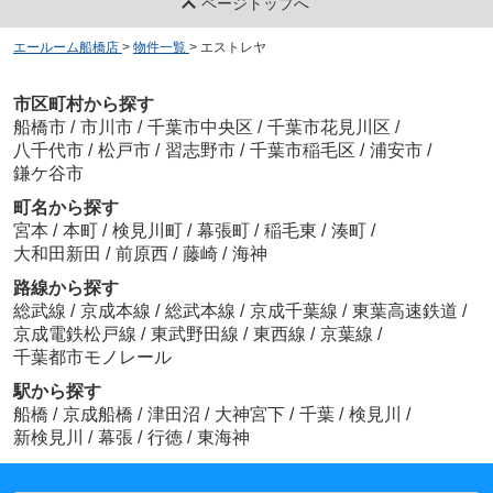
ページトップへ
エールーム船橋店
>
物件一覧
>
エストレヤ
市区町村から探す
船橋市
/
市川市
/
千葉市中央区
/
千葉市花見川区
/
八千代市
/
松戸市
/
習志野市
/
千葉市稲毛区
/
浦安市
/
鎌ケ谷市
町名から探す
宮本
/
本町
/
検見川町
/
幕張町
/
稲毛東
/
湊町
/
大和田新田
/
前原西
/
藤崎
/
海神
路線から探す
総武線
/
京成本線
/
総武本線
/
京成千葉線
/
東葉高速鉄道
/
京成電鉄松戸線
/
東武野田線
/
東西線
/
京葉線
/
千葉都市モノレール
駅から探す
船橋
/
京成船橋
/
津田沼
/
大神宮下
/
千葉
/
検見川
/
新検見川
/
幕張
/
行徳
/
東海神