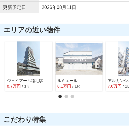
更新予定日
2026年08月11日
エリアの近い物件
ジェイアール稲毛駅前レジデンス
ルミエール
アルカンシ
8.7
万
円
/ 1K
6.1
万
円
/ 1R
7.8
万
円
/ 1
こだわり特集