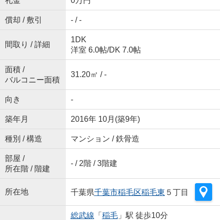
礼金
0万円
償却 / 敷引
- / -
1DK
間取り / 詳細
洋室 6.0帖
/
DK 7.0帖
面積 /
31.20㎡ / -
バルコニー面積
向き
-
築年月
2016年 10月(築9年)
種別 / 構造
マンション / 鉄骨造
部屋 /
- / 2階 / 3階建
所在階 / 階建
所在地
千葉県
千葉市稲毛区
稲毛東
５丁目
総武線
「
稲毛
」駅 徒歩10分