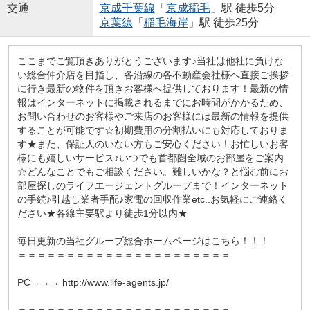
交通
京成千葉線
「
京成稲毛
」駅 徒歩5分
京葉線
「
稲毛海岸
」駅 徒歩25分
ここまでご覧頂きありがとうございます♪当社は他社に負けな
い総合仲介店を目指し、各沿線の各不動産会社様へ直接ご挨拶
に行き最新の物件を頂きお客様へ提供しております！最新の情
報はインターネットに掲載されるまでにお時間がかかるため、
お問い合わせのお客様やご来店のお客様には最新の情報を提供
することが可能です☆初期費用の分割払いにも対応しておりま
す★また、保証人のいない方もご安心ください！お忙しいお客
様にも嬉しいサービス♪いつでも首都圏全域のお部屋をご案内
☆どんなことでもご相談ください。難しいかな？と悩む前にお
部屋探しのライフエージェントグループまで！インターネット
の手続♪引越し業者手配♪家電の回収作業etc..お気軽にご連絡く
ださい★各線主要駅より徒歩1分以内★
毎日更新の当社グループ総合ホームページはこちら！！！
＝＝＝＝＝＝＝＝＝＝＝＝＝＝＝＝＝＝＝＝＝＝
PC→→→ http://www.life-agents.jp/