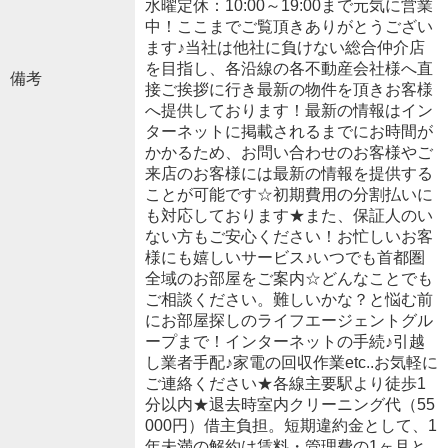
水曜定休：10:00～19:00まで元気に営業
中！ここまでご覧頂きありがとうござい
ます♪当社は他社に負けない総合仲介店
を目指し、各沿線の各不動産会社様へ直
備考
接ご挨拶に行き最新の物件を頂きお客様
へ提供しております！最新の情報はイン
ターネットに掲載されるまでにお時間が
かかるため、お問い合わせのお客様やご
来店のお客様には最新の情報を提供する
ことが可能です☆初期費用の分割払いに
も対応しております★また、保証人のい
ない方もご安心ください！お忙しいお客
様にも嬉しいサービス♪いつでも首都圏
全域のお部屋をご案内☆どんなことでも
ご相談ください。難しいかな？と悩む前
にお部屋探しのライフエージェントグル
ープまで！インターネットの手続♪引越
し業者手配♪家電の回収作業etc..お気軽に
ご連絡ください★各線主要駅より徒歩1
分以内★退去時室内クリーニング代（55
000円）借主負担。短期違約金として、1
年未満の解約は賃料・管理費の1ヶ月と