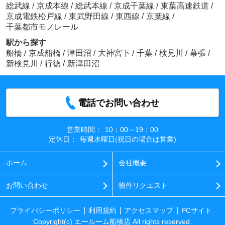
総武線
/
京成本線
/
総武本線
/
京成千葉線
/
東葉高速鉄道
/
京成電鉄松戸線
/
東武野田線
/
東西線
/
京葉線
/
千葉都市モノレール
駅から探す
船橋
/
京成船橋
/
津田沼
/
大神宮下
/
千葉
/
検見川
/
幕張
/
新検見川
/
行徳
/
新津田沼
電話でお問い合わせ
営業時間：
10：00～19：00
定休日：
毎週水曜日(祝日の場合は営業)
ホーム
会社概要
お問い合わせ
物件リクエスト
プライバシーポリシー
利用規約
アクセスマップ
PCサイト
Copyright(c) エールーム船橋店 All rights reserved.