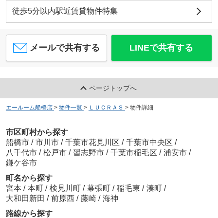
徒歩5分以内駅近賃貸物件特集
メールで共有する
LINEで共有する
ページトップへ
エールーム船橋店
>
物件一覧
>
ＬＵＣＲＡＳ
>
物件詳細
市区町村から探す
船橋市
/
市川市
/
千葉市花見川区
/
千葉市中央区
/
八千代市
/
松戸市
/
習志野市
/
千葉市稲毛区
/
浦安市
/
鎌ケ谷市
町名から探す
宮本
/
本町
/
検見川町
/
幕張町
/
稲毛東
/
湊町
/
大和田新田
/
前原西
/
藤崎
/
海神
路線から探す