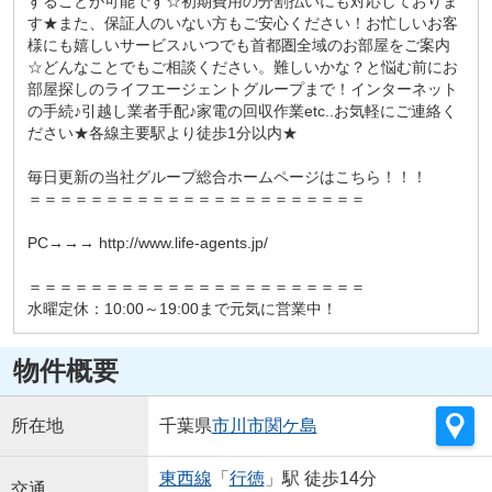
することが可能です☆初期費用の分割払いにも対応しておりま
す★また、保証人のいない方もご安心ください！お忙しいお客
様にも嬉しいサービス♪いつでも首都圏全域のお部屋をご案内
☆どんなことでもご相談ください。難しいかな？と悩む前にお
部屋探しのライフエージェントグループまで！インターネット
の手続♪引越し業者手配♪家電の回収作業etc..お気軽にご連絡く
ださい★各線主要駅より徒歩1分以内★
毎日更新の当社グループ総合ホームページはこちら！！！
＝＝＝＝＝＝＝＝＝＝＝＝＝＝＝＝＝＝＝＝＝＝
PC→→→ http://www.life-agents.jp/
＝＝＝＝＝＝＝＝＝＝＝＝＝＝＝＝＝＝＝＝＝＝
水曜定休：10:00～19:00まで元気に営業中！
物件概要
所在地
千葉県
市川市
関ケ島
東西線
「
行徳
」駅 徒歩14分
交通