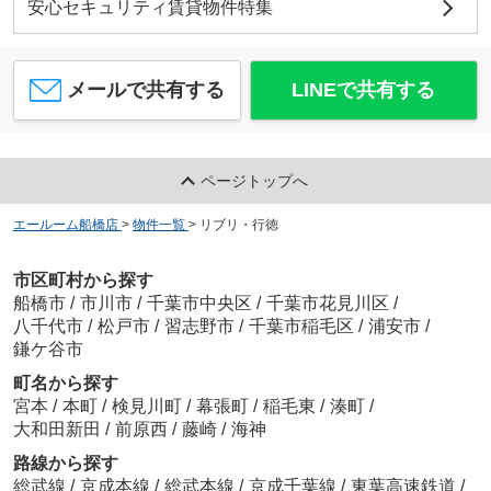
安心セキュリティ賃貸物件特集
メールで共有する
LINEで共有する
ページトップへ
エールーム船橋店
>
物件一覧
>
リブリ・行徳
市区町村から探す
船橋市
/
市川市
/
千葉市中央区
/
千葉市花見川区
/
八千代市
/
松戸市
/
習志野市
/
千葉市稲毛区
/
浦安市
/
鎌ケ谷市
町名から探す
宮本
/
本町
/
検見川町
/
幕張町
/
稲毛東
/
湊町
/
大和田新田
/
前原西
/
藤崎
/
海神
路線から探す
総武線
/
京成本線
/
総武本線
/
京成千葉線
/
東葉高速鉄道
/