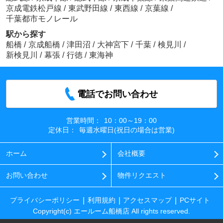
京成電鉄松戸線
/
東武野田線
/
東西線
/
京葉線
/
千葉都市モノレール
駅から探す
船橋
/
京成船橋
/
津田沼
/
大神宮下
/
千葉
/
検見川
/
新検見川
/
幕張
/
行徳
/
東海神
電話でお問い合わせ
営業時間：
10：00～19：00
定休日：
毎週水曜日(祝日の場合は営業)
ホーム
会社概要
お問い合わせ
物件リクエスト
プライバシーポリシー
利用規約
アクセスマップ
PCサイト
Copyright(c) エールーム船橋店 All rights reserved.