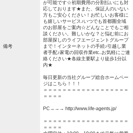
が可能です☆初期費用の分割払いにも対
応しております★また、保証人のいない
方もご安心ください！お忙しいお客様に
も嬉しいサービス♪いつでも首都圏全域
のお部屋をご案内☆どんなことでもご相
談ください。難しいかな？と悩む前にお
部屋探しのライフエージェントグループ
備考
まで！インターネットの手続♪引越し業
者手配♪家電の回収作業etc..お気軽にご連
絡ください★各線主要駅より徒歩1分以
内★
毎日更新の当社グループ総合ホームペー
ジはこちら！！！
＝＝＝＝＝＝＝＝＝＝＝＝＝＝＝＝＝＝
＝＝＝＝
PC→→→ http://www.life-agents.jp/
＝＝＝＝＝＝＝＝＝＝＝＝＝＝＝＝＝＝
＝＝＝＝