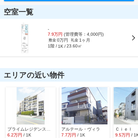
空室一覧
-
7.9万円
(管理費等：4,000円)
0万円
1ヶ月
敷金
礼金
1階
23.60㎡
1K
エリアの近い物件
プライムレジデンス市川
アルテール・ヴィラ
6.2
万
円
/ 1K
7.7
万
円
/ 1K
9.5
万
円
/ 1