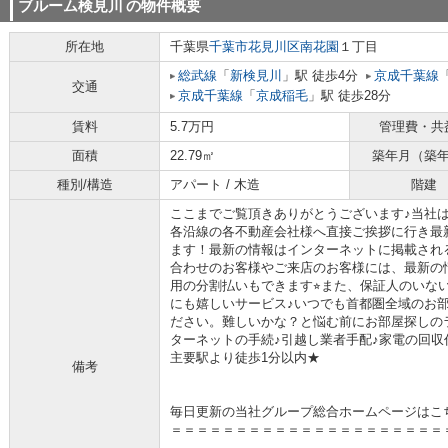
ブルーム検見川
の物件概要
所在地
千葉県
千葉市花見川区
南花園
１丁目
総武線
「
新検見川
」駅 徒歩4分
京成千葉線
交通
京成千葉線
「
京成稲毛
」駅 徒歩28分
賃料
5.7万円
管理費・共
面積
22.79㎡
築年月（築
種別/構造
アパート / 木造
階建
ここまでご覧頂きありがとうございます♪当社
各沿線の各不動産会社様へ直接ご挨拶に行き最
ます！最新の情報はインターネットに掲載され
合わせのお客様やご来店のお客様には、最新の
用の分割払いもできます⭐︎また、保証人のいな
にも嬉しいサービス♪いつでも首都圏全域のお
ださい。難しいかな？と悩む前にお部屋探しの
ターネットの手続♪引越し業者手配♪家電の回収作
主要駅より徒歩1分以内★
備考
毎日更新の当社グループ総合ホームページはこ
＝＝＝＝＝＝＝＝＝＝＝＝＝＝＝＝＝＝＝＝＝