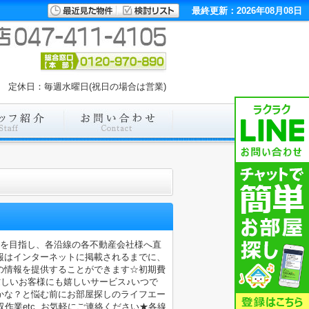
最終更新：2026年08月08日
00 定休日：毎週水曜日(祝日の場合は営業)
店を目指し、各沿線の各不動産会社様へ直
報はインターネットに掲載されるまでに、
の情報を提供することができます☆初期費
忙しいお客様にも嬉しいサービス♪いつで
かな？と悩む前にお部屋探しのライフエー
業etc..お気軽にご連絡ください★各線