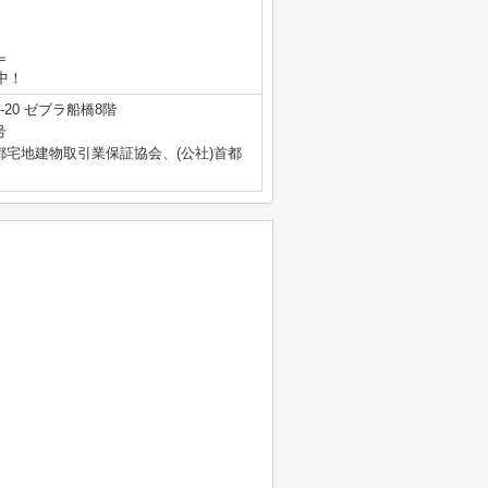
＝
業中！
20 ゼブラ船橋8階
号
都宅地建物取引業保証協会、(公社)首都