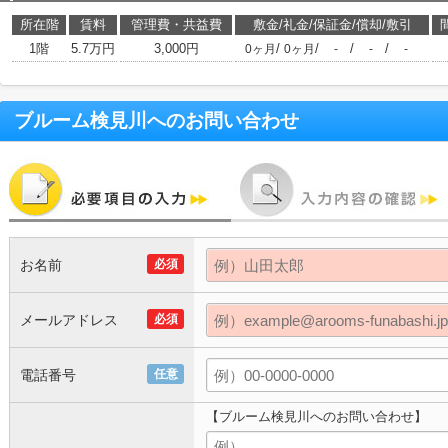
所在階
賃料
管理費・共益費
敷金/礼金/保証金/償却/敷引
1階
5.7万円
3,000円
/
/
/
/
0ヶ月
0ヶ月
-
-
-
ブルーム検見川
へのお問い合わせ
お名前
必須
メールアドレス
必須
電話番号
任意
【ブルーム検見川へのお問い合わせ】