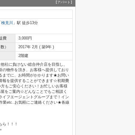
【アパート】
「
検見川
」駅 徒歩13分
益費
3,000円
年数）
2017年 2月 ( 築9年 )
2階建
は他社に負けない総合仲介店を目指し、
新の物件を頂き、お客様へ提供しており
るまでに、お時間がかかります★お問い
情報を提供することができます☆初期費
い方もご安心ください！お忙しいお客様
部屋をご案内☆どんなことでもご相談く
ライフエージェントグループまで！イン
業etc..お気軽にご連絡ください★各線
ちら！！！
＝