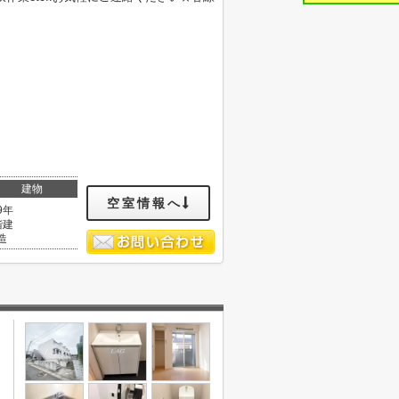
建物
空室情報へ
9年
階建
造