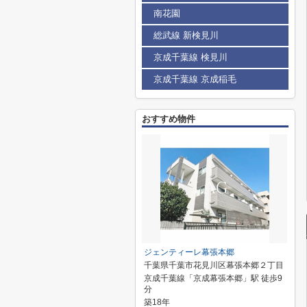
南花園
総武線 新検見川
京成千葉線 検見川
京成千葉線 京成稲毛
おすすめ物件
ジェンティーレ幕張本郷
千葉県千葉市花見川区幕張本郷２丁目
京成千葉線「京成幕張本郷」駅 徒歩9
分
築18年