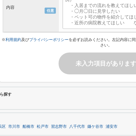
内容
任意
※
利用規約
及び
プライバシーポリシー
を必ずお読みください。左記内容に同
さい。
未入力項目がありま
ら探す
浜区
市川市
船橋市
松戸市
習志野市
八千代市
鎌ケ谷市
浦安市