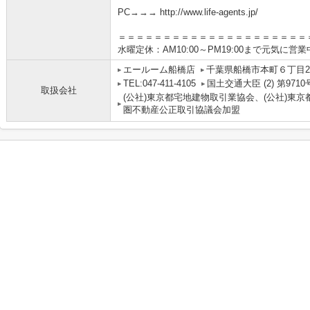
PC→→→ http://www.life-agents.jp/
＝＝＝＝＝＝＝＝＝＝＝＝＝＝＝＝＝＝＝＝＝
水曜定休：AM10:00～PM19:00まで元気に営
エールーム船橋店
千葉県船橋市本町６丁目2-
TEL:047-411-4105
国土交通大臣 (2) 第9710
取扱会社
(公社)東京都宅地建物取引業協会、(公社)東京
圏不動産公正取引協議会加盟