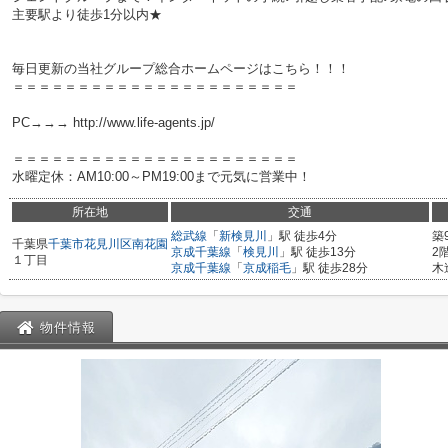
主要駅より徒歩1分以内★
毎日更新の当社グループ総合ホームページはこちら！！！
＝＝＝＝＝＝＝＝＝＝＝＝＝＝＝＝＝＝＝＝＝＝
PC→→→ http://www.life-agents.jp/
＝＝＝＝＝＝＝＝＝＝＝＝＝＝＝＝＝＝＝＝＝＝
水曜定休：AM10:00～PM19:00まで元気に営業中！
所在地
交通
総武線
「
新検見川
」駅 徒歩4分
築
千葉県
千葉市花見川区
南花園
京成千葉線
「
検見川
」駅 徒歩13分
2
１丁目
京成千葉線
「
京成稲毛
」駅 徒歩28分
木
物件情報