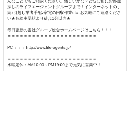
んなことでもご相談ください。難しいかな？と悩む前にお部屋
探しのライフエージェントグループまで！インターネットの手
続♪引越し業者手配♪家電の回収作業etc..お気軽にご連絡くださ
い★各線主要駅より徒歩1分以内★
毎日更新の当社グループ総合ホームページはこちら！！！
＝＝＝＝＝＝＝＝＝＝＝＝＝＝＝＝＝＝＝＝＝＝
PC→→→ http://www.life-agents.jp/
＝＝＝＝＝＝＝＝＝＝＝＝＝＝＝＝＝＝＝＝＝＝
水曜定休：AM10:00～PM19:00まで元気に営業中！