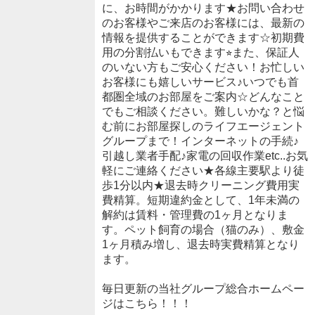
に、お時間がかかります★お問い合わせ
のお客様やご来店のお客様には、最新の
情報を提供することができます☆初期費
用の分割払いもできます⭐︎また、保証人
のいない方もご安心ください！お忙しい
お客様にも嬉しいサービス♪いつでも首
都圏全域のお部屋をご案内☆どんなこと
でもご相談ください。難しいかな？と悩
む前にお部屋探しのライフエージェント
グループまで！インターネットの手続♪
引越し業者手配♪家電の回収作業etc..お気
軽にご連絡ください★各線主要駅より徒
歩1分以内★退去時クリーニング費用実
費精算。短期違約金として、1年未満の
解約は賃料・管理費の1ヶ月となりま
す。ペット飼育の場合（猫のみ）、敷金
1ヶ月積み増し、退去時実費精算となり
ます。
毎日更新の当社グループ総合ホームペー
ジはこちら！！！