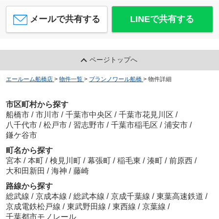
メールで共有する
LINEで共有する
ページトップへ
エールーム船橋店
>
物件一覧
>
ブランノワール船橋
>
物件詳細
市区町村から探す
船橋市
/
市川市
/
千葉市中央区
/
千葉市花見川区
/
八千代市
/
松戸市
/
習志野市
/
千葉市稲毛区
/
浦安市
/
鎌ケ谷市
町名から探す
宮本
/
本町
/
検見川町
/
幕張町
/
稲毛東
/
湊町
/
前原西
/
大和田新田
/
海神
/
藤崎
路線から探す
総武線
/
京成本線
/
総武本線
/
京成千葉線
/
東葉高速鉄道
/
京成電鉄松戸線
/
東武野田線
/
東西線
/
京葉線
/
千葉都市モノレール