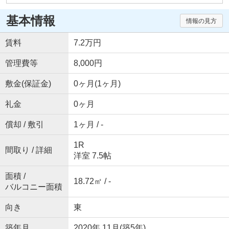
基本情報
情報の見方
賃料
7.2万円
管理費等
8,000円
敷金(保証金)
0ヶ月(1ヶ月)
礼金
0ヶ月
償却 / 敷引
1ヶ月 / -
1R
間取り / 詳細
洋室 7.5帖
面積 /
18.72㎡ / -
バルコニー面積
向き
東
築年月
2020年 11月(築5年)