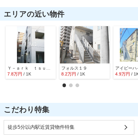
エリアの近い物件
Ｙ－ａｒｋ ｔｓｕｄａｎｕｍａ
フォルス１９
アイビーハ
7.8
万
円
/ 1K
8.2
万
円
/ 1K
4.9
万
円
/ 1
こだわり特集
徒歩5分以内駅近賃貸物件特集