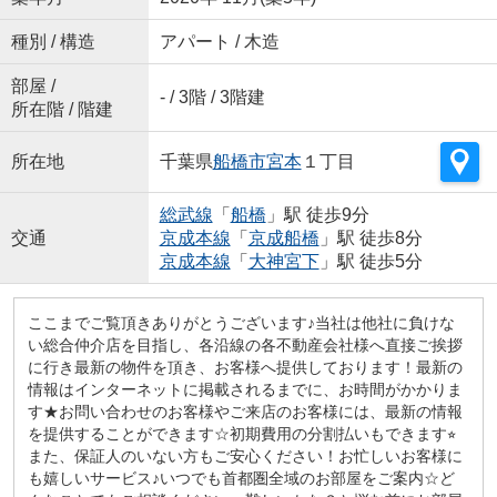
種別 / 構造
アパート / 木造
部屋 /
- / 3階 / 3階建
所在階 / 階建
所在地
千葉県
船橋市
宮本
１丁目
総武線
「
船橋
」駅 徒歩9分
交通
京成本線
「
京成船橋
」駅 徒歩8分
京成本線
「
大神宮下
」駅 徒歩5分
ここまでご覧頂きありがとうございます♪当社は他社に負けな
い総合仲介店を目指し、各沿線の各不動産会社様へ直接ご挨拶
に行き最新の物件を頂き、お客様へ提供しております！最新の
情報はインターネットに掲載されるまでに、お時間がかかりま
す★お問い合わせのお客様やご来店のお客様には、最新の情報
を提供することができます☆初期費用の分割払いもできます⭐︎
また、保証人のいない方もご安心ください！お忙しいお客様に
も嬉しいサービス♪いつでも首都圏全域のお部屋をご案内☆ど