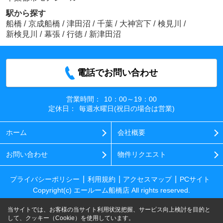
駅から探す
船橋
/
京成船橋
/
津田沼
/
千葉
/
大神宮下
/
検見川
/
新検見川
/
幕張
/
行徳
/
新津田沼
電話でお問い合わせ
営業時間：
10：00～19：00
定休日：
毎週水曜日(祝日の場合は営業)
ホーム
会社概要
お問い合わせ
物件リクエスト
プライバシーポリシー
利用規約
アクセスマップ
PCサイト
Copyright(c) エールーム船橋店 All rights reserved.
当サイトでは、お客様の当サイト利用状況把握、サービス向上検討を目的と
して、クッキー（Cookie）を使用しています。