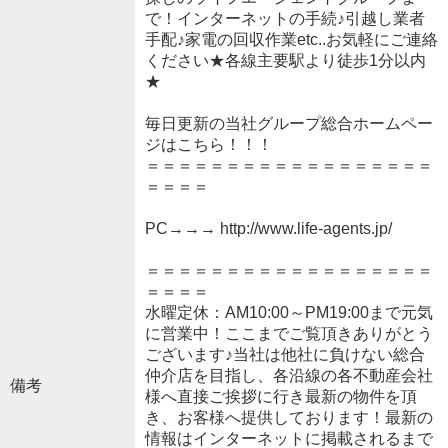
で！インターネットの手続♪引越し業者
手配♪家電の回収作業etc..お気軽にご連絡
ください★各線主要駅より徒歩1分以内
★
毎日更新の当社グループ総合ホームペー
ジはこちら！！！
＝＝＝＝＝＝＝＝＝＝＝＝＝＝＝＝＝＝
＝＝＝＝
PC→→→ http://www.life-agents.jp/
＝＝＝＝＝＝＝＝＝＝＝＝＝＝＝＝＝＝
＝＝＝＝
水曜定休：AM10:00～PM19:00まで元気
に営業中！ここまでご覧頂きありがとう
ございます♪当社は他社に負けない総合
仲介店を目指し、各沿線の各不動産会社
備考
様へ直接ご挨拶に行き最新の物件を頂
き、お客様へ提供しております！最新の
情報はインターネットに掲載されるまで